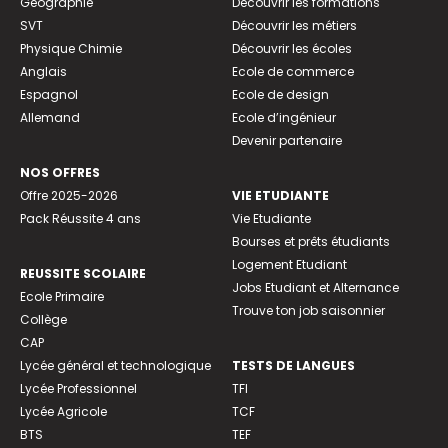
Géographie
Découvrir les formations
SVT
Découvrir les métiers
Physique Chimie
Découvrir les écoles
Anglais
Ecole de commerce
Espagnol
Ecole de design
Allemand
Ecole d’ingénieur
Devenir partenaire
NOS OFFRES
Offre 2025-2026
VIE ETUDIANTE
Pack Réussite 4 ans
Vie Etudiante
Bourses et prêts étudiants
Logement Etudiant
REUSSITE SCOLAIRE
Jobs Etudiant et Alternance
Ecole Primaire
Trouve ton job saisonnier
Collège
CAP
Lycée général et technologique
TESTS DE LANGUES
Lycée Professionnel
TFI
Lycée Agricole
TCF
BTS
TEF