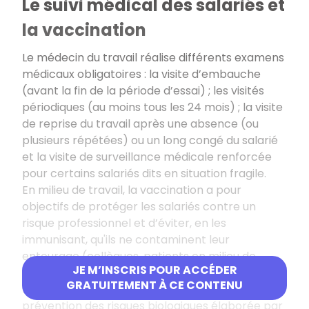
Le suivi médical des salariés et
la vaccination
Le médecin du travail réalise différents examens
médicaux obligatoires : la visite d’embauche
(avant la fin de la période d’essai) ; les visités
périodiques (au moins tous les 24 mois) ; la visite
de reprise du travail après une absence (ou
plusieurs répétées) ou un long congé du salarié
et la visite de surveillance médicale renforcée
pour certains salariés dits en situation fragile.
En milieu de travail, la vaccination a pour
objectifs de protéger les salariés contre un
risque professionnel et d’éviter, en les
immunisant, qu'ils ne contaminent leur
entourage (collègues, patients en milieu de
JE M’INSCRIS POUR ACCÉDER
soins...).
GRATUITEMENT À CE CONTENU
Elle s'intègre dans une démarche globale de
prévention des risques biologiques élaborée par