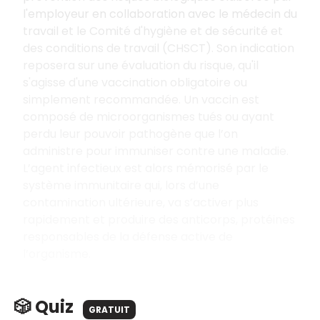
l'employeur en collaboration avec le médecin du
travail et le Comité d'hygiène et de sécurité et
des conditions de travail (CHSCT). Son indication
reposera sur une évaluation du risque, qu'il
s'agisse d'une vaccination obligatoire ou
simplement recommandée. Un vaccin est
composé de microorganismes tués ou ayant
perdu leur pouvoir pathogène que l’on
administre pour immuniser contre une maladie.
L’agent infectieux est alors mémorisé par le
système immunitaire qui, lors d’une
contamination ultérieure, va s’activer plus
rapidement et produire des anticorps, protéines
responsables de la défense active de
l’organisme.
🎲 Quiz
GRATUIT