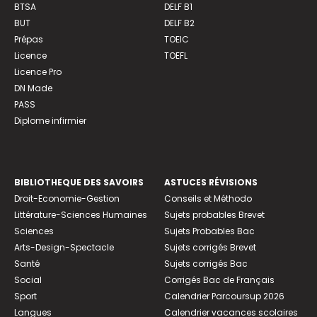
BTSA
DELF B1
BUT
DELF B2
Prépas
TOEIC
Licence
TOEFL
Licence Pro
DN Made
PASS
Diplome infirmier
BIBLIOTHEQUE DES SAVOIRS
ASTUCES RÉVISIONS
Droit-Economie-Gestion
Conseils et Méthodo
Littérature-Sciences Humaines
Sujets probables Brevet
Sciences
Sujets Probables Bac
Arts-Design-Spectacle
Sujets corrigés Brevet
Santé
Sujets corrigés Bac
Social
Corrigés Bac de Français
Sport
Calendrier Parcoursup 2026
Langues
Calendrier vacances scolaires