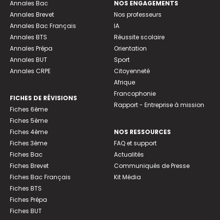
Annales Bac
NOS ENGAGEMENTS
Annales Brevet
Nos professeurs
Annales Bac Français
IA
Annales BTS
Réussite scolaire
Annales Prépa
Orientation
Annales BUT
Sport
Annales CRPE
Citoyenneté
Afrique
Francophonie
FICHES DE RÉVISIONS
Rapport - Entreprise à mission
Fiches 6ème
Fiches 5ème
Fiches 4ème
NOS RESSOURCES
Fiches 3ème
FAQ et support
Fiches Bac
Actualités
Fiches Brevet
Communiqués de Presse
Fiches Bac Français
Kit Média
Fiches BTS
Fiches Prépa
Fiches BUT