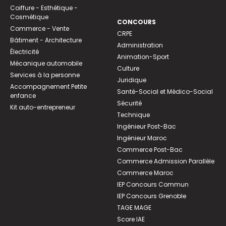
Coiffure - Esthétique -
Cosmétique
CONCOURS
Commerce - Vente
CRPE
Bâtiment - Architecture
Administration
Électricité
Animation-Sport
Mécanique automobile
Culture
Services à la personne
Juridique
Accompagnement Petite
Santé-Social et Médico-Social
enfance
Sécurité
Kit auto-entrepreneur
Technique
Ingénieur Post-Bac
Ingénieur Maroc
Commerce Post-Bac
Commerce Admission Parallèle
Commerce Maroc
IEP Concours Commun
IEP Concours Grenoble
TAGE MAGE
Score IAE