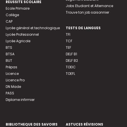
REUSSITE SCOLAIRE
Jobs Etudiant et Alternance
Ecole Primaire
Trouve ton job saisonnier
Collège
CAP
Lycée général et technologique
TESTS DE LANGUES
Lycée Professionnel
TFI
Lycée Agricole
TCF
BTS
TEF
BTSA
DELF B1
BUT
DELF B2
Prépas
TOEIC
Licence
TOEFL
Licence Pro
DN Made
PASS
Diplome infirmier
BIBLIOTHEQUE DES SAVOIRS
ASTUCES RÉVISIONS