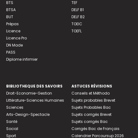
BTS
TEF
BTSA
DELF B1
BUT
DELF B2
Prépas
TOEIC
Licence
TOEFL
Licence Pro
DN Made
PASS
Diplome infirmier
BIBLIOTHEQUE DES SAVOIRS
ASTUCES RÉVISIONS
Droit-Economie-Gestion
Conseils et Méthodo
Littérature-Sciences Humaines
Sujets probables Brevet
Sciences
Sujets Probables Bac
Arts-Design-Spectacle
Sujets corrigés Brevet
Santé
Sujets corrigés Bac
Social
Corrigés Bac de Français
Sport
Calendrier Parcoursup 2026