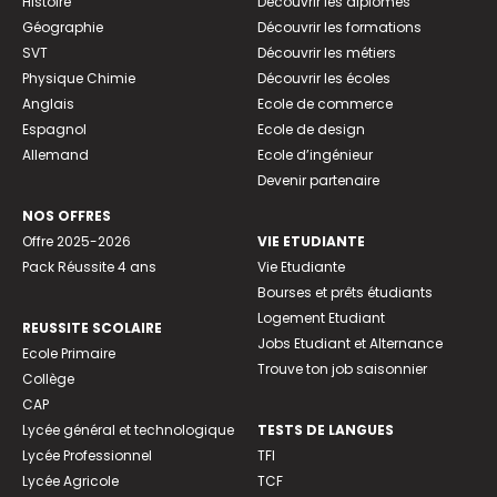
Histoire
Découvrir les diplômes
Géographie
Découvrir les formations
SVT
Découvrir les métiers
Physique Chimie
Découvrir les écoles
Anglais
Ecole de commerce
Espagnol
Ecole de design
Allemand
Ecole d’ingénieur
Devenir partenaire
NOS OFFRES
Offre 2025-2026
VIE ETUDIANTE
Pack Réussite 4 ans
Vie Etudiante
Bourses et prêts étudiants
Logement Etudiant
REUSSITE SCOLAIRE
Jobs Etudiant et Alternance
Ecole Primaire
Trouve ton job saisonnier
Collège
CAP
Lycée général et technologique
TESTS DE LANGUES
Lycée Professionnel
TFI
Lycée Agricole
TCF