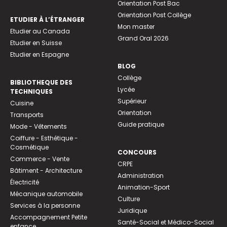
Orientation Post Bac
Orientation Post Collège
ETUDIER À L’ÉTRANGER
Mon master
Etudier au Canada
Grand Oral 2026
Etudier en Suisse
Etudier en Espagne
BLOG
Collège
BIBLIOTHEQUE DES
Lycée
TECHNIQUES
Supérieur
Cuisine
Orientation
Transports
Guide pratique
Mode - Vêtements
Coiffure - Esthétique -
Cosmétique
CONCOURS
Commerce - Vente
CRPE
Bâtiment - Architecture
Administration
Électricité
Animation-Sport
Mécanique automobile
Culture
Services à la personne
Juridique
Accompagnement Petite
Santé-Social et Médico-Social
enfance