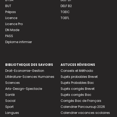
BUT
DELF B2
Prépas
TOEIC
Licence
TOEFL
Licence Pro
DN Made
PASS
Diplome infirmier
BIBLIOTHEQUE DES SAVOIRS
ASTUCES RÉVISIONS
Droit-Economie-Gestion
Conseils et Méthodo
Littérature-Sciences Humaines
Sujets probables Brevet
Sciences
Sujets Probables Bac
Arts-Design-Spectacle
Sujets corrigés Brevet
Santé
Sujets corrigés Bac
Social
Corrigés Bac de Français
Sport
Calendrier Parcoursup 2026
Langues
Calendrier vacances scolaires