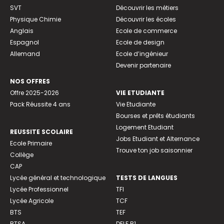
SVT
Découvrir les métiers
Physique Chimie
Découvrir les écoles
Anglais
Ecole de commerce
Espagnol
Ecole de design
Allemand
Ecole d’ingénieur
Devenir partenaire
NOS OFFRES
Offre 2025-2026
VIE ETUDIANTE
Pack Réussite 4 ans
Vie Etudiante
Bourses et prêts étudiants
Logement Etudiant
REUSSITE SCOLAIRE
Jobs Etudiant et Alternance
Ecole Primaire
Trouve ton job saisonnier
Collège
CAP
Lycée général et technologique
TESTS DE LANGUES
Lycée Professionnel
TFI
Lycée Agricole
TCF
BTS
TEF
BTSA
DELF B1