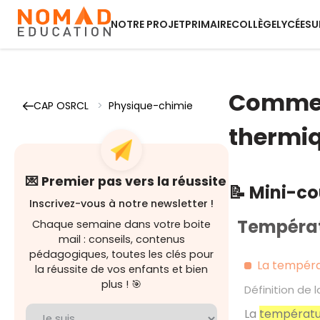
NOTRE PROJET
PRIMAIRE
COLLÈGE
LYCÉE
SU
Comment
CAP OSRCL
>
Physique-chimie
thermiq
💌 Premier pas vers la réussite
📝 Mini-c
Inscrivez-vous à notre newsletter !
Températ
Chaque semaine dans votre boite
mail : conseils, contenus
pédagogiques, toutes les clés pour
La tempéra
la réussite de vos enfants et bien
plus ! 🎯
Définition de
La
températu