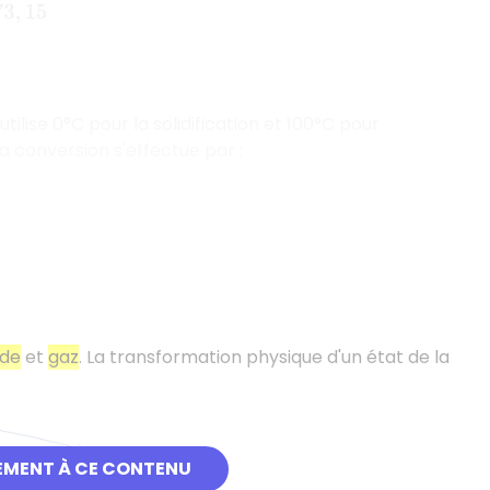
15
tilise 0°C pour la solidification et 100°C pour
la conversion s'effectue par :
ide
et
gaz
. La transformation physique d'un état de la
EMENT À CE CONTENU