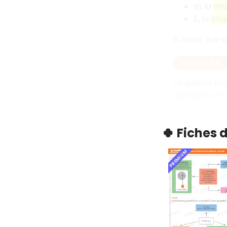
la
ma
m
la
cha
L
A noter que qu
EN RÉSUMÉ
L'équilibre t
constante mai
🍀 Fiches 
PREMIUM