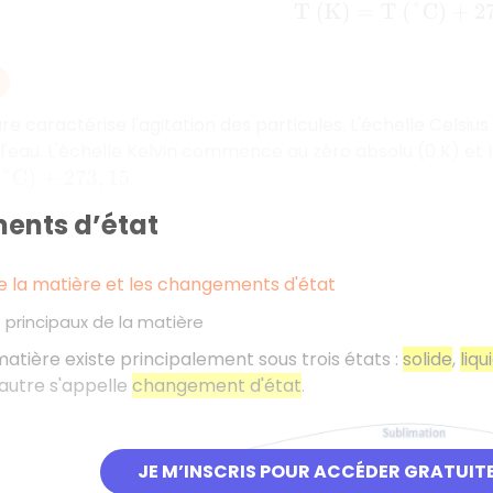
T
(
K
)
=
T
(
°
C
)
+
273
,
 caractérise l'agitation des particules. L'échelle Celsius u
e l'eau. L'échelle Kelvin commence au zéro absolu (0 K) et 
.
+
273
,
15
nts d’état
e la matière et les changements d'état
s principaux de la matière
 matière existe principalement sous trois états :
solide
,
liqu
autre s'appelle
changement d'état
.
JE M’INSCRIS POUR ACCÉDER GRATUIT