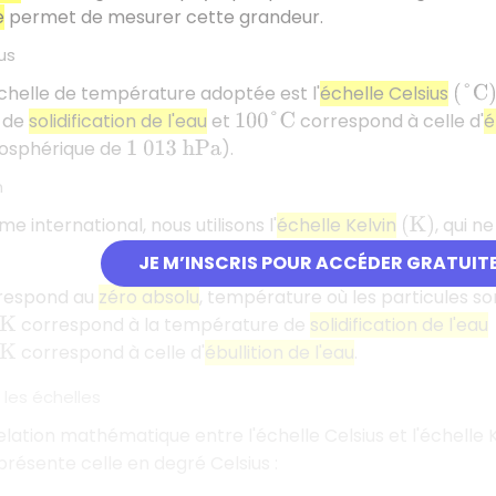
e
permet de mesurer cette grandeur.
us
échelle de température adoptée est l'
échelle Celsius
(
°
C
)
 de
solidification de l'eau
et
correspond à celle d'
é
100
°
C
osphérique de
).
1
013
h
P
a
n
e international, nous utilisons l'
échelle Kelvin
, qui n
(
K
)
JE M’INSCRIS POUR ACCÉDER GRATUIT
respond au
zéro absolu
, température où les particules so
correspond à la température de
solidification de l'eau
correspond à celle d'
ébullition de l'eau
.
 les échelles
relation mathématique entre l'échelle Celsius et l'échelle 
résente celle en degré Celsius :