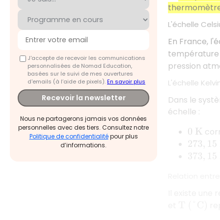
thermomètr
L'échelle Celsi
En France, l'
température
J'accepte de recevoir les communications
pression atm
personnalisées de Nomad Education,
basées sur le suivi de mes ouvertures
d'emails (à l’aide de pixels).
En savoir plus
L'échelle Kelvi
Recevoir la newsletter
Dans le systèm
échelle :
Nous ne partagerons jamais vos données
personnelles avec des tiers. Consultez notre
cor
0
K
Politique de confidentialité
pour plus
273
,
15
K
d’informations.
373
,
15
K
Relation entre
Il existe une 
et
rep
T
(
°
C
)