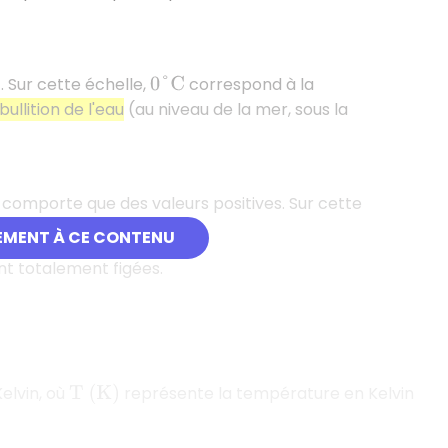
. Sur cette échelle,
correspond à la
0
°
C
bullition de l'eau
(au niveau de la mer, sous la
e comporte que des valeurs positives. Sur cette
EMENT À CE CONTENU
nt totalement figées.
Kelvin, où
représente la température en Kelvin
T
(
K
)