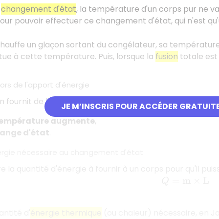
n
changement d'état
, la température d'un corps pur ne var
pour pouvoir effectuer ce changement d'état, qui n'est 
chauffe un glaçon sortant du congélateur, sa températur
ctue à cette température. Puis, lorsque la
fusion
totale est
rs de l'apport d'énergie
on fournit de l'énergie à un système, il peut se produire 
JE M’INSCRIS POUR ACCÉDER GRATUIT
empérature augmente
,
ange d'état
.
nergie nécessaire au changement d'état
 la quantité d'énergie à fournir à un corps pour qu'il puiss
Q
=
m
×
L
antité d'
énergie thermique
(ou chaleur) nécessaire, en J