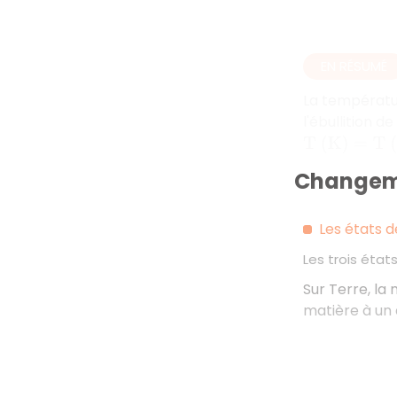
EN RÉSUMÉ
La température
l'ébullition d
T
(
K
)
=
T
(
°
C
)
Changeme
Les états d
Les trois état
Sur Terre, la
matière à un 