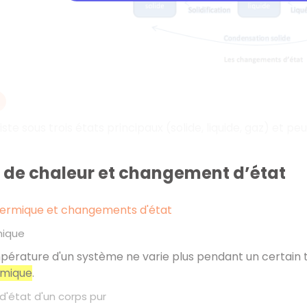
iste sous trois états principaux (solide, liquide, gaz) et 
t de chaleur et changement d’état
thermique et changements d'état
mique
érature d'un système ne varie plus pendant un certain t
rmique
.
état d'un corps pur