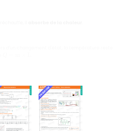
réchauffe, il
absorbe de la chaleur
.
Lors d'un changement d'état, la température reste
le
.
Q
=
m
×
L
PREMIUM