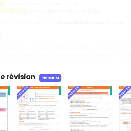
sse
du corps en kilogrammes
(
k
g
)
leur latente
de changement d'état en
.
J
/
k
g
and un corps refroidit, il
libère de la chaleur
et quand il 
hermique est atteint quand la température ne varie plus. 
s le corps absorbe ou libère de l'énergie selon la formu
de révision
PREMIUM
PREMIUM
PREMIUM
PREMIUM