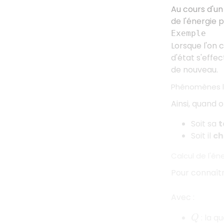
Au cours d'u
de l'énergie 
Exemple
Lorsque l'on 
d'état s'effe
de nouveau.
Phénomènes lo
Ainsi, quand 
Soit sa
t
Soit il
ch
Calcul de l'é
Pour connaître
Avec :
: la qu
Q