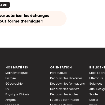
ATUIT
ractériser les échanges
sous forme thermique ?
NOS MATIÈRES
ORIENTATION
BIBLIOTH
Mathématiques
Parcoursup
Droit-Eco
Histoire
Découvrir les diplômes
Littératur
Géographie
Découvrir les formations
Sciences
SVT
Découvrir les métiers
Arts-Desig
Physique Chimie
Découvrir les écoles
Santé
Anglais
Ecole de commerce
Social