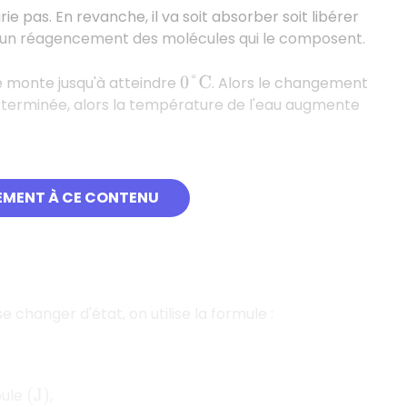
ie pas. En revanche, il va soit absorber soit libérer
qu'un réagencement des molécules qui le composent.
e monte jusqu'à atteindre
. Alors le changement
0
°
C
 terminée, alors la température de l'eau augmente
deux phénomènes :
EMENT À CE CONTENU
e changer d'état, on utilise la formule :
oule
,
(
J
)