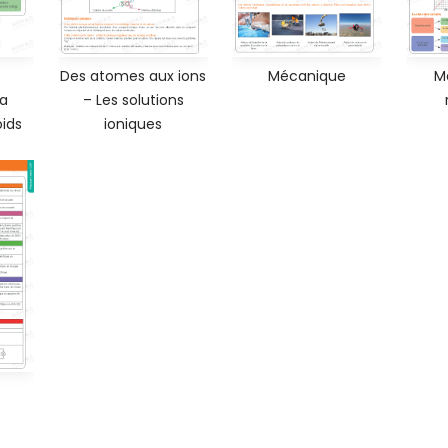
Des atomes aux ions
Mécanique
M
 a
– Les solutions
oids
ioniques