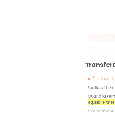
EN RÉSUMÉ
La matière ex
d'état.
Transfer
Équilibre 
Équilibre ther
Quand la temp
équilibre the
Changement d'