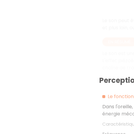
Le son peut ê
et plus loin, 
EN RÉSUMÉ
Le son est un
L'effet piézo
chaîne de tra
Percepti
Le fonction
Dans l'oreille,
énergie mécani
Caractéristiq