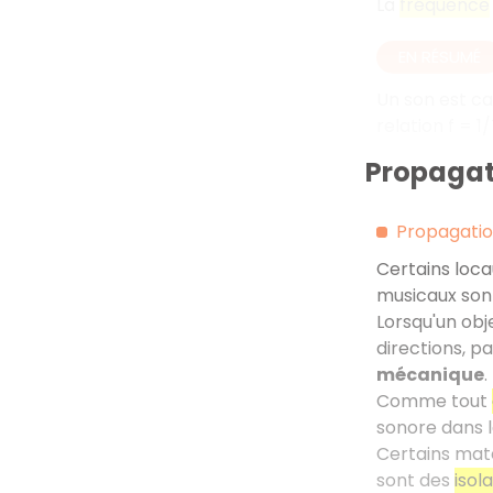
La
fréquence
EN RÉSUMÉ
Un son est ca
relation f = 1
Propagat
Propagatio
Certains loca
musicaux son
Lorsqu'un obj
directions, p
mécanique
.
Comme tout
sonore dans 
Certains maté
sont des
isol