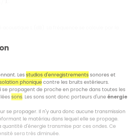
.
é acoustique L (dB). La fréquence se calcule par la
son
onnant. Les
studios d'enregistrements
sonores et
isolation phonique
contre les bruits extérieurs.
e qui se propagent de proche en proche dans toutes les
elées
sons
. Les sons sont donc porteurs d'une
énergie
r se propager. Il n'y aura donc aucune transmission
formant le matériau dans lequel elle se propage.
a quantité d'énergie transmise par ces ondes. Ce
ensité sera très diminuée.