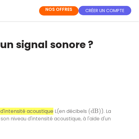
NOS OFFRES
CRÉER UN COMPTE
un signal sonore ?
 d'intensité acoustique
L(en décibels
). La
(
d
B
)
son niveau d'intensité acoustique, à l'aide d'un