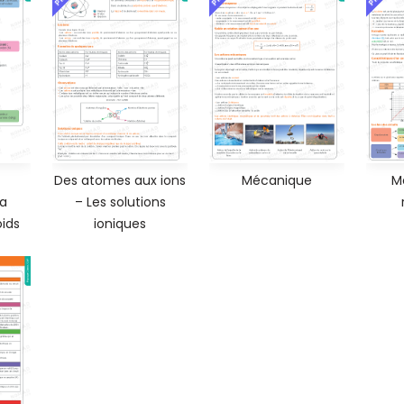
Des atomes aux ions
Mécanique
M
 a
– Les solutions
oids
ioniques