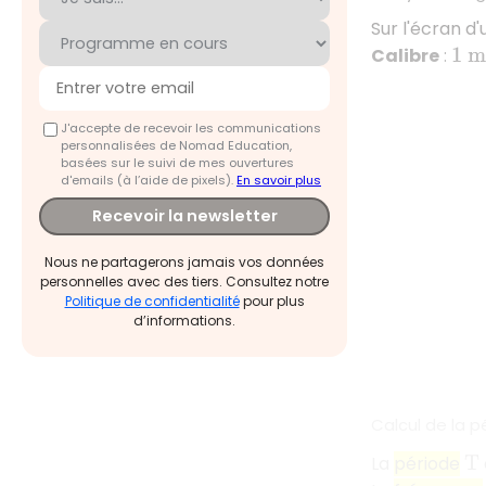
Sur l'écran d
Calibre
:
1
m
J'accepte de recevoir les communications
personnalisées de Nomad Education,
basées sur le suivi de mes ouvertures
d'emails (à l’aide de pixels).
En savoir plus
Recevoir la newsletter
Nous ne partagerons jamais vos données
personnelles avec des tiers. Consultez notre
Politique de confidentialité
pour plus
d’informations.
Calcul de la p
La
période
T