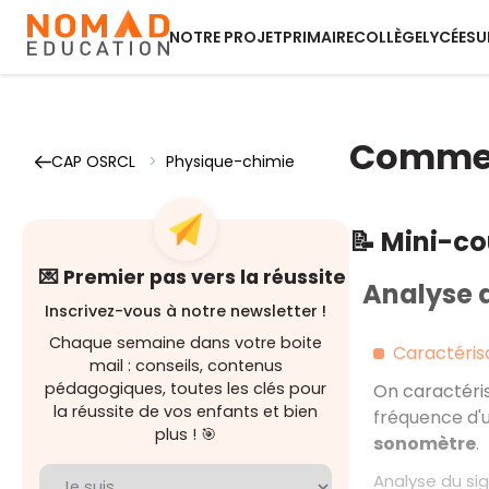
NOTRE PROJET
PRIMAIRE
COLLÈGE
LYCÉE
SU
Comment
CAP OSRCL
>
Physique-chimie
📝 Mini-c
💌 Premier pas vers la réussite
Analyse 
Inscrivez-vous à notre newsletter !
Chaque semaine dans votre boite
Caractérisa
mail : conseils, contenus
pédagogiques, toutes les clés pour
On caractéri
la réussite de vos enfants et bien
fréquence d'u
plus ! 🎯
sonomètre
.
Analyse du sig