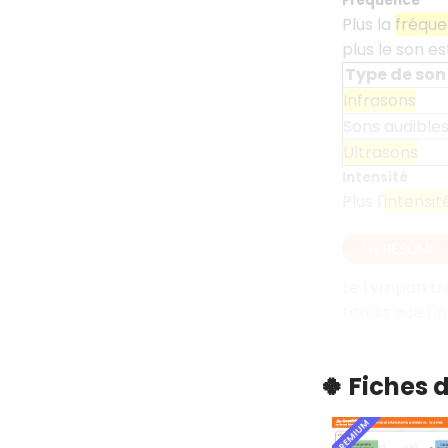
Fréquence
Plus la
fréqu
plus le son e
Type de son
Infrasons
Sons audible
Ultrasons
Intensité
Plus l'
intensit
EN RÉSUMÉ
Le tympan tra
tandis que l'
🍀 Fiches 
PREMIUM