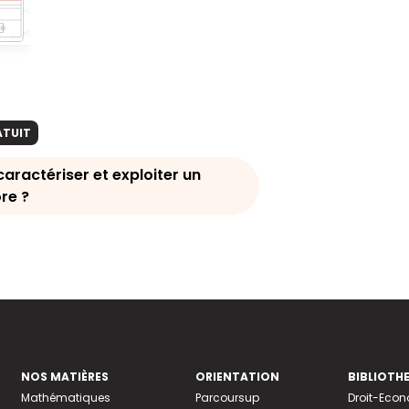
ATUIT
ractériser et exploiter un
re ?
NOS MATIÈRES
ORIENTATION
BIBLIOTH
Mathématiques
Parcoursup
Droit-Eco