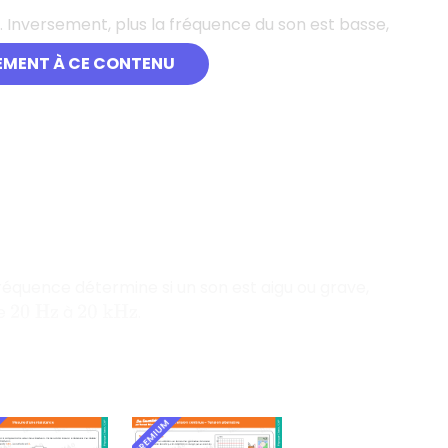
. Inversement, plus la fréquence du son est basse,
EMENT À CE CONTENU
fréquence détermine si un son est aigu ou grave,
de
à
.
20
H
z
20
k
H
z
PREMIUM