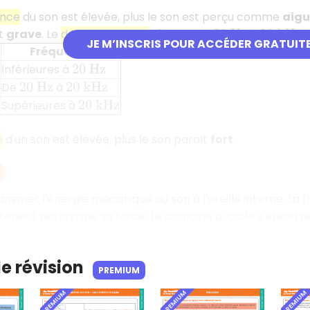
ence
du son est élevée, plus le son est perçu comme
aigu
st
grave
. Le
domaine audible
s'étend de
à
.
20
H
z
20
k
H
z
JE M’INSCRIS POUR ACCÉDER GRATUIT
Fréquence
Inférieures à
20
H
z
s
De
à
20
H
z
20
k
H
z
Supérieures à
20
k
H
z
é
d'un son est élevée, plus le son paraît
fort
.
nsmet l'énergie mécanique du son à l'oreille interne. La 
intensité détermine sa force. Le domaine audible s'étend 
de révision
PREMIUM
PREMIUM
PREMIUM
PREMIUM