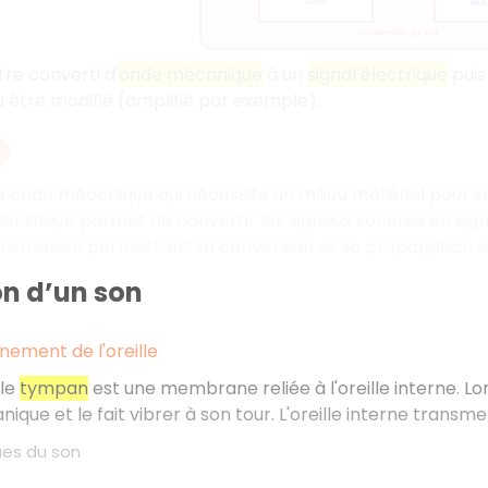
tre converti d'
onde mécanique
à un
signal électrique
puis
ou être modifié (amplifié par exemple).
e onde mécanique qui nécessite un milieu matériel pour 
électrique permet de convertir les signaux sonores en sign
nsmission permettant sa conversion et sa propagation e
on d’un son
nement de l'oreille
 le
tympan
est une membrane reliée à l'oreille interne. Lo
que et le fait vibrer à son tour. L'oreille interne transme
ues du son