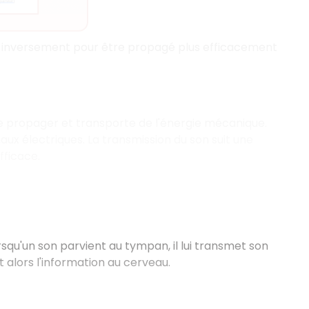
 inversement pour être propagé plus efficacement
se propager et transporte de l'énergie mécanique.
aux électriques. La transmission du son suit une
fficace.
rsqu'un son parvient au tympan, il lui transmet son
t alors l'information au cerveau.