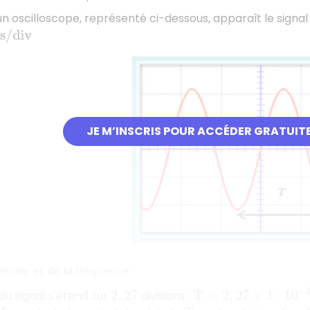
'un oscilloscope, représenté ci-dessous, apparaît le sign
s
/
d
i
v
JE M’INSCRIS POUR ACCÉDER GRATUIT
ériode et de la fréquence
T
=
2
,
27
×
1
⋅
10
−
3
=
2
,
27
m
du signal s'étend sur
divisions :
2
,
27