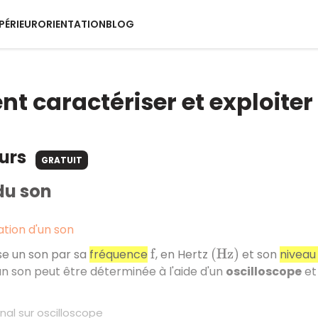
PÉRIEUR
ORIENTATION
BLOG
 caractériser et exploiter 
ours
GRATUIT
du son
tion d'un son
se un son par sa
fréquence
, en Hertz
et son
niveau
f
(
H
z
)
n son peut être déterminée à l'aide d'un
oscilloscope
et 
nal sur oscilloscope