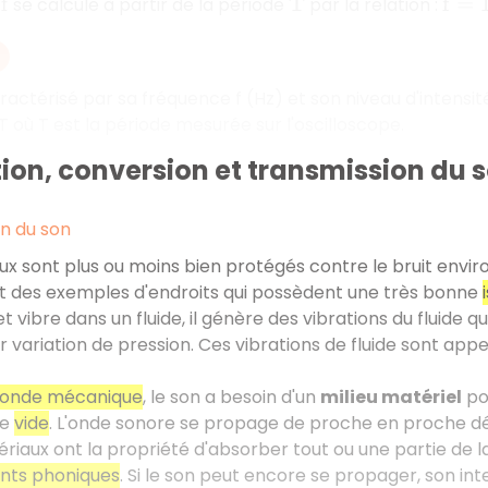
se calcule à partir de la période
par la relation :
f
T
f
=
1
/
T
ractérisé par sa fréquence f (Hz) et son niveau d'intensit
/T où T est la période mesurée sur l'oscilloscope.
ion, conversion et transmission du 
n du son
ux sont plus ou moins bien protégés contre le bruit envir
t des exemples d'endroits qui possèdent une très bonne
et vibre dans un fluide, il génère des vibrations du fluid
ar variation de pression. Ces vibrations de fluide sont app
onde mécanique
, le son a besoin d'un
milieu matériel
pou
le
vide
. L'onde sonore se propage de proche en proche dé
riaux ont la propriété d'absorber tout ou une partie de l
ants phoniques
. Si le son peut encore se propager, son int