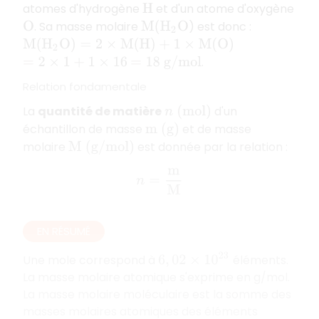
atomes d'hydrogène
et d'un atome d'oxygène
H
. Sa masse molaire
) est donc :
O
M
(
H
2
O
M
(
H
2
O
)
=
2
×
M
(
H
)
+
1
×
M
(
O
)
.
=
2
×
1
+
1
×
16
=
18
g
/
m
o
l
Relation fondamentale
La
quantité de matière
d'un
n
(
m
o
l
)
échantillon de masse
et de masse
m
(
g
)
molaire
est donnée par la relation :
M
(
g
/
m
o
l
)
n
=
m
M
EN RÉSUMÉ
6
,
02
×
10
23
Une mole correspond à
éléments.
La masse molaire atomique s'exprime en g/mol.
La masse molaire moléculaire est la somme des
masses molaires atomiques des éléments