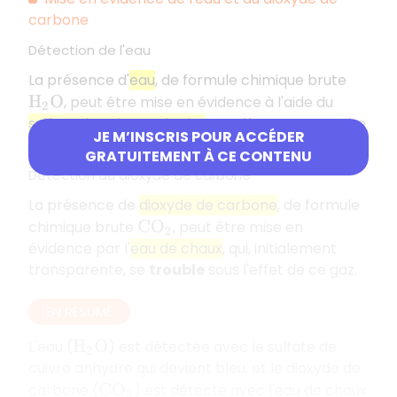
carbone
Détection de l'eau
La présence d'
eau
, de formule chimique brute
, peut être mise en évidence à l'aide du
H
2
O
sulfate de cuivre anhydre
. En effet, cette poudre
JE M’INSCRIS POUR ACCÉDER
blanche devient
bleue
en présence d'eau.
GRATUITEMENT À CE CONTENU
Détection du dioxyde de carbone
La présence de
dioxyde de carbone
, de formule
chimique brute
, peut être mise en
C
O
2
évidence par l'
eau de chaux
, qui, initialement
transparente, se
trouble
sous l'effet de ce gaz.
EN RÉSUMÉ
L'eau (
) est détectée avec le sulfate de
H
2
O
cuivre anhydre qui devient bleu, et le dioxyde de
carbone (
) est détecté avec l'eau de chaux
C
O
2