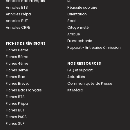
Annales Bac Français
IA
Annales BTS
Réussite scolaire
Annales Prépa
Orientation
Annales BUT
Sport
Annales CRPE
Citoyenneté
Afrique
Francophonie
FICHES DE RÉVISIONS
Rapport - Entreprise à mission
Fiches 6ème
Fiches 5ème
Fiches 4ème
NOS RESSOURCES
Fiches 3ème
FAQ et support
Fiches Bac
Actualités
Fiches Brevet
Communiqués de Presse
Fiches Bac Français
Kit Média
Fiches BTS
Fiches Prépa
Fiches BUT
Fiches PASS
Fiches SUP