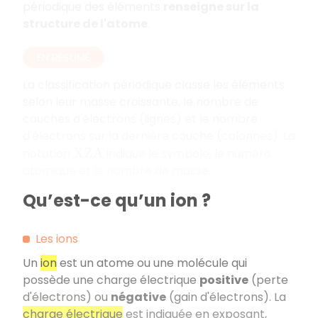
périodique des éléments
renseigne sur la
structure de l'atome
.
EN RÉSUMÉ
La classification périodique classe les éléments
selon leur masse croissante, le nombre de
couches d'électrons (lignes) et le nombre
d'électrons sur la dernière couche (colonnes). La
notation
indique le symbole, le numéro
X
Z
A
atomique et le nombre de masse.
Qu’est-ce qu’un ion ?
Les ions
Un
ion
est un atome ou une molécule qui
possède une charge électrique
positive
(perte
d'électrons) ou
négative
(gain d'électrons). La
charge électrique
est indiquée en exposant,