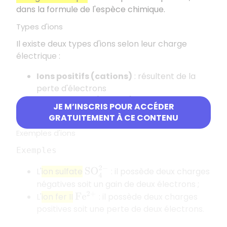
dans la formule de l'espèce chimique.
Types d'ions
Il existe deux types d'ions selon leur charge
électrique :
Ions positifs (cations)
: résultent de la
perte d'électrons
Ions négatifs (anions)
: résultent du gain
JE M’INSCRIS POUR ACCÉDER
d'électrons
GRATUITEMENT À CE CONTENU
Exemples d'ions
Exemples
S
O
4
2
−
L'
ion sulfate
: il possède deux charges
négatives soit un gain de deux électrons ;
L'
ion fer II
: il possède deux charges
F
e
2
+
positives soit une perte de deux électrons.