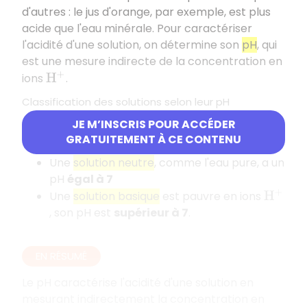
d'autres : le jus d'orange, par exemple, est plus
acide que l'eau minérale. Pour caractériser
l'acidité d'une solution, on détermine son
pH
, qui
est une mesure indirecte de la concentration en
ions
.
H
+
Classification des solutions selon leur pH
JE M’INSCRIS POUR ACCÉDER
Une
solution acide
est riche en ions
, son
H
+
GRATUITEMENT À CE CONTENU
pH est
inférieur à 7
Une
solution neutre
, comme l'eau pure, a un
pH
égal à 7
Une
solution basique
est pauvre en ions
H
+
, son pH est
supérieur à 7
.
EN RÉSUMÉ
Le pH caractérise l'acidité d'une solution en
mesurant indirectement la concentration en