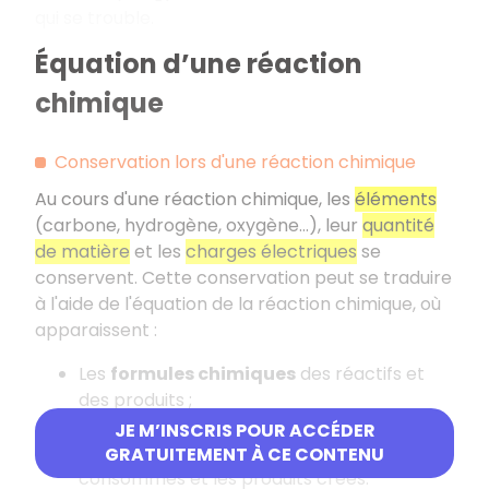
qui se trouble.
Équation d’une réaction
chimique
Conservation lors d'une réaction chimique
Au cours d'une réaction chimique, les
éléments
(carbone, hydrogène, oxygène…), leur
quantité
de matière
et les
charges électriques
se
conservent. Cette conservation peut se traduire
à l'aide de l'équation de la réaction chimique, où
apparaissent :
Les
formules chimiques
des réactifs et
des produits ;
Les
coefficients
indiquant les proportions
JE M’INSCRIS POUR ACCÉDER
dans lesquelles les réactifs sont
GRATUITEMENT À CE CONTENU
consommés et les produits créés.