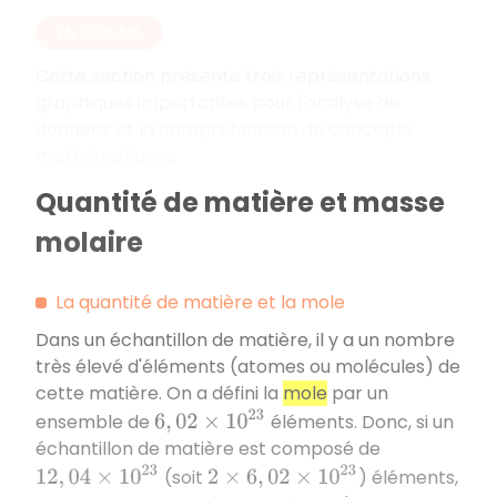
EN RÉSUMÉ
Cette section présente trois représentations
graphiques importantes pour l'analyse de
données et la compréhension de concepts
mathématiques.
Quantité de matière et masse
molaire
La quantité de matière et la mole
Dans un échantillon de matière, il y a un nombre
très élevé d'éléments (atomes ou molécules) de
cette matière. On a défini la
mole
par un
6
,
02
×
10
23
ensemble de
éléments. Donc, si un
échantillon de matière est composé de
12
,
04
×
10
23
2
×
6
,
02
×
10
23
(soit
) éléments,