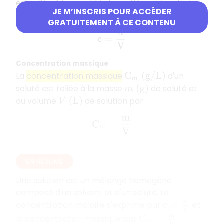
est reliée à la quantité de matière
de
n
(
m
o
l
)
JE M’INSCRIS POUR ACCÉDER
soluté et au volume
de solution par :
V
(
L
)
GRATUITEMENT À CE CONTENU
c
=
n
V
Concentration massique
La
concentration massique
d'un
C
m
(
g
/
L
)
soluté est reliée à la masse
de soluté et
m
(
g
)
au volume
de solution par :
V
(
L
)
C
m
=
m
V
EN RÉSUMÉ
Une solution est un mélange homogène
composé d'un solvant et d'un soluté. La
concentration molaire s'exprime par
et
c
=
n
V
la concentration massique par
.
C
m
=
m
V