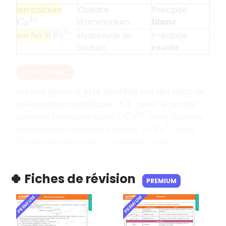
Ion calcium
Oxalate
Précipité
d'ammonium
blanc
C
a
2
+
Hydroxyde de
Précipité
Ion fer III
F
e
3
+
sodium
rouille
EN RÉSUMÉ
Les ions peuvent être identifiés par des tests de
précipitation spécifiques :
avec le nitrate
C
l
−
d'argent (précipité blanc),
avec l'oxalate
C
a
2
+
d'ammonium (précipité blanc), et
avec
F
e
3
+
l'hydroxyde de sodium (précipité rouille).
🍀 Fiches de révision
PREMIUM
PREMIUM
PREMIUM