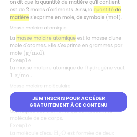
on dit que la quantité de matière qu'il contient
est de
moles d'éléments. Ainsi, la
quantité de
2
matière
s'exprime en mole, de symbole
.
(
m
o
l
)
Masse molaire atomique
La
masse molaire atomique
est la masse d'une
mole d'atomes. Elle s'exprime en grammes par
mole
.
(
g
/
m
o
l
)
Exemple
La masse molaire atomique de l'hydrogène vaut
.
1
g
/
m
o
l
Masse molaire moléculaire
La
masse molaire moléculaire
d'un corps
JE M’INSCRIS POUR ACCÉDER
correspond à la somme des masses molaires
GRATUITEMENT À CE CONTENU
atomiques des éléments qui composent la
molécule de ce corps.
Exemple
La molécule d'eau
est formée de deux
H
2
O