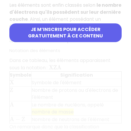
Les éléments sont enfin classés selon
le nombre
d'électrons qu'ils possèdent sur leur dernière
couche
. Ainsi, un élément possédant un
électron sur sa dernière couche est classé dans
JE M’INSCRIS POUR ACCÉDER
la première
colonne
du tableau. S'il en possède
GRATUITEMENT À CE CONTENU
, il sera situé dans la cinquième colonne…
5
Notation des éléments
Dans ce tableau, les éléments apparaissent
sous la notation :
X
Z
A
Symbole
Signification
Symbole de l'élément
X
Nombre de protons ou d'électrons de
Z
l'élément
Le nombre de nucléons, appelé
A
nombre de masse
Nombre de neutrons de l'élément
A
−
Z
On remarque donc que la classification