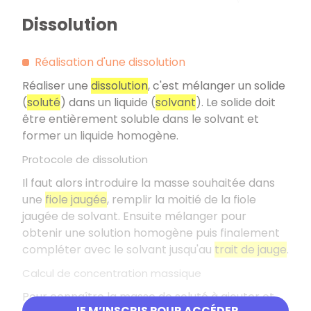
Dissolution
Réalisation d'une dissolution
Réaliser une
dissolution
, c'est mélanger un solide
(
soluté
) dans un liquide (
solvant
). Le solide doit
être entièrement soluble dans le solvant et
former un liquide homogène.
Protocole de dissolution
Il faut alors introduire la masse souhaitée dans
une
fiole jaugée
, remplir la moitié de la fiole
jaugée de solvant. Ensuite mélanger pour
obtenir une solution homogène puis finalement
compléter avec le solvant jusqu'au
trait de jauge
.
Calcul de concentration massique
Pour connaître la masse de soluté à ajouter et
JE M’INSCRIS POUR ACCÉDER