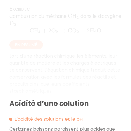
Exemple
Combustion du méthane
dans le dioxygène
C
H
4
.
O
2
C
H
4
+
2
O
2
→
C
O
2
+
2
H
2
O
EN RÉSUMÉ
Lors d'une réaction chimique, les éléments, leur
quantité de matière et les charges électriques
se conservent. L'équation chimique traduit cette
conservation avec les formules des réactifs et
produits ainsi que leurs coefficients
stœchiométriques.
Acidité d’une solution
L'acidité des solutions et le pH
Certaines boissons paraissent plus acides que