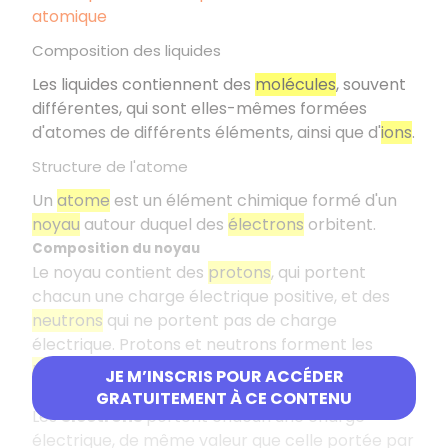
atomique
Composition des liquides
Les liquides contiennent des
molécules
, souvent
différentes, qui sont elles-mêmes formées
d'atomes de différents éléments, ainsi que d'
ions
.
Structure de l'atome
Un
atome
est un élément chimique formé d'un
noyau
autour duquel des
électrons
orbitent.
Composition du noyau
Le noyau contient des
protons
, qui portent
chacun une charge électrique positive, et des
neutrons
qui ne portent pas de charge
électrique. Protons et neutrons forment les
nucléons
.
JE M’INSCRIS POUR ACCÉDER
Propriétés électriques de l'atome
GRATUITEMENT À CE CONTENU
Les
électrons
portent chacun une charge
électrique, de même valeur que celle portée par