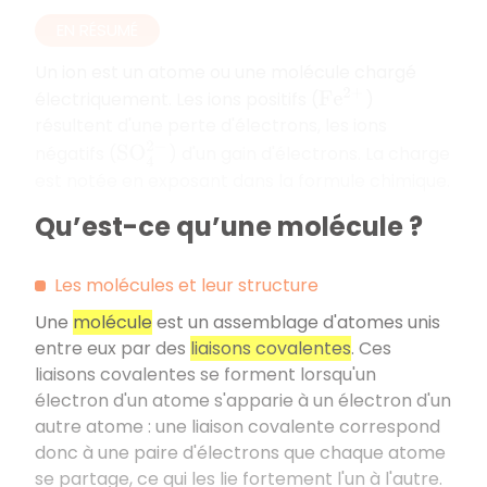
EN RÉSUMÉ
Un ion est un atome ou une molécule chargé
électriquement. Les ions positifs (
)
F
e
2
+
résultent d'une perte d'électrons, les ions
S
O
4
2
−
négatifs (
) d'un gain d'électrons. La charge
est notée en exposant dans la formule chimique.
Qu’est-ce qu’une molécule ?
Les molécules et leur structure
Une
molécule
est un assemblage d'atomes unis
entre eux par des
liaisons covalentes
. Ces
liaisons covalentes se forment lorsqu'un
électron d'un atome s'apparie à un électron d'un
autre atome : une liaison covalente correspond
donc à une paire d'électrons que chaque atome
se partage, ce qui les lie fortement l'un à l'autre.