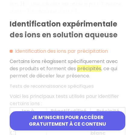
ions
. Une solution est acide si pH < 7, neutre
H
+
si pH = 7, et basique si pH > 7.
Identification expérimentale
des ions en solution aqueuse
Identification des ions par précipitation
Certains ions réagissent spécifiquement avec
des produits et forment des
précipités
, ce qui
permet de déceler leur présence.
Tests de reconnaissance spécifiques
Voici les principaux tests utilisés pour identifier
certains ions :
Ion à
Réactif utilisé
Précipité
JE M’INSCRIS POUR ACCÉDER
identifier
formé
GRATUITEMENT À CE CONTENU
Ion chlorure
Nitrate d'argent
Précipité
blanc
C
l
−