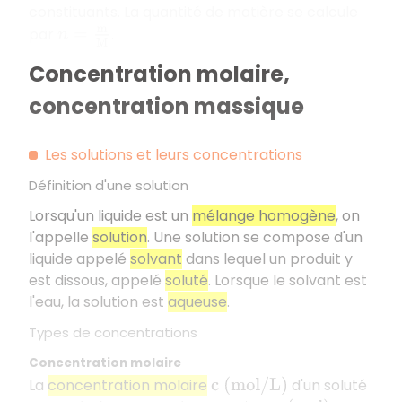
constituants. La quantité de matière se calcule
par
.
n
=
m
M
Concentration molaire,
concentration massique
Les solutions et leurs concentrations
Définition d'une solution
Lorsqu'un liquide est un
mélange homogène
, on
l'appelle
solution
. Une solution se compose d'un
liquide appelé
solvant
dans lequel un produit y
est dissous, appelé
soluté
. Lorsque le solvant est
l'eau, la solution est
aqueuse
.
Types de concentrations
Concentration molaire
La
concentration molaire
d'un soluté
c
(
m
o
l
/
L
)