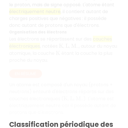
le proton, mais de signe opposé. L'atome étant
électriquement neutre
, il contient autant de
charges positives que négatives : il possède
donc autant de protons que d'électrons.
Organisation des électrons
Les électrons se répartissent sur des
couches
électroniques
, notées
,
,
…, autour du noyau
K
L
M
atomique, la couche
étant la couche la plus
K
proche du noyau.
EN RÉSUMÉ
Un atome est composé d'un noyau (protons +
neutrons) entouré d'électrons répartis sur des
couches électroniques (
,
,
...). L'atome est
K
L
M
électriquement neutre car il possède autant de
protons que d'électrons.
Classification périodique des