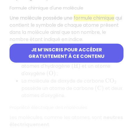
Formule chimique d'une molécule
Une molécule possède une
formule chimique
qui
contient le symbole de chaque atome présent
dans la molécule ainsi que son nombre, le
nombre étant indiqué en indice.
Exemples
JE M’INSCRIS POUR ACCÉDER
GRATUITEMENT À CE CONTENU
La molécule d'eau
possède deux
H
2
O
atomes d'hydrogène
et un atome
(
H
)
d'oxygène
;
(
O
)
La molécule de dioxyde de carbone
C
O
2
possède un atome de carbone
et deux
(
C
)
atomes d'oxygène.
Propriété électrique des molécules
Les molécules, comme les atomes, sont
neutres
électriquement
.