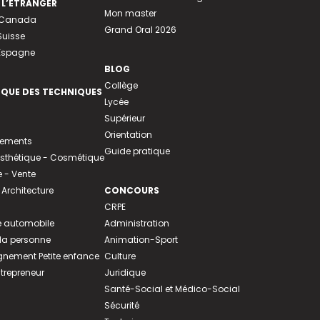
 L’ÉTRANGER
Mon master
u Canada
Grand Oral 2026
Suisse
 Espagne
BLOG
Collège
EQUE DES TECHNIQUES
Lycée
Supérieur
Orientation
tements
Guide pratique
 Esthétique - Cosmétique
- Vente
 Architecture
CONCOURS
CRPE
 automobile
Administration
 la personne
Animation-Sport
ement Petite enfance
Culture
ntrepreneur
Juridique
Santé-Social et Médico-Social
Sécurité