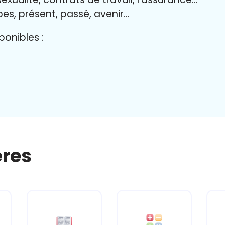
bes, présent, passé, avenir…
onibles :
ères