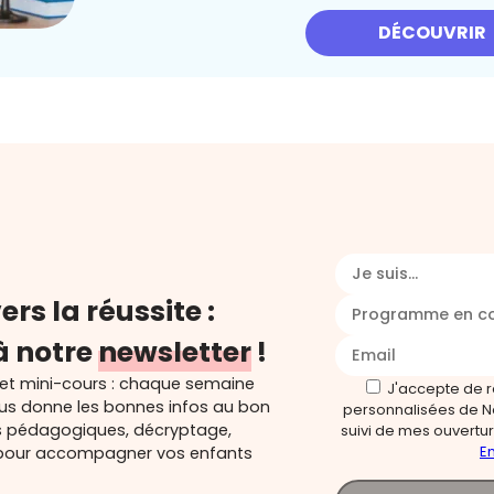
DÉCOUVRIR
Je suis...
ers la réussite :
Programme en c
à notre
newsletter
!
 et mini-cours : chaque semaine
J'accepte de 
ous donne les bonnes infos au bon
personnalisées de N
s pédagogiques, décryptage,
suivi de mes ouverture
En
és pour accompagner vos enfants