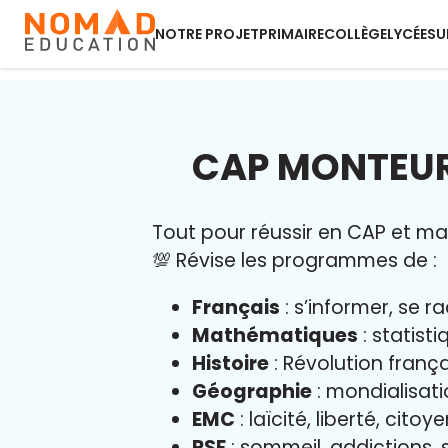
NOTRE PROJET
PRIMAIRE
COLLÈGE
LYCÉE
SU
CAP MONTEUR 
Tout pour réussir en CAP et maît
💯 Révise les programmes de :
Français
: s’informer, se r
Mathématiques
: statist
Histoire
: Révolution franç
Géographie
: mondialisati
EMC
: laïcité, liberté, cito
PSE
: sommeil, addictions, s