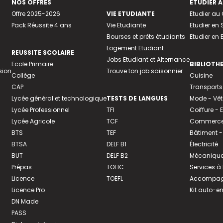
NOS OFFRES
ETUDIER À
Offre 2025-2026
VIE ETUDIANTE
Etudier a
Pack Réussite 4 ans
Vie Etudiante
Etudier en 
Bourses et prêts étudiants
Etudier en
Logement Etudiant
REUSSITE SCOLAIRE
Jobs Etudiant et Alternance
Ecole Primaire
BIBLIOTH
sion
Trouve ton job saisonnier
Collège
Cuisine
CAP
Transports
Lycée général et technologique
TESTS DE LANGUES
Mode - Vê
Lycée Professionnel
TFI
Coiffure -
Lycée Agricole
TCF
Commerce 
BTS
TEF
Bâtiment -
BTSA
DELF B1
Électricité
BUT
DELF B2
Mécanique
Prépas
TOEIC
Services à
Licence
TOEFL
Accompagn
Licence Pro
Kit auto-e
DN Made
PASS