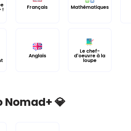
ée
Français
Mathématiques
 !
Le chef-
Anglais
d'oeuvre à la
nt
loupe
bo Nomad+ 💎