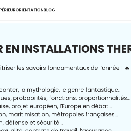
PÉRIEUR
ORIENTATION
BLOG
EN INSTALLATIONS THE
riser l
es savoirs fondamentaux de l’année
!
🔥
aconter, la mythologie, le genre fantastique…
iques, probabilités, fonctions, proportionnalités…
aise, projet européen, l’Europe en débat…
on, maritimisation, métropoles françaises…
yen, défense et sécurité…
exualité, contrats de travail, l’assurance…