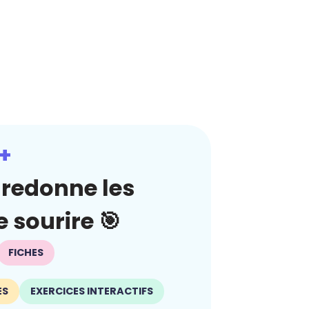
+
redonne les
 sourire 🎯
FICHES
ES
EXERCICES INTERACTIFS