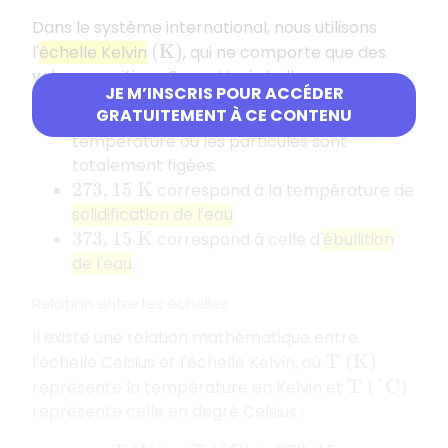
Dans le système international, nous utilisons
l'
échelle Kelvin
, qui ne comporte que des
(
K
)
valeurs positives. Sur cette échelle :
JE M’INSCRIS POUR ACCÉDER
GRATUITEMENT À CE CONTENU
correspond au
zéro absolu
,
0
K
température où les particules sont
totalement figées.
correspond à la température de
273
,
15
K
solidification de l'eau
correspond à celle d'
ébullition
373
,
15
K
de l'eau
.
Relation entre les échelles
Il existe une relation mathématique entre
l'échelle Celsius et l'échelle Kelvin, où
T
(
K
)
représente la température en Kelvin et
T
(
°
C
)
représente celle en degré Celsius :