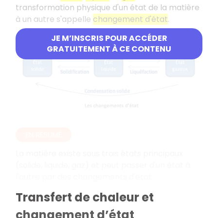
transformation physique d'un état de la matière
à un autre s'appelle
changement d'état
.
JE M’INSCRIS POUR ACCÉDER
GRATUITEMENT À CE CONTENU
EN RÉSUMÉ
La matière existe sous trois états principaux
(solide, liquide, gaz) et peut passer d'un état à
l'autre par des changements d'état.
Transfert de chaleur et
changement d’état