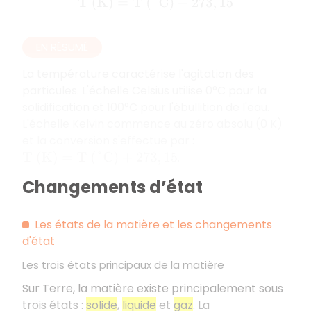
T
(
K
)
=
T
(
°
C
)
+
273
,
15
EN RÉSUMÉ
La température caractérise l'agitation des
particules. L'échelle Celsius utilise 0°C pour la
solidification et 100°C pour l'ébullition de l'eau.
L'échelle Kelvin commence au zéro absolu (0 K)
et la conversion s'effectue par :
.
T
(
K
)
=
T
(
°
C
)
+
273
,
15
Changements d’état
Les états de la matière et les changements
d'état
Les trois états principaux de la matière
Sur Terre, la matière existe principalement sous
trois états :
solide
,
liquide
et
gaz
. La