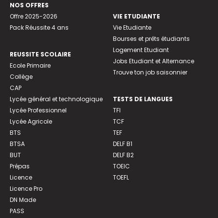
NOS OFFRES
Offre 2025-2026
VIE ETUDIANTE
Pack Réussite 4 ans
Vie Etudiante
Bourses et prêts étudiants
Logement Etudiant
REUSSITE SCOLAIRE
Jobs Etudiant et Alternance
Ecole Primaire
Trouve ton job saisonnier
Collège
CAP
Lycée général et technologique
TESTS DE LANGUES
Lycée Professionnel
TFI
Lycée Agricole
TCF
BTS
TEF
BTSA
DELF B1
BUT
DELF B2
Prépas
TOEIC
Licence
TOEFL
Licence Pro
DN Made
PASS