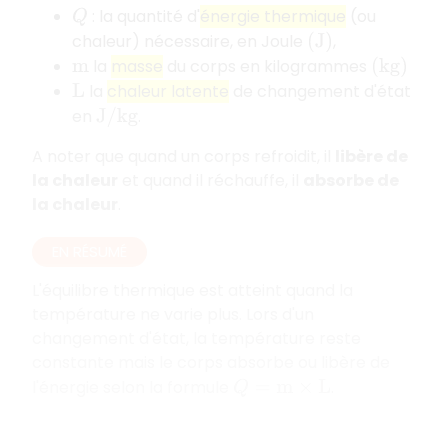
: la quantité d'
énergie thermique
(ou
Q
chaleur) nécessaire, en Joule
,
(
J
)
la
masse
du corps en kilogrammes
m
(
k
g
)
la
chaleur latente
de changement d'état
L
en
.
J
/
k
g
A noter que quand un corps refroidit, il
libère de
la chaleur
et quand il réchauffe, il
absorbe de
la chaleur
.
EN RÉSUMÉ
L'équilibre thermique est atteint quand la
température ne varie plus. Lors d'un
changement d'état, la température reste
constante mais le corps absorbe ou libère de
l'énergie selon la formule
.
Q
=
m
×
L