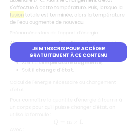
atteindre
. Alors le changement d'état
0
°
C
s'effectue à cette température. Puis, lorsque la
fusion
totale est terminée, alors la température
de l'eau augmente de nouveau.
Phénomènes lors de l'apport d'énergie
Ainsi, quand on fournit de l'énergie à un système,
JE M’INSCRIS POUR ACCÉDER
il peut se produire deux phénomènes :
GRATUITEMENT À CE CONTENU
Soit sa
température augmente
,
Soit il
change d'état
.
Calcul de l'énergie nécessaire au changement
d'état
Pour connaître la quantité d'énergie à fournir à
un corps pour qu'il puisse changer d'état, on
utilise la formule :
Q
=
m
×
L
Avec :