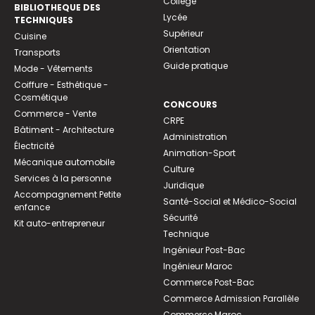
Collège
BIBLIOTHEQUE DES
Lycée
TECHNIQUES
Supérieur
Cuisine
Orientation
Transports
Guide pratique
Mode - Vêtements
Coiffure - Esthétique -
Cosmétique
CONCOURS
Commerce - Vente
CRPE
Bâtiment - Architecture
Administration
Électricité
Animation-Sport
Mécanique automobile
Culture
Services à la personne
Juridique
Accompagnement Petite
Santé-Social et Médico-Social
enfance
Sécurité
Kit auto-entrepreneur
Technique
Ingénieur Post-Bac
Ingénieur Maroc
Commerce Post-Bac
Commerce Admission Parallèle
Commerce Maroc