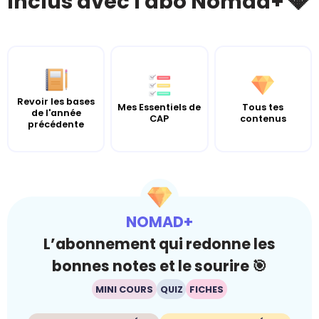
Inclus avec l'abo Nomad+ 💎
Revoir les bases
Mes Essentiels de
Tous tes
de l'année
CAP
contenus
précédente
NOMAD+
L’abonnement qui redonne les
bonnes notes et le sourire 🎯
MINI COURS
QUIZ
FICHES