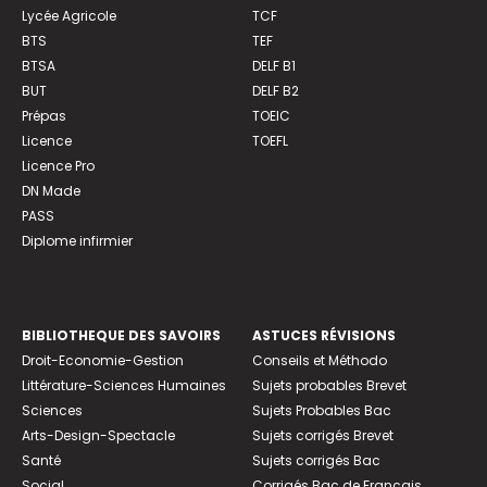
Lycée Agricole
TCF
BTS
TEF
BTSA
DELF B1
BUT
DELF B2
Prépas
TOEIC
Licence
TOEFL
Licence Pro
DN Made
PASS
Diplome infirmier
BIBLIOTHEQUE DES SAVOIRS
ASTUCES RÉVISIONS
Droit-Economie-Gestion
Conseils et Méthodo
Littérature-Sciences Humaines
Sujets probables Brevet
Sciences
Sujets Probables Bac
Arts-Design-Spectacle
Sujets corrigés Brevet
Santé
Sujets corrigés Bac
Social
Corrigés Bac de Français