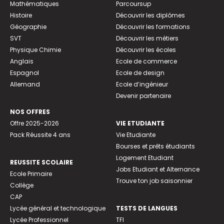
Mathématiques
Parcoursup
Histoire
Découvrir les diplômes
Géographie
Découvrir les formations
SVT
Découvrir les métiers
Physique Chimie
Découvrir les écoles
Anglais
Ecole de commerce
Espagnol
Ecole de design
Allemand
Ecole d’ingénieur
Devenir partenaire
NOS OFFRES
Offre 2025-2026
VIE ETUDIANTE
Pack Réussite 4 ans
Vie Etudiante
Bourses et prêts étudiants
Logement Etudiant
REUSSITE SCOLAIRE
Jobs Etudiant et Alternance
Ecole Primaire
Trouve ton job saisonnier
Collège
CAP
Lycée général et technologique
TESTS DE LANGUES
Lycée Professionnel
TFI