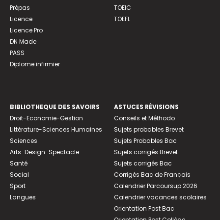
Prépas
TOEIC
Licence
TOEFL
Licence Pro
DN Made
PASS
Diplome infirmier
BIBLIOTHEQUE DES SAVOIRS
ASTUCES RÉVISIONS
Droit-Economie-Gestion
Conseils et Méthodo
Littérature-Sciences Humaines
Sujets probables Brevet
Sciences
Sujets Probables Bac
Arts-Design-Spectacle
Sujets corrigés Brevet
Santé
Sujets corrigés Bac
Social
Corrigés Bac de Français
Sport
Calendrier Parcoursup 2026
Langues
Calendrier vacances scolaires
Orientation Post Bac
Orientation Post Collège