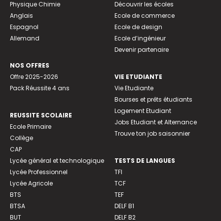
Physique Chimie
Découvrir les écoles
Anglais
Ecole de commerce
Espagnol
Ecole de design
Allemand
Ecole d’ingénieur
Devenir partenaire
NOS OFFRES
Offre 2025-2026
VIE ETUDIANTE
Pack Réussite 4 ans
Vie Etudiante
Bourses et prêts étudiants
Logement Etudiant
REUSSITE SCOLAIRE
Jobs Etudiant et Alternance
Ecole Primaire
Trouve ton job saisonnier
Collège
CAP
Lycée général et technologique
TESTS DE LANGUES
Lycée Professionnel
TFI
Lycée Agricole
TCF
BTS
TEF
BTSA
DELF B1
BUT
DELF B2