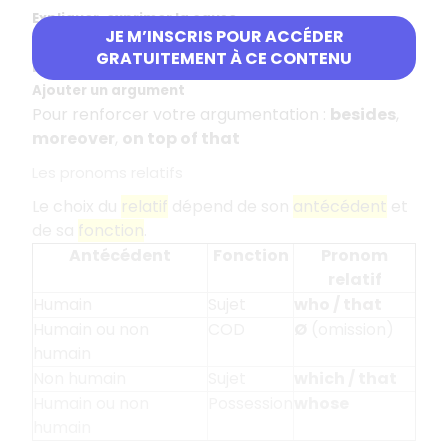
Expliquer, exprimer la cause
JE M’INSCRIS POUR ACCÉDER
Pour indiquer une cause ou une explication :
GRATUITEMENT À CE CONTENU
because
,
since
,
as
Ajouter un argument
Pour renforcer votre argumentation :
besides
,
moreover
,
on top of that
Les pronoms relatifs
Le choix du
relatif
dépend de son
antécédent
et
de sa
fonction
.
Antécédent
Fonction
Pronom
relatif
Humain
Sujet
who / that
Humain ou non
COD
Ø
(omission)
humain
Non humain
Sujet
which / that
Humain ou non
Possession
whose
humain