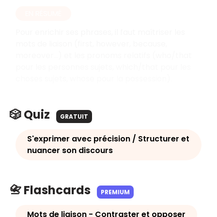
EN RÉSUMÉ
Pour enrichir ses phrases, il faut maîtriser les
mots de liaison (first, however, because,
moreover...) et les pronoms relatifs (who/that
pour les personnes sujets, which/that pour les
choses sujets, whose pour la possession).
🎲 Quiz
GRATUIT
S'exprimer avec précision / Structurer et
nuancer son discours
📇 Flashcards
PREMIUM
Mots de liaison - Contraster et opposer