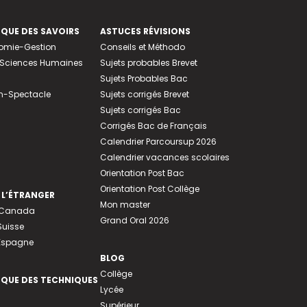
EQUE DES SAVOIRS
ASTUCES RÉVISIONS
nomie-Gestion
Conseils et Méthodo
e-Sciences Humaines
Sujets probables Brevet
Sujets Probables Bac
n-Spectacle
Sujets corrigés Brevet
Sujets corrigés Bac
Corrigés Bac de Français
Calendrier Parcoursup 2026
Calendrier vacances scolaires
Orientation Post Bac
Orientation Post Collège
 L’ÉTRANGER
Mon master
u Canada
Grand Oral 2026
Suisse
 Espagne
BLOG
Collège
EQUE DES TECHNIQUES
Lycée
Supérieur