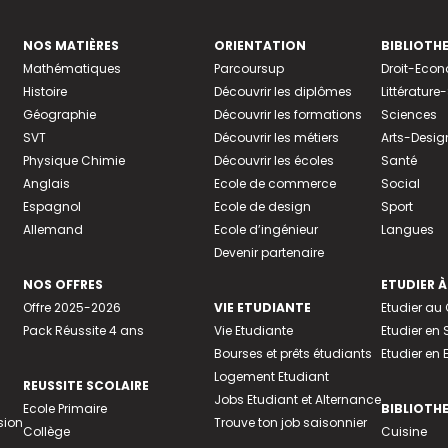
NOS MATIÈRES
ORIENTATION
BIBLIOTH
Mathématiques
Parcoursup
Droit-Eco
Histoire
Découvrir les diplômes
Littératur
Géographie
Découvrir les formations
Sciences
SVT
Découvrir les métiers
Arts-Desig
Physique Chimie
Découvrir les écoles
Santé
Anglais
Ecole de commerce
Social
Espagnol
Ecole de design
Sport
Allemand
Ecole d’ingénieur
Langues
Devenir partenaire
NOS OFFRES
ETUDIER À
Offre 2025-2026
VIE ETUDIANTE
Etudier a
Pack Réussite 4 ans
Vie Etudiante
Etudier en 
Bourses et prêts étudiants
Etudier en
Logement Etudiant
REUSSITE SCOLAIRE
Jobs Etudiant et Alternance
Ecole Primaire
BIBLIOTH
sion
Trouve ton job saisonnier
Collège
Cuisine