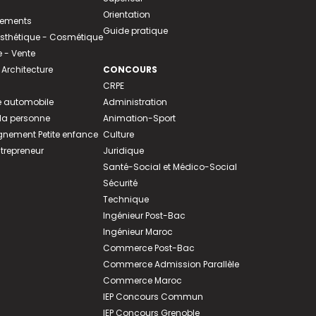
Orientation
tements
Guide pratique
 Esthétique - Cosmétique
- Vente
 Architecture
CONCOURS
CRPE
 automobile
Administration
 la personne
Animation-Sport
ement Petite enfance
Culture
ntrepreneur
Juridique
Santé-Social et Médico-Social
Sécurité
Technique
Ingénieur Post-Bac
Ingénieur Maroc
Commerce Post-Bac
Commerce Admission Parallèle
Commerce Maroc
IEP Concours Commun
IEP Concours Grenoble