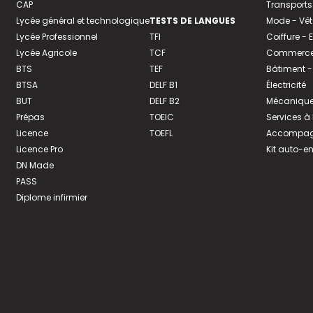
CAP
Transports
Lycée général et technologique
TESTS DE LANGUES
Mode - Vê
Lycée Professionnel
TFI
Coiffure -
Lycée Agricole
TCF
Commerce 
BTS
TEF
Bâtiment -
BTSA
DELF B1
Électricité
BUT
DELF B2
Mécanique
Prépas
TOEIC
Services à
Licence
TOEFL
Accompagn
Licence Pro
Kit auto-e
DN Made
PASS
Diplome infirmier