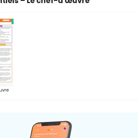
ntiels – Le chef-d'œuvre
uvre