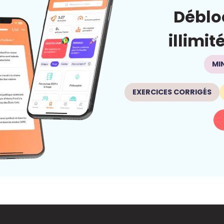
Déblo
illimit
MI
EXERCICES CORRIGÉS