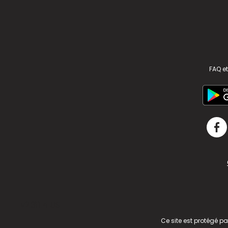
FAQ et
v2.311.4 US
Ce site est protégé p