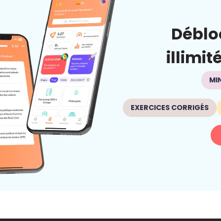
Déblo
illimit
MI
EXERCICES CORRIGÉS