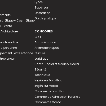
Lycée
Supérieur
Orientation
tements
Guide pratique
 Esthétique - Cosmétique
- Vente
 Architecture
CONCOURS
CRPE
 automobile
Administration
 la personne
Animation-Sport
ement Petite enfance
Culture
ntrepreneur
Juridique
Santé-Social et Médico-Social
Sécurité
Technique
Ingénieur Post-Bac
Ingénieur Maroc
Commerce Post-Bac
Commerce Admission Parallèle
Commerce Maroc