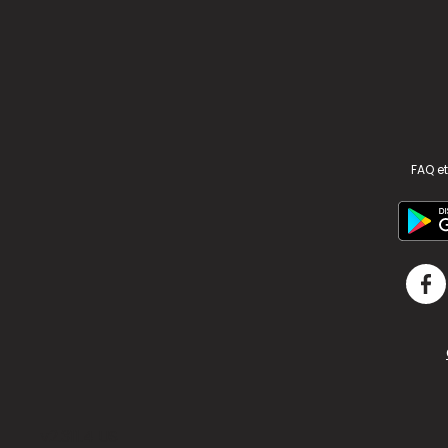
FAQ et
v2.311.4 US