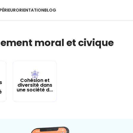
PÉRIEUR
ORIENTATION
BLOG
ement moral et civique
Cohésion et
s
diversité dans
une société d...
é