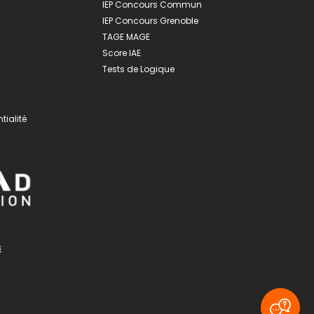
IEP Concours Commun
IEP Concours Grenoble
TAGE MAGE
Score IAE
Tests de Logique
tialité
s