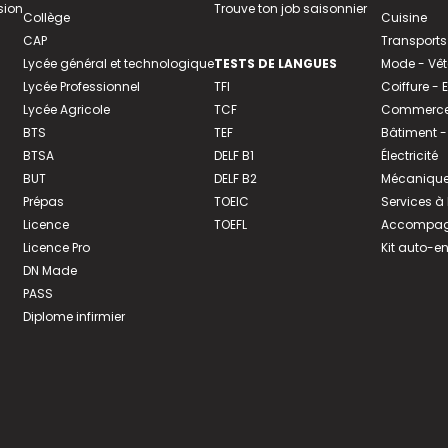
sion
Trouve ton job saisonnier
Collège
Cuisine
CAP
Transports
Lycée général et technologique
TESTS DE LANGUES
Mode - Vê
Lycée Professionnel
TFI
Coiffure -
Lycée Agricole
TCF
Commerce 
BTS
TEF
Bâtiment -
BTSA
DELF B1
Électricité
BUT
DELF B2
Mécanique
Prépas
TOEIC
Services à
Licence
TOEFL
Accompagn
Licence Pro
Kit auto-e
DN Made
PASS
Diplome infirmier