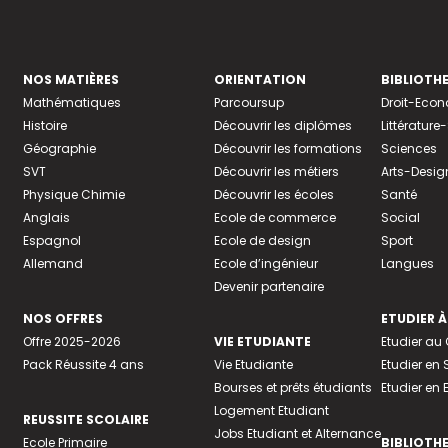
NOS MATIÈRES
ORIENTATION
BIBLIOTH
Mathématiques
Parcoursup
Droit-Eco
Histoire
Découvrir les diplômes
Littératur
Géographie
Découvrir les formations
Sciences
SVT
Découvrir les métiers
Arts-Desig
Physique Chimie
Découvrir les écoles
Santé
Anglais
Ecole de commerce
Social
Espagnol
Ecole de design
Sport
Allemand
Ecole d’ingénieur
Langues
Devenir partenaire
NOS OFFRES
ETUDIER À
Offre 2025-2026
VIE ETUDIANTE
Etudier a
Pack Réussite 4 ans
Vie Etudiante
Etudier en 
Bourses et prêts étudiants
Etudier en
Logement Etudiant
REUSSITE SCOLAIRE
Jobs Etudiant et Alternance
Ecole Primaire
BIBLIOTH