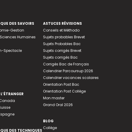
EQUE DES SAVOIRS
ASTUCES RÉVISIONS
nomie-Gestion
Conseils et Méthodo
e-Sciences Humaines
Sujets probables Brevet
Sujets Probables Bac
n-Spectacle
Sujets corrigés Brevet
Sujets corrigés Bac
Corrigés Bac de Français
Calendrier Parcoursup 2026
Calendrier vacances scolaires
Orientation Post Bac
Orientation Post Collège
 L’ÉTRANGER
Mon master
u Canada
Grand Oral 2026
Suisse
 Espagne
BLOG
Collège
EQUE DES TECHNIQUES