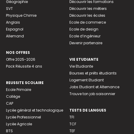
Géographie
Découvrir les formations
SVT
Découvrir les métiers
Physique Chimie
Découvrir les écoles
Anglais
Ecole de commerce
Espagnol
Ecole de design
Allemand
Ecole d’ingénieur
Devenir partenaire
NOS OFFRES
Offre 2025-2026
VIE ETUDIANTE
Pack Réussite 4 ans
Vie Etudiante
Bourses et prêts étudiants
Logement Etudiant
REUSSITE SCOLAIRE
Jobs Etudiant et Alternance
Ecole Primaire
Trouve ton job saisonnier
Collège
CAP
Lycée général et technologique
TESTS DE LANGUES
Lycée Professionnel
TFI
Lycée Agricole
TCF
BTS
TEF