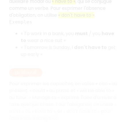
auxiliaire modal ou
« have to »
, qui se conjugue
comme un verbe. Pour exprimer l'absence
d'obligation, on utilise
« don't have to »
.
Exemples
« To work in a bank, you
must
/ you
have
to
wear a nice suit »
« Tomorrow is Sunday, I
don't have to
get
up early »
EN RÉSUMÉ
Pour exprimer les capacités, on utilise « can » au
présent, « could » au passé et « will be able to »
au futur. « Manage to » exprime l'idée d'arriver à
faire quelque chose. Pour l'obligation, on utilise «
must » ou « have to », et « don't have to » pour
l'absence d'obligation.