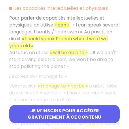
Les capacités intellectuelles et physiques
Pour parler de capacités intellectuelles et
physiques, on utilise
« can »
: « I can speak several
languages fluently / I can swim ». Au passé, on
dirait
« I could speak French when I was two
years old »
.
Au futur, on utilise
« will be able to »
. « If we don't
start driving electric cars, we won't be able to
stop polluting the planet ».
L'expression « manage to »
L'expression
« manage to + verbe »
traduit l'idée
de « arriver à + verbe » : « I have too much work,
I'll never manage to do it all ».
JE M’INSCRIS POUR ACCÉDER
L'expression de l'obligation
GRATUITEMENT À CE CONTENU
Pour parler d'obligation, on utilise
« must »
, qui est