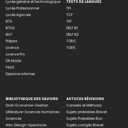
Lycée général et technologique
TESTS DE LANGUES
Lycée Professionnel
TFI
Lycée Agricole
TCF
BTS
TEF
BTSA
DELF B1
BUT
DELF B2
Prépas
TOEIC
Licence
TOEFL
Licence Pro
DN Made
PASS
Diplome infirmier
BIBLIOTHEQUE DES SAVOIRS
ASTUCES RÉVISIONS
Droit-Economie-Gestion
Conseils et Méthodo
Littérature-Sciences Humaines
Sujets probables Brevet
Sciences
Sujets Probables Bac
Arts-Design-Spectacle
Sujets corrigés Brevet