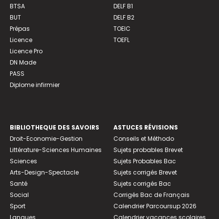
BTSA
DELF B1
BUT
DELF B2
Prépas
TOEIC
Licence
TOEFL
Licence Pro
DN Made
PASS
Diplome infirmier
BIBLIOTHEQUE DES SAVOIRS
ASTUCES RÉVISIONS
Droit-Economie-Gestion
Conseils et Méthodo
Littérature-Sciences Humaines
Sujets probables Brevet
Sciences
Sujets Probables Bac
Arts-Design-Spectacle
Sujets corrigés Brevet
Santé
Sujets corrigés Bac
Social
Corrigés Bac de Français
Sport
Calendrier Parcoursup 2026
Langues
Calendrier vacances scolaires