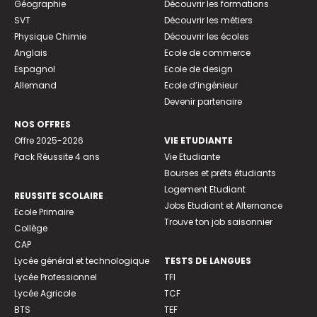
Géographie
Découvrir les formations
SVT
Découvrir les métiers
Physique Chimie
Découvrir les écoles
Anglais
Ecole de commerce
Espagnol
Ecole de design
Allemand
Ecole d’ingénieur
Devenir partenaire
NOS OFFRES
Offre 2025-2026
VIE ETUDIANTE
Pack Réussite 4 ans
Vie Etudiante
Bourses et prêts étudiants
Logement Etudiant
REUSSITE SCOLAIRE
Jobs Etudiant et Alternance
Ecole Primaire
Trouve ton job saisonnier
Collège
CAP
Lycée général et technologique
TESTS DE LANGUES
Lycée Professionnel
TFI
Lycée Agricole
TCF
BTS
TEF