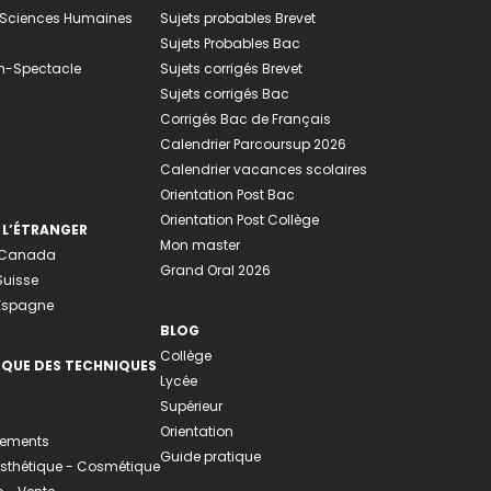
e-Sciences Humaines
Sujets probables Brevet
Sujets Probables Bac
n-Spectacle
Sujets corrigés Brevet
Sujets corrigés Bac
Corrigés Bac de Français
Calendrier Parcoursup 2026
Calendrier vacances scolaires
Orientation Post Bac
Orientation Post Collège
 L’ÉTRANGER
Mon master
u Canada
Grand Oral 2026
Suisse
 Espagne
BLOG
Collège
EQUE DES TECHNIQUES
Lycée
Supérieur
Orientation
tements
Guide pratique
 Esthétique - Cosmétique