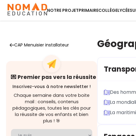
NOTRE PROJET
PRIMAIRE
COLLÈGE
LYCÉE
SU
Géogra
CAP Menuisier installateur
Transpor
💌 Premier pas vers la réussite
Inscrivez-vous à notre newsletter !
Des homm
Chaque semaine dans votre boite
mail : conseils, contenus
La mondial
pédagogiques, toutes les clés pour
La maritim
la réussite de vos enfants et bien
plus ! 🎯