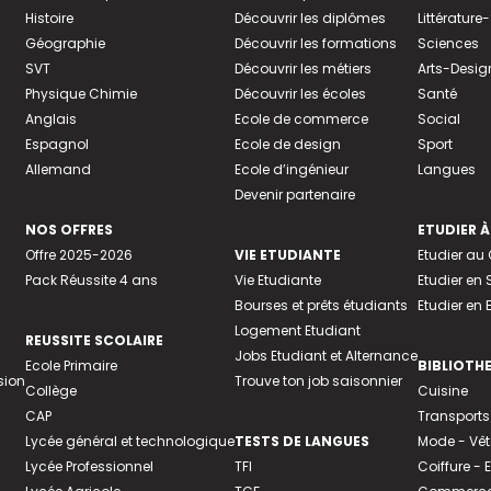
Histoire
Découvrir les diplômes
Littératur
Géographie
Découvrir les formations
Sciences
SVT
Découvrir les métiers
Arts-Desig
Physique Chimie
Découvrir les écoles
Santé
Anglais
Ecole de commerce
Social
Espagnol
Ecole de design
Sport
Allemand
Ecole d’ingénieur
Langues
Devenir partenaire
NOS OFFRES
ETUDIER À
Offre 2025-2026
VIE ETUDIANTE
Etudier a
Pack Réussite 4 ans
Vie Etudiante
Etudier en 
Bourses et prêts étudiants
Etudier en
Logement Etudiant
REUSSITE SCOLAIRE
Jobs Etudiant et Alternance
Ecole Primaire
BIBLIOTH
sion
Trouve ton job saisonnier
Collège
Cuisine
CAP
Transports
Lycée général et technologique
TESTS DE LANGUES
Mode - Vê
Lycée Professionnel
TFI
Coiffure -