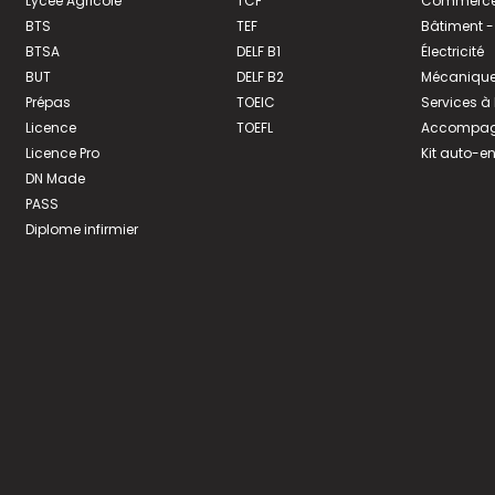
Lycée Agricole
TCF
Commerce 
BTS
TEF
Bâtiment -
BTSA
DELF B1
Électricité
BUT
DELF B2
Mécanique
Prépas
TOEIC
Services à
Licence
TOEFL
Accompagn
Licence Pro
Kit auto-e
DN Made
PASS
Diplome infirmier