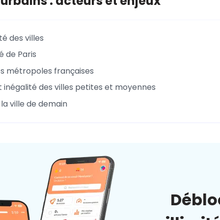
urbains : acteurs et enjeux
té des villes
é de Paris
es métropoles françaises
t inégalité des villes petites et moyennes
a ville de demain
Déblo