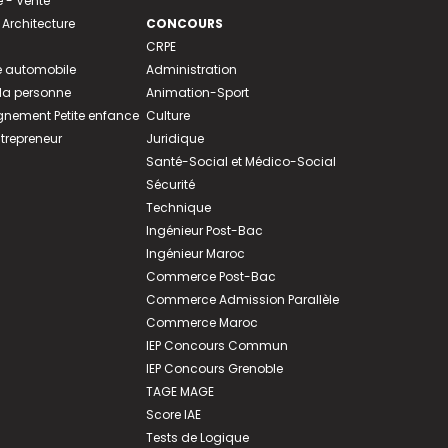
- Vente
 Architecture
CONCOURS
CRPE
 automobile
Administration
 la personne
Animation-Sport
ement Petite enfance
Culture
ntrepreneur
Juridique
Santé-Social et Médico-Social
Sécurité
Technique
Ingénieur Post-Bac
Ingénieur Maroc
Commerce Post-Bac
Commerce Admission Parallèle
Commerce Maroc
IEP Concours Commun
IEP Concours Grenoble
TAGE MAGE
Score IAE
Tests de Logique