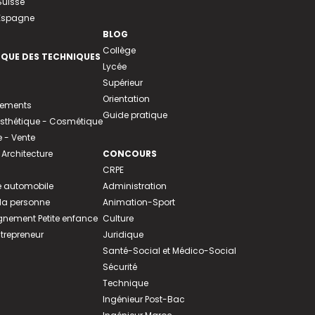
Suisse
 Espagne
BLOG
Collège
EQUE DES TECHNIQUES
Lycée
Supérieur
Orientation
tements
Guide pratique
 Esthétique - Cosmétique
- Vente
 Architecture
CONCOURS
CRPE
 automobile
Administration
 la personne
Animation-Sport
ement Petite enfance
Culture
ntrepreneur
Juridique
Santé-Social et Médico-Social
Sécurité
Technique
Ingénieur Post-Bac