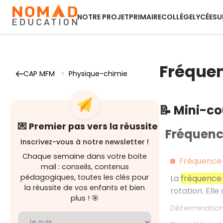
NOTRE PROJET
PRIMAIRE
COLLÈGE
LYCÉE
SU
Fréquen
CAP MFM
>
Physique-chimie
📝 Mini-c
💌 Premier pas vers la réussite
Fréquenc
Inscrivez-vous à notre newsletter !
Chaque semaine dans votre boite
Fréquence 
mail : conseils, contenus
pédagogiques, toutes les clés pour
La
fréquence 
la réussite de vos enfants et bien
rotation. Ell
plus ! 🎯
Détermination