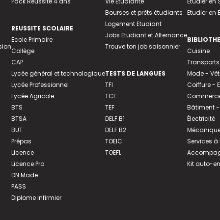
Pack Réussite 4 ans
Vie Etudiante
Etudier en 
Bourses et prêts étudiants
Etudier en
Logement Etudiant
REUSSITE SCOLAIRE
Jobs Etudiant et Alternance
Ecole Primaire
BIBLIOTH
sion
Trouve ton job saisonnier
Collège
Cuisine
CAP
Transports
Lycée général et technologique
TESTS DE LANGUES
Mode - Vê
Lycée Professionnel
TFI
Coiffure -
Lycée Agricole
TCF
Commerce 
BTS
TEF
Bâtiment -
BTSA
DELF B1
Électricité
BUT
DELF B2
Mécanique
Prépas
TOEIC
Services à
Licence
TOEFL
Accompagn
Licence Pro
Kit auto-e
DN Made
PASS
Diplome infirmier