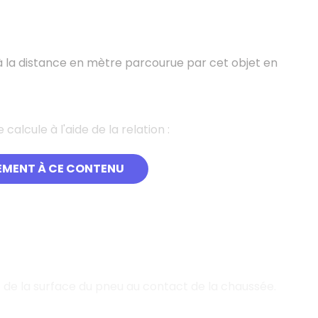
à la distance en mètre parcourue par cet objet en
calcule à l'aide de la relation :
EMENT À CE CONTENU
 de la surface du pneu au contact de la chaussée.