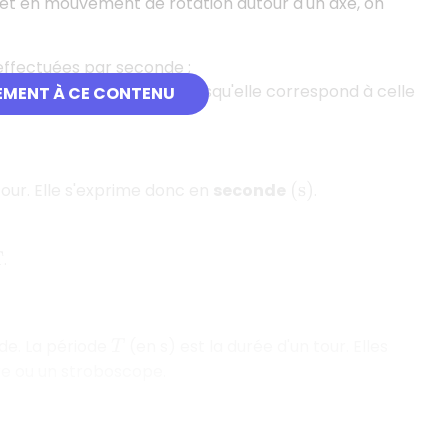
et en mouvement de rotation autour d'un axe, on
effectuées par seconde ;
uence peut être réglée : lorsqu'elle correspond à celle
EMENT À CE CONTENU
our. Elle s'exprime donc en
seconde
.
(
s
)
.
de. La période
(en s) est la durée d'un tour. Elles
T
e ou un stroboscope.