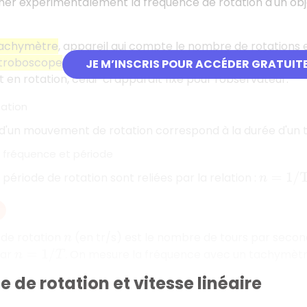
ner expérimentalement la fréquence de rotation d'un obj
achymètre
, appareil qui compte le nombre de rotations 
troboscope
, qui envoie des flashes lumineux dont la fréq
JE M’INSCRIS POUR ACCÉDER GRATUIT
et en rotation, celui-ci apparaît fixe pour l'observateur.
tation
d'un mouvement de rotation correspond à la durée d'un t
e fréquence et période
période de rotation sont reliées par la relation :
n
=
1
/
T
 de rotation
(en tr/s) est le nombre de tours par secon
n
par
. On mesure la fréquence avec un tachymètr
n
=
1
/
T
 de rotation et vitesse linéaire