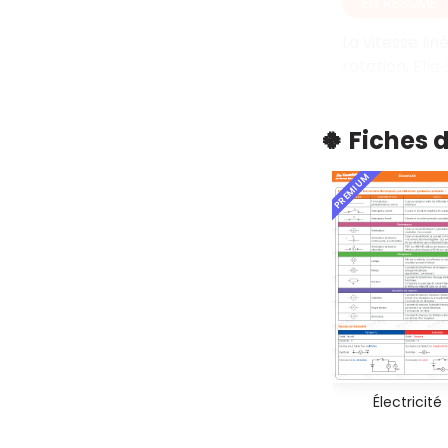
EN RÉSUMÉ
La vitesse lin
rotation. Elle
🍀 Fiches 
PREMIUM
Électricité