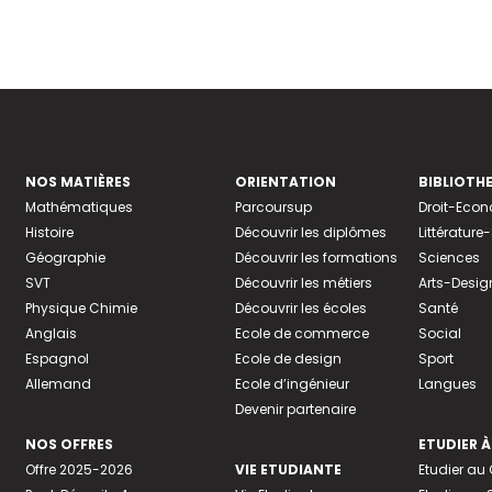
NOS MATIÈRES
ORIENTATION
BIBLIOTH
Mathématiques
Parcoursup
Droit-Eco
Histoire
Découvrir les diplômes
Littératur
Géographie
Découvrir les formations
Sciences
SVT
Découvrir les métiers
Arts-Desig
Physique Chimie
Découvrir les écoles
Santé
Anglais
Ecole de commerce
Social
Espagnol
Ecole de design
Sport
Allemand
Ecole d’ingénieur
Langues
Devenir partenaire
NOS OFFRES
ETUDIER À
Offre 2025-2026
VIE ETUDIANTE
Etudier a