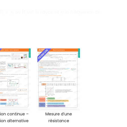
où
est le rayon et
la fréquence de
R
n
PREMIUM
ion continue –
Mesure d’une
ion alternative
résistance