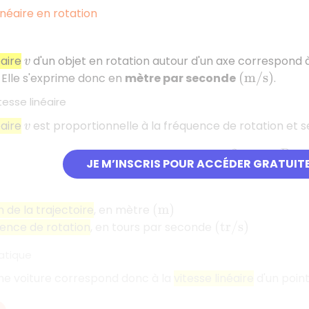
linéaire en rotation
éaire
d'un objet en rotation autour d'un axe correspond 
v
 Elle s'exprime donc en
mètre par seconde
.
(
m
/
s
)
tesse linéaire
éaire
est proportionnelle à la fréquence de rotation et se 
v
v
=
2
×
π
×
R
×
n
JE M’INSCRIS POUR ACCÉDER GRATUIT
 de la trajectoire
, en mètre
(
m
)
ence de rotation
, en tours par seconde
(
t
r
/
s
)
atique
une voiture correspond donc à la
vitesse linéaire
d'un point