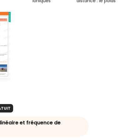
ioniques
distance : le poids
ATUIT
linéaire et fréquence de