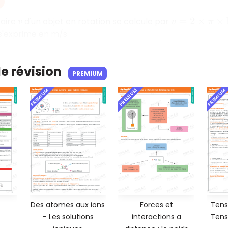
éaire
d'un objet en rotation se calcule par
v
v
=
2
×
π
×
R
×
n
 s'exprime en m/s.
de révision
PREMIUM
PREMIUM
PREMIUM
PREMIUM
Des atomes aux ions
Forces et
Tens
– Les solutions
interactions a
Tens