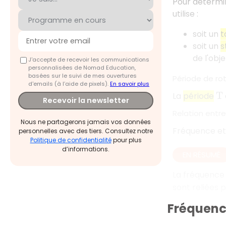
Pour détermi
utilise :
soit un
t
soit un
s
de l'obj
J'accepte de recevoir les communications
personnalisées de Nomad Education,
basées sur le suivi de mes ouvertures
Période de ro
d'emails (à l’aide de pixels).
En savoir plus
La
période
T
Recevoir la newsletter
Relation entr
Nous ne partagerons jamais vos données
Fréquence et 
personnelles avec des tiers. Consultez notre
Politique de confidentialité
pour plus
d’informations.
EN RÉSUMÉ
La fréquence
sont reliées 
Fréquence