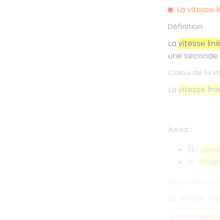
La vitesse 
Définition
La
vitesse lin
une seconde.
Calcul de la vi
La
vitesse lin
Avec :
:
rayon
R
:
fréqu
n
Application pr
La vitesse d'