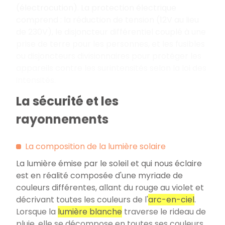
(électrocution). La protection électrique
comprend : la réduction de tension (12V au lieu
de 230V), le disjoncteur différentiel couplé à une
prise de terre pour les personnes, et les fusibles
ou disjoncteurs divisionnaires pour protéger les
appareils contre les surintensités selon la loi des
intensités.
La sécurité et les
rayonnements
La composition de la lumière solaire
La lumière émise par le soleil et qui nous éclaire
est en réalité composée d'une myriade de
couleurs différentes, allant du rouge au violet et
décrivant toutes les couleurs de l'
arc-en-ciel
.
Lorsque la
lumière blanche
traverse le rideau de
pluie, elle se décompose en toutes ses couleurs.