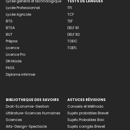
Lycée général et technologique
TESTS DE LANGUES
Lycée Professionnel
TFI
Lycée Agricole
TCF
BTS
TEF
BTSA
DELF B1
BUT
DELF B2
Prépas
TOEIC
Licence
TOEFL
Licence Pro
DN Made
PASS
Diplome infirmier
BIBLIOTHEQUE DES SAVOIRS
ASTUCES RÉVISIONS
Droit-Economie-Gestion
Conseils et Méthodo
Littérature-Sciences Humaines
Sujets probables Brevet
Sciences
Sujets Probables Bac
Arts-Design-Spectacle
Sujets corrigés Brevet