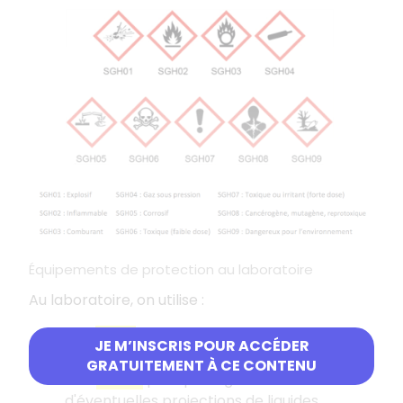
Équipements de protection au laboratoire
Au laboratoire, on utilise :
Des
gants
pour se protéger des produits
JE M’INSCRIS POUR ACCÉDER
corrosifs ou irritants
GRATUITEMENT À CE CONTENU
Une
blouse
pour protéger les vêtements
d'éventuelles projections de liquides