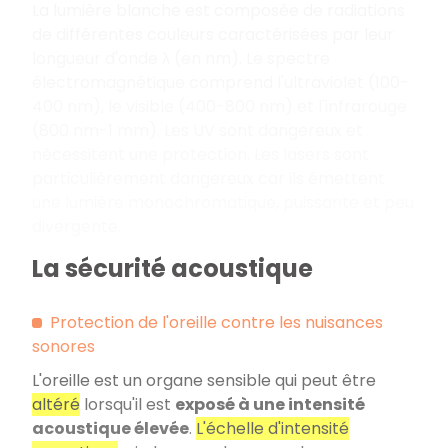
La lumière blanche est composée de radiations
de différentes couleurs caractérisées par leur
longueur d'onde λ (en nm). Le spectre
électromagnétique comprend l'ultraviolet (100-
400 nm), le visible (400-800 nm) et l'infrarouge
(800 nm-1 mm). Les UV sont dangereux et
nécessitent une protection. Les lasers sont
particulièrement dangereux car ils émettent
une lumière monochromatique, puissante et peu
divergente.
La sécurité acoustique
Protection de l'oreille contre les nuisances
sonores
L'oreille est un organe sensible qui peut être
altéré
lorsqu'il est
exposé à une intensité
acoustique élevée
.
L'échelle d'intensité