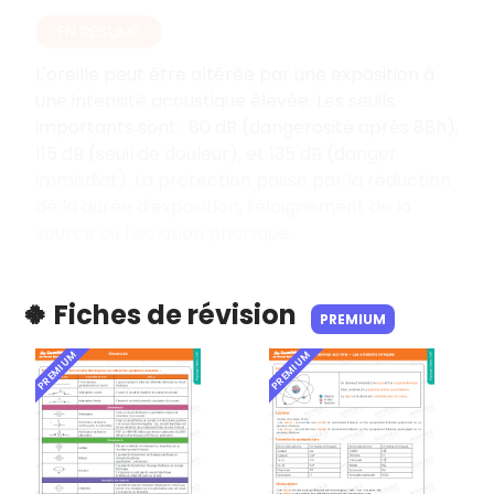
EN RÉSUMÉ
L'oreille peut être altérée par une exposition à
une intensité acoustique élevée. Les seuils
importants sont : 80 dB (dangerosité après 88h),
115 dB (seuil de douleur), et 135 dB (danger
immédiat). La protection passe par la réduction
de la durée d'exposition, l'éloignement de la
source ou l'isolation phonique.
🍀 Fiches de révision
PREMIUM
PREMIUM
PREMIUM