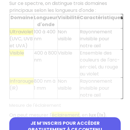
Sur ce spectre, on distingue trois domaines
principaux selon les longueurs d'onde :
Domaine
Longueur
Visibilité
Caractéristiques
d'onde
Ultraviolet
100 à 400
Non
Rayonnement
(UVC, UVB
nm
visible
invisible pour
et UVA)
notre œil
Visible
400 à 800
Visible
Ensemble des
nm
couleurs de l'arc-
en-ciel, du rouge
au violet
Infrarouge
800 nm à
Non
Rayonnement
(IR)
1 mm
visible
invisible pour
notre œil
Mesure de l'éclairement
On peut mesurer l'
éclairement
, en
lux (lx)
,
c'est-à-dire la quantité de rayonnement, à l'aide
JE M’INSCRIS POUR ACCÉDER
d'un
luxmètre
.
GRATUITEMENT À CE CONTENU