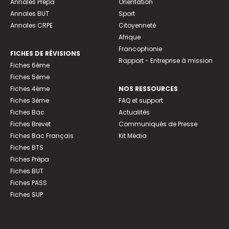
Annales Prépa
Orientation
Annales BUT
Sport
Annales CRPE
Citoyenneté
Afrique
Francophonie
FICHES DE RÉVISIONS
Rapport - Entreprise à mission
Fiches 6ème
Fiches 5ème
Fiches 4ème
NOS RESSOURCES
Fiches 3ème
FAQ et support
Fiches Bac
Actualités
Fiches Brevet
Communiqués de Presse
Fiches Bac Français
Kit Média
Fiches BTS
Fiches Prépa
Fiches BUT
Fiches PASS
Fiches SUP