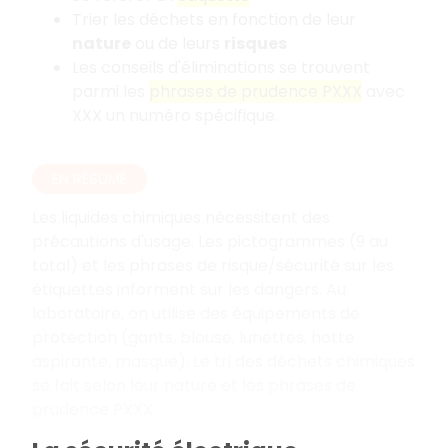
Trier les déchets en fonction de leur
nature
ou de leurs
risques
Les conseils d'éliminations se trouvent
parmi les
phrases de prudence PXXX
avec
XXX un numéro spécifique.
EN RÉSUMÉ
Les liquides chimiques nécessitent des
précautions d'usage. Les pictogrammes (9 au
total) et les phrases de risque/sécurité sur les
étiquettes informent sur les dangers. Au
laboratoire, on utilise des équipements de
protection (gants, blouse, lunettes, hotte
aspirante, masque). Le tri des déchets chimiques
se fait selon leur nature et les phrases de
prudence PXXX.