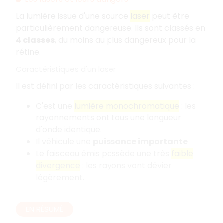
La lumière issue d'une source
laser
peut être
particulièrement dangereuse. Ils sont classés en
4 classes
, du moins au plus dangereux pour la
rétine.
Caractéristiques d'un laser
Il est défini par les caractéristiques suivantes :
C'est une
lumière monochromatique
: les
rayonnements ont tous une longueur
d'onde identique.
Il véhicule une
puissance importante
Le faisceau émis possède une très
faible
divergence
: les rayons vont dévier
légèrement.
EN RÉSUMÉ