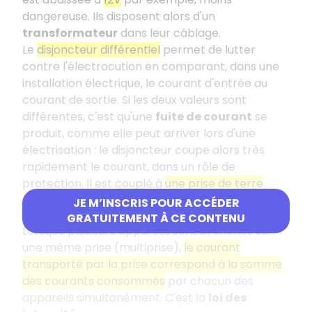
dangereuse. Ils disposent alors d'un
transformateur
dans leur câblage.
Le
disjoncteur différentiel
permet de lutter
contre l'électrocution en comparant, dans une
installation électrique, le courant d'entrée au
courant de sortie. Si les deux valeurs sont
différentes, c'est qu'une
fuite de courant
se
produit, comme elle peut arriver lors d'une
électrisation : le disjoncteur coupe alors très
rapidement le courant, dans un rôle de
protection. Il est couplé à
une prise de terre
.
JE M’INSCRIS POUR ACCÉDER
Protection des appareils
GRATUITEMENT À CE CONTENU
Lorsque plusieurs appareils sont branchés sur
une même prise (multiprise),
le courant
transporté par la prise correspond à la somme
des courants consommés
par chacun des
appareils simultanément. C'est la
loi des