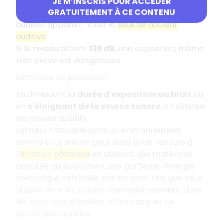
il faut diminuer la durée d'exposition.
JE M’INSCRIS POUR ACCÉDER
GRATUITEMENT À CE CONTENU
Lorsque le niveau de
115 dB
est atteint, une
douleur apparaît : c'est le
seuil de douleur
auditive
.
Si le niveau atteint
135 dB
, une exposition, même
très brève est dangereuse.
Méthodes de protection
En diminuant la
durée d'exposition au bruit
ou
en
s'éloignant de la source sonore
, on diminue
les risques auditifs.
Lorsqu'on travaille dans un environnement
sonore bruyant, on peut aussi avoir recours à
l'
isolation phonique
en utilisant des matériaux
adaptés qui absorbent une partie de l'énergie
mécanique véhiculée par les sons, tels que ceux
utilisés dans les studios d'enregistrements, dans
les bouchons d'oreilles ou les casques de
protection auditive.