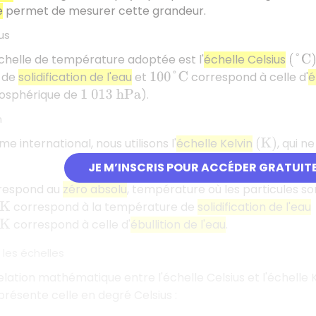
e
permet de mesurer cette grandeur.
us
échelle de température adoptée est l'
échelle Celsius
(
°
C
)
 de
solidification de l'eau
et
correspond à celle d'
é
100
°
C
osphérique de
).
1
013
h
P
a
n
e international, nous utilisons l'
échelle Kelvin
, qui n
(
K
)
JE M’INSCRIS POUR ACCÉDER GRATUIT
respond au
zéro absolu
, température où les particules so
correspond à la température de
solidification de l'eau
correspond à celle d'
ébullition de l'eau
.
 les échelles
relation mathématique entre l'échelle Celsius et l'échelle 
résente celle en degré Celsius :