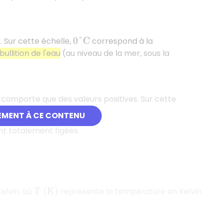
. Sur cette échelle,
correspond à la
0
°
C
bullition de l'eau
(au niveau de la mer, sous la
e comporte que des valeurs positives. Sur cette
EMENT À CE CONTENU
nt totalement figées.
Kelvin, où
représente la température en Kelvin
T
(
K
)