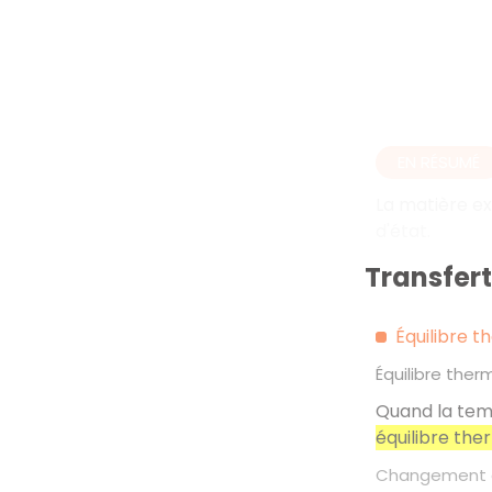
EN RÉSUMÉ
La matière ex
d'état.
Transfer
Équilibre 
Équilibre ther
Quand la temp
équilibre the
Changement d'