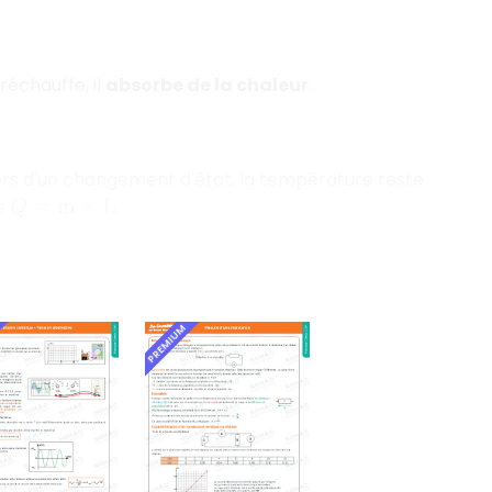
réchauffe, il
absorbe de la chaleur
.
Lors d'un changement d'état, la température reste
le
.
Q
=
m
×
L
PREMIUM