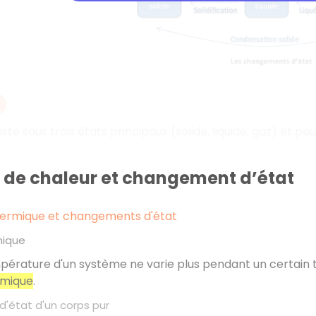
iste sous trois états principaux (solide, liquide, gaz) et 
t de chaleur et changement d’état
thermique et changements d'état
mique
érature d'un système ne varie plus pendant un certain t
rmique
.
état d'un corps pur