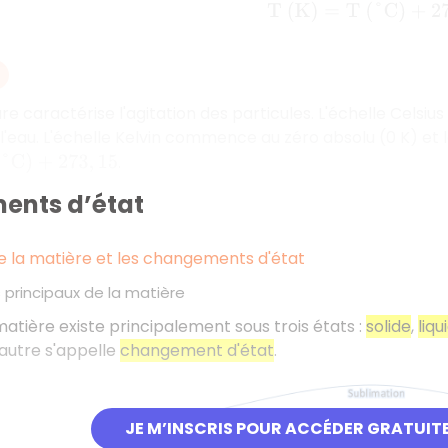
T
(
K
)
=
T
(
°
C
)
+
273
,
 caractérise l'agitation des particules. L'échelle Celsius u
e l'eau. L'échelle Kelvin commence au zéro absolu (0 K) et 
.
+
273
,
15
nts d’état
e la matière et les changements d'état
s principaux de la matière
 matière existe principalement sous trois états :
solide
,
liqu
autre s'appelle
changement d'état
.
JE M’INSCRIS POUR ACCÉDER GRATUIT