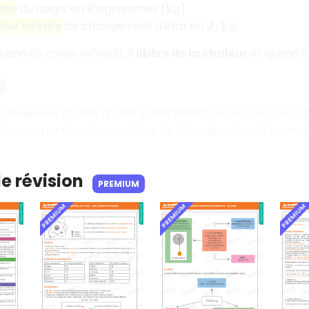
sse
du corps en kilogrammes
(
k
g
)
leur latente
de changement d'état en
.
J
/
k
g
and un corps refroidit, il
libère de la chaleur
et quand il 
hermique est atteint quand la température ne varie plus. 
s le corps absorbe ou libère de l'énergie selon la formu
de révision
PREMIUM
PREMIUM
PREMIUM
PREMIUM