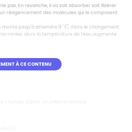
ie pas. En revanche, il va soit absorber soit libérer
qu'un réagencement des molécules qui le composent.
e monte jusqu'à atteindre
. Alors le changement
0
°
C
 terminée, alors la température de l'eau augmente
deux phénomènes :
EMENT À CE CONTENU
e changer d'état, on utilise la formule :
oule
,
(
J
)