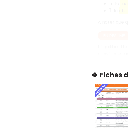
la
ma
m
la
cha
L
A noter que qu
EN RÉSUMÉ
L'équilibre t
constante mai
🍀 Fiches 
PREMIUM