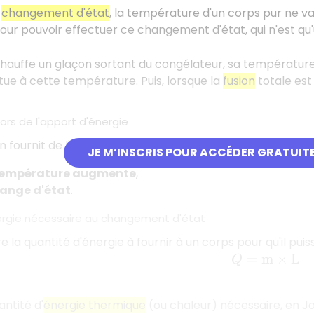
n
changement d'état
, la température d'un corps pur ne var
pour pouvoir effectuer ce changement d'état, qui n'est 
chauffe un glaçon sortant du congélateur, sa températur
ctue à cette température. Puis, lorsque la
fusion
totale est
rs de l'apport d'énergie
on fournit de l'énergie à un système, il peut se produire 
JE M’INSCRIS POUR ACCÉDER GRATUIT
empérature augmente
,
ange d'état
.
nergie nécessaire au changement d'état
 la quantité d'énergie à fournir à un corps pour qu'il puiss
Q
=
m
×
L
antité d'
énergie thermique
(ou chaleur) nécessaire, en J