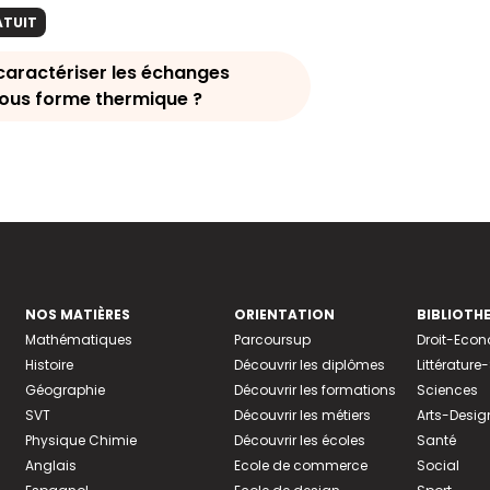
ATUIT
ractériser les échanges
sous forme thermique ?
NOS MATIÈRES
ORIENTATION
BIBLIOTH
Mathématiques
Parcoursup
Droit-Eco
Histoire
Découvrir les diplômes
Littératur
Géographie
Découvrir les formations
Sciences
SVT
Découvrir les métiers
Arts-Desig
Physique Chimie
Découvrir les écoles
Santé
Anglais
Ecole de commerce
Social