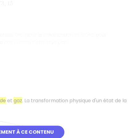
15
tilise 0°C pour la solidification et 100°C pour
la conversion s'effectue par :
ide
et
gaz
. La transformation physique d'un état de la
EMENT À CE CONTENU