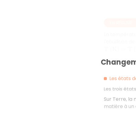
EN RÉSUMÉ
La température
l'ébullition d
T
(
K
)
=
T
(
°
C
)
Changeme
Les états d
Les trois état
Sur Terre, la
matière à un 