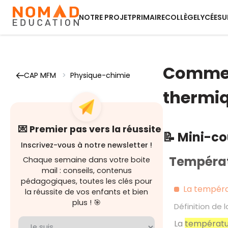
NOTRE PROJET
PRIMAIRE
COLLÈGE
LYCÉE
SU
Comment
CAP MFM
>
Physique-chimie
thermiq
💌 Premier pas vers la réussite
📝 Mini-c
Inscrivez-vous à notre newsletter !
Températ
Chaque semaine dans votre boite
mail : conseils, contenus
pédagogiques, toutes les clés pour
La tempéra
la réussite de vos enfants et bien
plus ! 🎯
Définition de
La
températu