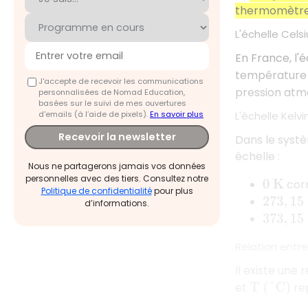
thermomètr
L'échelle Celsi
En France, l'
température
J'accepte de recevoir les communications
pression atm
personnalisées de Nomad Education,
basées sur le suivi de mes ouvertures
d'emails (à l’aide de pixels).
En savoir plus
L'échelle Kelvi
Recevoir la newsletter
Dans le systèm
échelle :
Nous ne partagerons jamais vos données
personnelles avec des tiers. Consultez notre
cor
0
K
Politique de confidentialité
pour plus
273
,
15
K
d’informations.
373
,
15
K
Relation entre
Il existe une 
et
rep
T
(
°
C
)