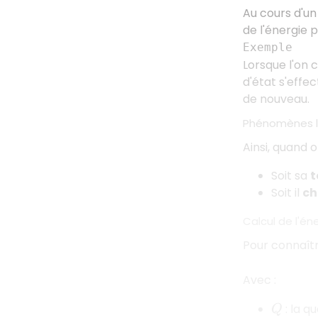
Au cours d'u
de l'énergie 
Exemple
Lorsque l'on 
d'état s'effe
de nouveau.
Phénomènes lo
Ainsi, quand 
Soit sa
t
Soit il
ch
Calcul de l'é
Pour connaître
Avec :
: la qu
Q