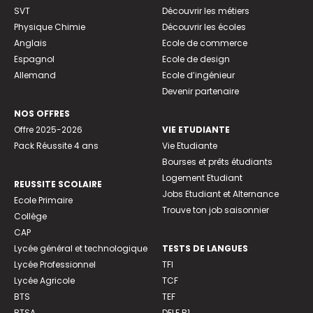
SVT
Découvrir les métiers
Physique Chimie
Découvrir les écoles
Anglais
Ecole de commerce
Espagnol
Ecole de design
Allemand
Ecole d’ingénieur
Devenir partenaire
NOS OFFRES
Offre 2025-2026
VIE ETUDIANTE
Pack Réussite 4 ans
Vie Etudiante
Bourses et prêts étudiants
Logement Etudiant
REUSSITE SCOLAIRE
Jobs Etudiant et Alternance
Ecole Primaire
Trouve ton job saisonnier
Collège
CAP
Lycée général et technologique
TESTS DE LANGUES
Lycée Professionnel
TFI
Lycée Agricole
TCF
BTS
TEF
BTSA
DELF B1