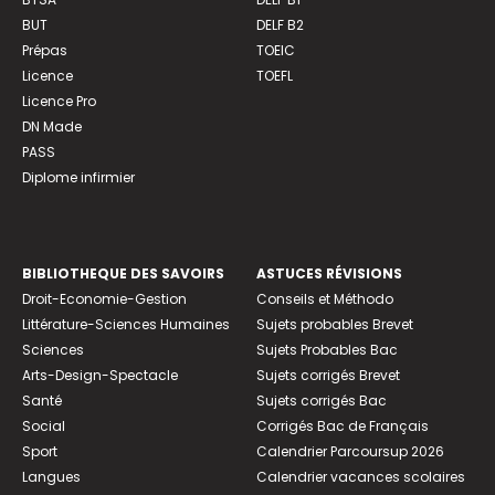
BUT
DELF B2
Prépas
TOEIC
Licence
TOEFL
Licence Pro
DN Made
PASS
Diplome infirmier
BIBLIOTHEQUE DES SAVOIRS
ASTUCES RÉVISIONS
Droit-Economie-Gestion
Conseils et Méthodo
Littérature-Sciences Humaines
Sujets probables Brevet
Sciences
Sujets Probables Bac
Arts-Design-Spectacle
Sujets corrigés Brevet
Santé
Sujets corrigés Bac
Social
Corrigés Bac de Français
Sport
Calendrier Parcoursup 2026
Langues
Calendrier vacances scolaires