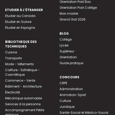
Orientation Post Bac
Orientation Post Collège
ETUDIER À L’ÉTRANGER
Mon master
Etudier au Canada
Grand Oral 2026
Etudier en Suisse
Etudier en Espagne
BLOG
Collège
BIBLIOTHEQUE DES
Lycée
TECHNIQUES
Supérieur
Cuisine
Orientation
Transports
Guide pratique
Mode - Vêtements
Coiffure - Esthétique -
Cosmétique
CONCOURS
Commerce - Vente
CRPE
Bâtiment - Architecture
Administration
Électricité
Animation-Sport
Mécanique automobile
Culture
Services à la personne
Juridique
Accompagnement Petite
Santé-Social et Médico-Social
enfance