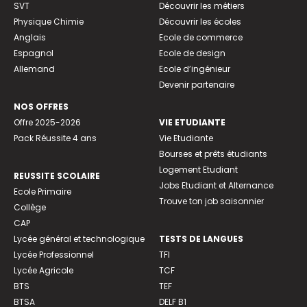
SVT
Découvrir les métiers
Physique Chimie
Découvrir les écoles
Anglais
Ecole de commerce
Espagnol
Ecole de design
Allemand
Ecole d’ingénieur
Devenir partenaire
NOS OFFRES
Offre 2025-2026
VIE ETUDIANTE
Pack Réussite 4 ans
Vie Etudiante
Bourses et prêts étudiants
Logement Etudiant
REUSSITE SCOLAIRE
Jobs Etudiant et Alternance
Ecole Primaire
Trouve ton job saisonnier
Collège
CAP
Lycée général et technologique
TESTS DE LANGUES
Lycée Professionnel
TFI
Lycée Agricole
TCF
BTS
TEF
BTSA
DELF B1