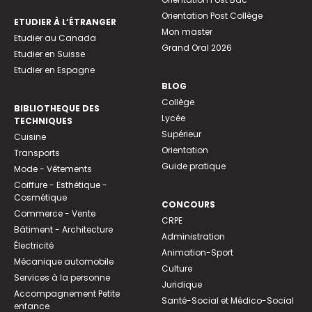
Orientation Post Collège
ETUDIER À L’ÉTRANGER
Mon master
Etudier au Canada
Grand Oral 2026
Etudier en Suisse
Etudier en Espagne
BLOG
Collège
BIBLIOTHEQUE DES
Lycée
TECHNIQUES
Supérieur
Cuisine
Orientation
Transports
Guide pratique
Mode - Vêtements
Coiffure - Esthétique -
Cosmétique
CONCOURS
Commerce - Vente
CRPE
Bâtiment - Architecture
Administration
Électricité
Animation-Sport
Mécanique automobile
Culture
Services à la personne
Juridique
Accompagnement Petite
Santé-Social et Médico-Social
enfance