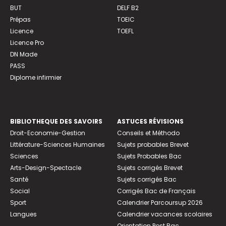
BUT
DELF B2
Prépas
TOEIC
Licence
TOEFL
Licence Pro
DN Made
PASS
Diplome infirmier
BIBLIOTHEQUE DES SAVOIRS
ASTUCES RÉVISIONS
Droit-Economie-Gestion
Conseils et Méthodo
Littérature-Sciences Humaines
Sujets probables Brevet
Sciences
Sujets Probables Bac
Arts-Design-Spectacle
Sujets corrigés Brevet
Santé
Sujets corrigés Bac
Social
Corrigés Bac de Français
Sport
Calendrier Parcoursup 2026
Langues
Calendrier vacances scolaires
Orientation Post Bac