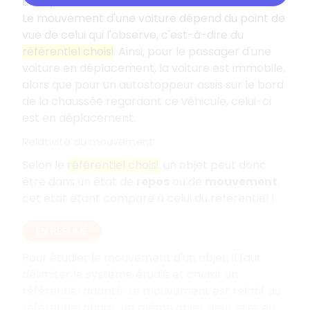
Exemple
Le mouvement d'une voiture dépend du point de
vue de celui qui l'observe, c'est-à-dire du
référentiel choisi
. Ainsi, pour le passager d'une
voiture en déplacement, la voiture est immobile,
alors que pour un autostoppeur assis sur le bord
de la chaussée regardant ce véhicule, celui-ci
est en déplacement.
Relativité du mouvement
Selon le
référentiel choisi
, un objet peut donc
être dans un état de
repos
ou de
mouvement
,
cet état étant comparé à celui du référentiel !
EN RÉSUMÉ
Pour étudier le mouvement d'un objet, il faut
délimiter le système étudié et choisir un
référentiel adapté. Le mouvement est relatif au
référentiel choisi : un même objet peut être en