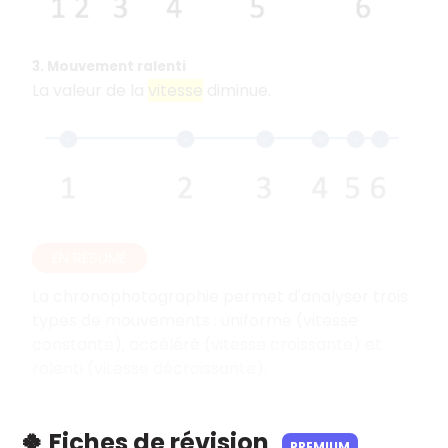
3. Mouvement ralenti
La valeur de la
vitesse
diminue.
EN RÉSUMÉ
La chronophotographie permet d'analyser trois
types de mouvements : uniforme (vitesse
constante), accéléré (vitesse croissante) et
ralenti (vitesse décroissante).
🍀 Fiches de révision
PREMIUM