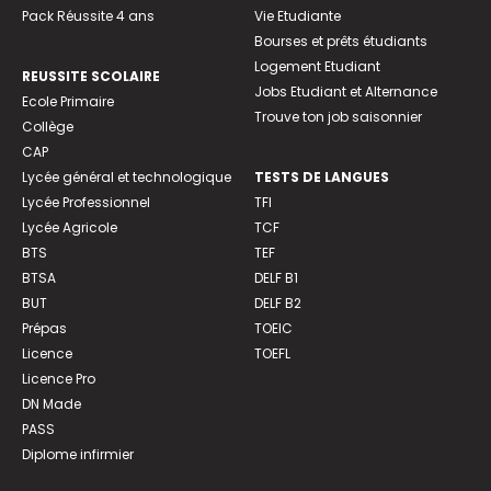
Pack Réussite 4 ans
Vie Etudiante
Bourses et prêts étudiants
Logement Etudiant
REUSSITE SCOLAIRE
Jobs Etudiant et Alternance
Ecole Primaire
Trouve ton job saisonnier
Collège
CAP
Lycée général et technologique
TESTS DE LANGUES
Lycée Professionnel
TFI
Lycée Agricole
TCF
BTS
TEF
BTSA
DELF B1
BUT
DELF B2
Prépas
TOEIC
Licence
TOEFL
Licence Pro
DN Made
PASS
Diplome infirmier