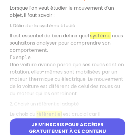
Lorsque l'on veut étudier le mouvement d'un
objet, il faut savoir :
1. Délimiter le système étudié
Il est essentiel de bien définir quel
système
nous
souhaitons analyser pour comprendre son
comportement.
Exemple
Une voiture avance parce que ses roues sont en
rotation, elles-mêmes sont mobilisées par un
moteur thermique ou électrique. Le mouvement
de la voiture est différent de celui des roues ou
du moteur qui les entraînent.
2. Choisir un référentiel adapté
Le choix du
référentiel
est crucial car il
détermine notre perception du mouvement de
JE M’INSCRIS POUR ACCÉDER
l'objet étudié.
GRATUITEMENT À CE CONTENU