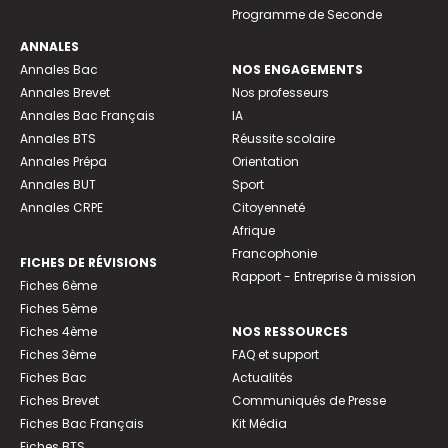
Programme de Seconde
ANNALES
Annales Bac
NOS ENGAGEMENTS
Annales Brevet
Nos professeurs
Annales Bac Français
IA
Annales BTS
Réussite scolaire
Annales Prépa
Orientation
Annales BUT
Sport
Annales CRPE
Citoyenneté
Afrique
Francophonie
FICHES DE RÉVISIONS
Rapport - Entreprise à mission
Fiches 6ème
Fiches 5ème
Fiches 4ème
NOS RESSOURCES
Fiches 3ème
FAQ et support
Fiches Bac
Actualités
Fiches Brevet
Communiqués de Presse
Fiches Bac Français
Kit Média
Fiches BTS