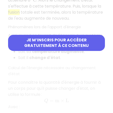
atteindre
. Alors le changement d'état
0
°
C
s'effectue à cette température. Puis, lorsque la
fusion
totale est terminée, alors la température
de l'eau augmente de nouveau.
Phénomènes lors de l'apport d'énergie
Ainsi, quand on fournit de l'énergie à un système,
JE M’INSCRIS POUR ACCÉDER
il peut se produire deux phénomènes :
GRATUITEMENT À CE CONTENU
Soit sa
température augmente
,
Soit il
change d'état
.
Calcul de l'énergie nécessaire au changement
d'état
Pour connaître la quantité d'énergie à fournir à
un corps pour qu'il puisse changer d'état, on
utilise la formule :
Q
=
m
×
L
Avec :