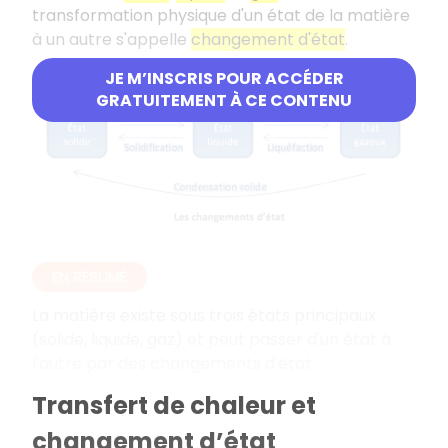
transformation physique d'un état de la matière
à un autre s'appelle
changement d'état
.
JE M’INSCRIS POUR ACCÉDER
GRATUITEMENT À CE CONTENU
EN RÉSUMÉ
La matière existe sous trois états principaux
(solide, liquide, gaz) et peut passer d'un état à
l'autre par des changements d'état.
Transfert de chaleur et
changement d’état