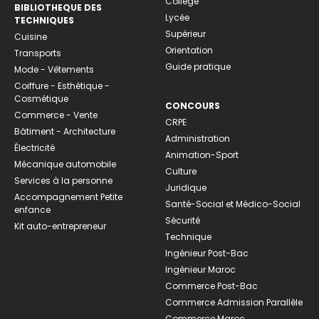
Collège
BIBLIOTHEQUE DES
Lycée
TECHNIQUES
Supérieur
Cuisine
Orientation
Transports
Guide pratique
Mode - Vêtements
Coiffure - Esthétique -
Cosmétique
CONCOURS
Commerce - Vente
CRPE
Bâtiment - Architecture
Administration
Électricité
Animation-Sport
Mécanique automobile
Culture
Services à la personne
Juridique
Accompagnement Petite
Santé-Social et Médico-Social
enfance
Sécurité
Kit auto-entrepreneur
Technique
Ingénieur Post-Bac
Ingénieur Maroc
Commerce Post-Bac
Commerce Admission Parallèle
Commerce Maroc