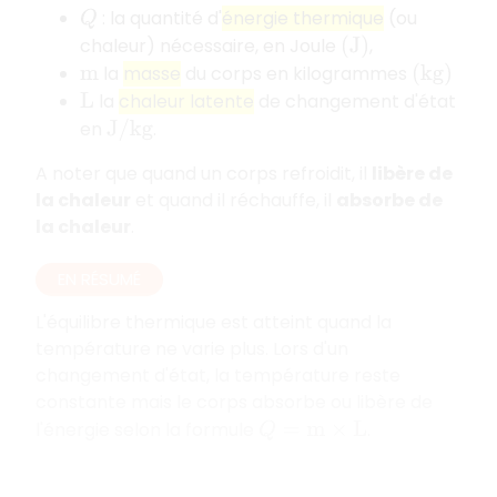
: la quantité d'
énergie thermique
(ou
Q
chaleur) nécessaire, en Joule
,
(
J
)
la
masse
du corps en kilogrammes
m
(
k
g
)
la
chaleur latente
de changement d'état
L
en
.
J
/
k
g
A noter que quand un corps refroidit, il
libère de
la chaleur
et quand il réchauffe, il
absorbe de
la chaleur
.
EN RÉSUMÉ
L'équilibre thermique est atteint quand la
température ne varie plus. Lors d'un
changement d'état, la température reste
constante mais le corps absorbe ou libère de
l'énergie selon la formule
.
Q
=
m
×
L