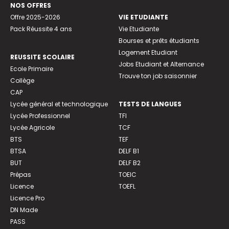
NOS OFFRES
Offre 2025-2026
VIE ETUDIANTE
Pack Réussite 4 ans
Vie Etudiante
Bourses et prêts étudiants
Logement Etudiant
REUSSITE SCOLAIRE
Jobs Etudiant et Alternance
Ecole Primaire
Trouve ton job saisonnier
Collège
CAP
Lycée général et technologique
TESTS DE LANGUES
Lycée Professionnel
TFI
Lycée Agricole
TCF
BTS
TEF
BTSA
DELF B1
BUT
DELF B2
Prépas
TOEIC
Licence
TOEFL
Licence Pro
DN Made
PASS