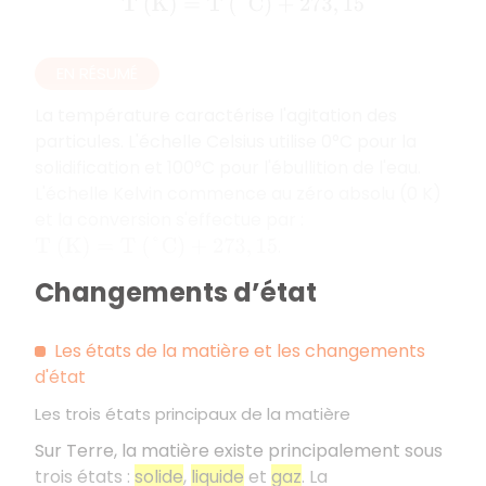
T
(
K
)
=
T
(
°
C
)
+
273
,
15
EN RÉSUMÉ
La température caractérise l'agitation des
particules. L'échelle Celsius utilise 0°C pour la
solidification et 100°C pour l'ébullition de l'eau.
L'échelle Kelvin commence au zéro absolu (0 K)
et la conversion s'effectue par :
.
T
(
K
)
=
T
(
°
C
)
+
273
,
15
Changements d’état
Les états de la matière et les changements
d'état
Les trois états principaux de la matière
Sur Terre, la matière existe principalement sous
trois états :
solide
,
liquide
et
gaz
. La