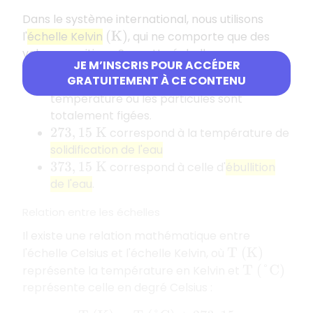
Dans le système international, nous utilisons
l'
échelle Kelvin
, qui ne comporte que des
(
K
)
valeurs positives. Sur cette échelle :
JE M’INSCRIS POUR ACCÉDER
GRATUITEMENT À CE CONTENU
correspond au
zéro absolu
,
0
K
température où les particules sont
totalement figées.
correspond à la température de
273
,
15
K
solidification de l'eau
correspond à celle d'
ébullition
373
,
15
K
de l'eau
.
Relation entre les échelles
Il existe une relation mathématique entre
l'échelle Celsius et l'échelle Kelvin, où
T
(
K
)
représente la température en Kelvin et
T
(
°
C
)
représente celle en degré Celsius :