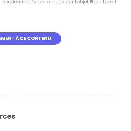
 réaction, une force exercée par l'objet
B
sur l'objet
EMENT À CE CONTENU
bjet A sur un objet B entraîne une force de réaction
orces