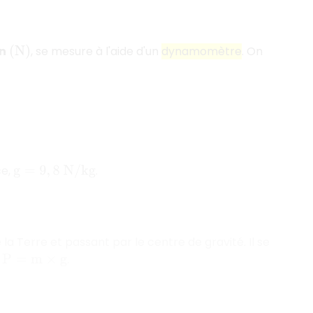
n
, se mesure à l'aide d'un
dynamomètre
. On
(
N
)
ce,
.
g
=
9
,
8
N
/
k
g
 la Terre et passant par le centre de gravité. Il se
e
.
P
=
m
×
g