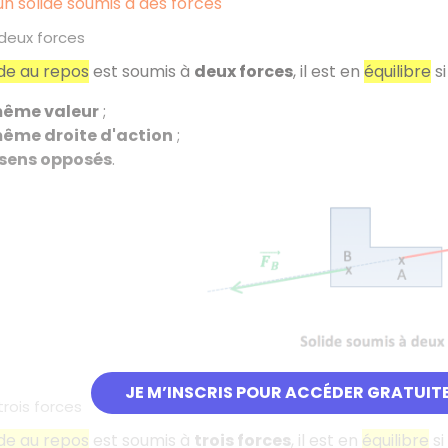
'un solide soumis à des forces
 deux forces
ide au repos
est soumis à
deux forces
, il est en
équilibre
si
ême valeur
;
ême droite d'action
;
sens opposés
.
JE M’INSCRIS POUR ACCÉDER GRATUIT
trois forces
ide au repos
est soumis à
trois forces
, il est en
équilibre
si