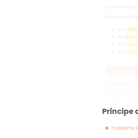
Caractéristiq
On caractéris
Son
poin
Sa
droit
Son
sen
Son
inte
EN RÉSUMÉ
Une action m
repos. Une fo
son sens et s
Principe 
Troisième l