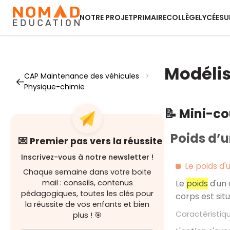
NOTRE PROJET
PRIMAIRE
COLLÈGE
LYCÉE
SU
Modélisa
CAP Maintenance des véhicules
>
Physique-chimie
📝 Mini-c
Poids d’u
💌 Premier pas vers la réussite
Inscrivez-vous à notre newsletter !
Le poids d'
Chaque semaine dans votre boite
mail : conseils, contenus
Le
poids
d'un 
pédagogiques, toutes les clés pour
corps est sit
la réussite de vos enfants et bien
Caractéristiq
plus ! 🎯