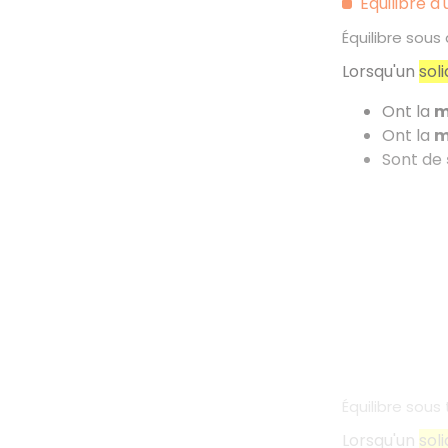
Équilibre d
Équilibre sous
Lorsqu'un
sol
Ont la
m
Ont la
m
Sont de
Équilibre sous 
Lorsqu'un
sol