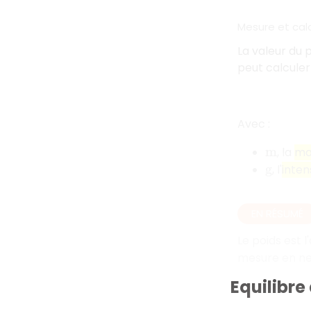
Mesure et calc
La valeur du 
peut calculer 
Avec :
, la
ma
m
, l'
inten
g
EN RÉSUMÉ
Le poids est l
mesure en ne
Equilibre