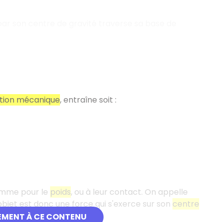
t par son centre de gravité traverse sa base de
tion mécanique
, entraîne soit :
comme pour le
poids
, ou à leur contact. On appelle
objet est donc une force qui s'exerce sur son
centre
EMENT À CE CONTENU