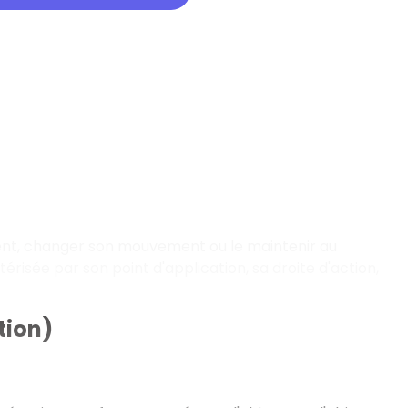
nt, changer son mouvement ou le maintenir au
risée par son point d'application, sa droite d'action,
tion)