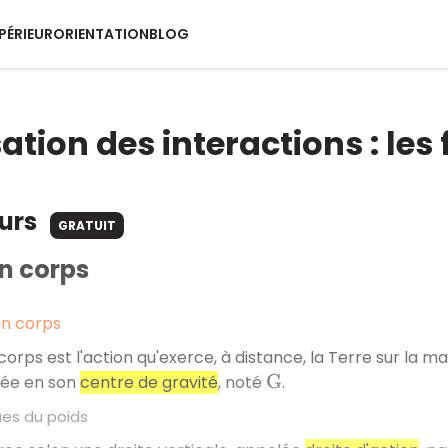
PÉRIEUR
ORIENTATION
BLOG
tion des interactions : les 
ours
GRATUIT
n corps
un corps
corps est l'action qu'exerce, à distance, la Terre sur la
uée en son
centre de gravité
, noté
.
G
ues du poids