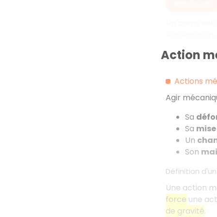
EN RÉSUMÉ
Un corps est 
sustentation, 
Action m
Actions méc
Agir mécaniqu
Sa
défo
Sa
mise
Un
chan
Son
mai
Définition d'u
Une action m
force
une acti
de gravité
.