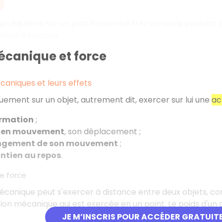
en équilibre sur un plan horizontal si la verticale passan
sinon il bascule.
écanique et force
aniques et leurs effets
ement sur un objet, autrement dit, exercer sur lui une
ac
rmation
;
 en mouvement
, son déplacement ;
gement de son mouvement
;
ntien au repos
.
ne force
écanique peut s'exercer à distance entre deux objets, 
on mécanique qui est exercée en un point. Le poids d'un 
JE M’INSCRIS POUR ACCÉDER GRATUIT