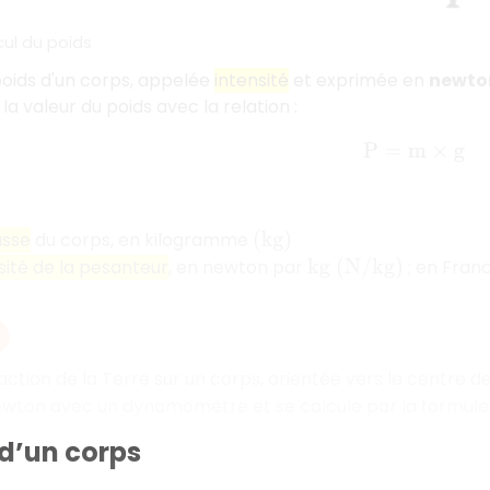
ul du poids
poids d'un corps, appelée
intensité
et exprimée en
newto
la valeur du poids avec la relation :
P
=
m
×
g
sse
du corps, en kilogramme
(
k
g
)
sité de la pesanteur
, en newton par
; en Fran
k
g
(
N
/
k
g
)
'action de la Terre sur un corps, orientée vers le centre de
wton avec un dynamomètre et se calcule par la formul
 d’un corps