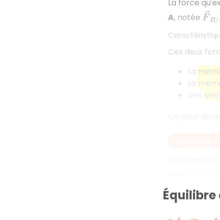
La force qu'e
F
→
B
A
, notée
Caractéristiq
Ces deux forc
La
même
La
même 
Des
sen
On peut donc 
EN RÉSUMÉ
Le principe d
de B sur A, 
Équilibre