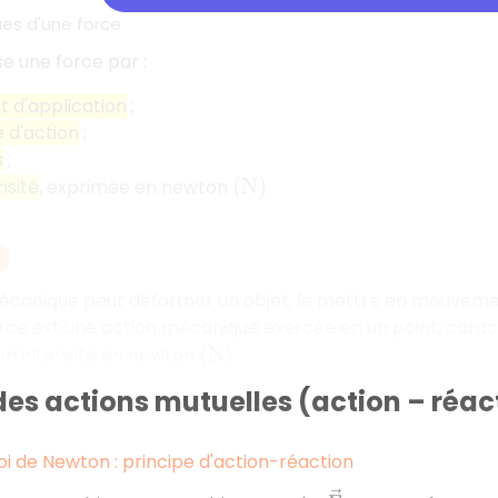
ues d'une force
e une force par :
t d'application
;
e d'action
;
s
;
nsité
, exprimée en newton
.
(
N
)
écanique peut déformer un objet, le mettre en mouveme
rce est une action mécanique exercée en un point, caracté
on intensité en newton
.
(
N
)
des actions mutuelles (action – réac
oi de Newton : principe d'action-réaction