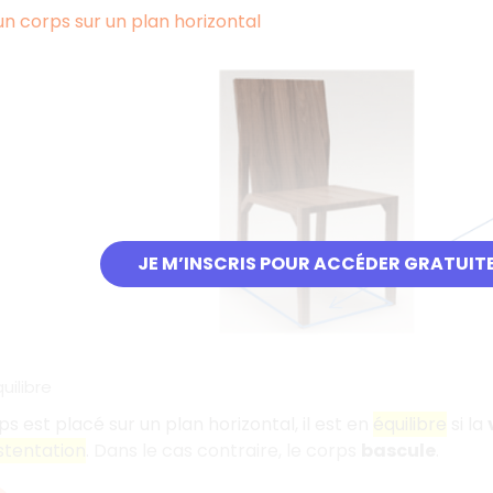
'un corps sur un plan horizontal
JE M’INSCRIS POUR ACCÉDER GRATUIT
uilibre
s est placé sur un plan horizontal, il est en
équilibre
si la
stentation
. Dans le cas contraire, le corps
bascule
.