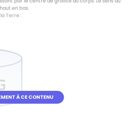
assant par le centre de gravité du corps. Le sens du
 haut en bas.
la Terre :
EMENT À CE CONTENU