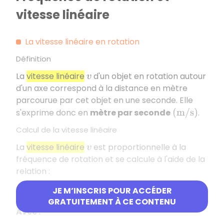
vitesse linéaire
La vitesse linéaire en rotation
Définition
La
vitesse linéaire
d'un objet en rotation autour
v
d'un axe correspond à la distance en mètre
parcourue par cet objet en une seconde. Elle
s'exprime donc en
mètre par seconde
.
(
m
/
s
)
Calcul de la vitesse linéaire
La
vitesse linéaire
est proportionnelle à la
v
fréquence de rotation et se calcule à l'aide de la
relation :
JE M’INSCRIS POUR ACCÉDER
v
=
2
×
π
×
R
×
n
GRATUITEMENT À CE CONTENU
Avec :