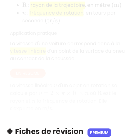
:
rayon de la trajectoire
, en mètre
R
(
m
)
:
fréquence de rotation
, en tours par
n
seconde
(
t
r
/
s
)
Application pratique
La vitesse d'une voiture correspond donc à la
vitesse linéaire
d'un point de la surface du pneu
au contact de la chaussée.
EN RÉSUMÉ
La vitesse linéaire
d'un objet en rotation se
v
calcule par
où
est le
v
=
2
×
π
×
R
×
n
R
rayon et
la fréquence de rotation. Elle
n
s'exprime en m/s.
🍀 Fiches de révision
PREMIUM