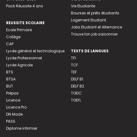
Pack Réussite 4 ans
Vie Etudiante
Bourses et prêts étudiants
Logement Etudiant
REUSSITE SCOLAIRE
Jobs Etudiant et Alternance
Ecole Primaire
Trouve ton job saisonnier
Collège
CAP
Lycée général et technologique
TESTS DE LANGUES
Lycée Professionnel
TFI
Lycée Agricole
TCF
BTS
TEF
BTSA
DELF B1
BUT
DELF B2
Prépas
TOEIC
Licence
TOEFL
Licence Pro
DN Made
PASS
Diplome infirmier