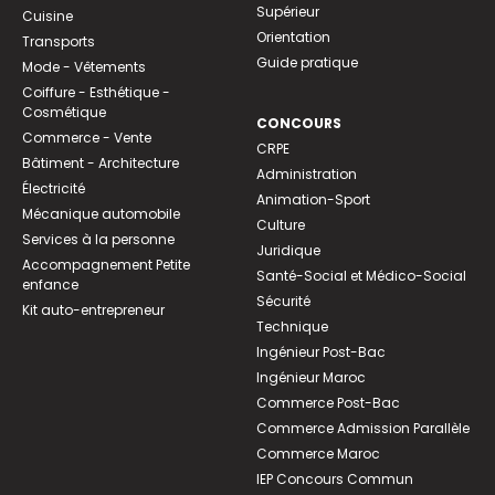
Supérieur
Cuisine
Orientation
Transports
Guide pratique
Mode - Vêtements
Coiffure - Esthétique -
Cosmétique
CONCOURS
Commerce - Vente
CRPE
Bâtiment - Architecture
Administration
Électricité
Animation-Sport
Mécanique automobile
Culture
Services à la personne
Juridique
Accompagnement Petite
Santé-Social et Médico-Social
enfance
Sécurité
Kit auto-entrepreneur
Technique
Ingénieur Post-Bac
Ingénieur Maroc
Commerce Post-Bac
Commerce Admission Parallèle
Commerce Maroc
IEP Concours Commun