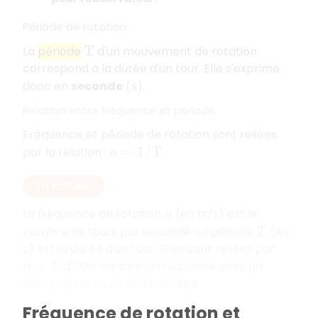
Période de rotation
La
période
d'un mouvement de rotation
T
correspond à la durée d'un tour. Elle s'exprime
donc en
seconde
.
(
s
)
Relation entre fréquence et période
Fréquence et période de rotation sont reliées
par la relation :
.
n
=
1
/
T
EN RÉSUMÉ
La fréquence de rotation
(en tr/s) est le
n
nombre de tours par seconde. La période
(en
T
s) est la durée d'un tour. Elles sont reliées par
. On mesure la fréquence avec un
n
=
1
/
T
tachymètre ou un stroboscope.
Fréquence de rotation et