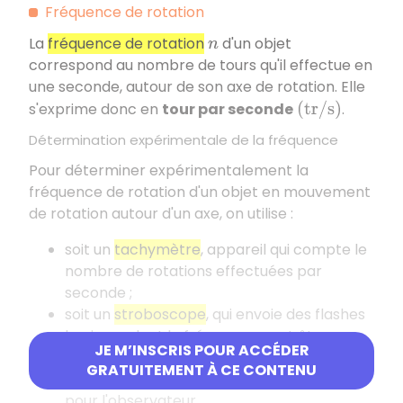
Fréquence de rotation
La
fréquence de rotation
d'un objet
n
correspond au nombre de tours qu'il effectue en
une seconde, autour de son axe de rotation. Elle
s'exprime donc en
tour par seconde
.
(
t
r
/
s
)
Détermination expérimentale de la fréquence
Pour déterminer expérimentalement la
fréquence de rotation d'un objet en mouvement
de rotation autour d'un axe, on utilise :
soit un
tachymètre
, appareil qui compte le
nombre de rotations effectuées par
seconde ;
soit un
stroboscope
, qui envoie des flashes
lumineux dont la fréquence peut être
JE M’INSCRIS POUR ACCÉDER
réglée : lorsqu'elle correspond à celle de
GRATUITEMENT À CE CONTENU
l'objet en rotation, celui-ci apparaît fixe
pour l'observateur.