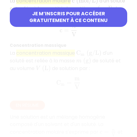
La
concentration molaire
d'un soluté
c
(
m
o
l
/
L
)
est reliée à la quantité de matière
de
n
(
m
o
l
)
JE M’INSCRIS POUR ACCÉDER
soluté et au volume
de solution par :
V
(
L
)
GRATUITEMENT À CE CONTENU
c
=
n
V
Concentration massique
La
concentration massique
d'un
C
m
(
g
/
L
)
soluté est reliée à la masse
de soluté et
m
(
g
)
au volume
de solution par :
V
(
L
)
C
m
=
m
V
EN RÉSUMÉ
Une solution est un mélange homogène
composé d'un solvant et d'un soluté. La
concentration molaire s'exprime par
et
c
=
n
V