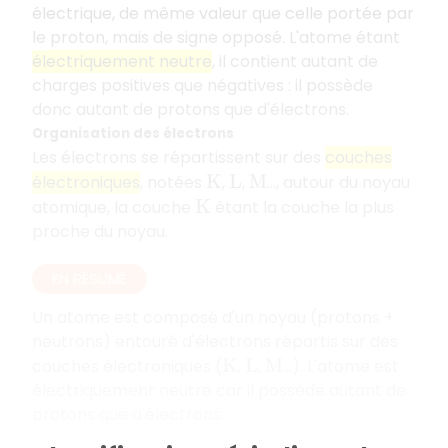
électrique, de même valeur que celle portée par
le proton, mais de signe opposé. L'atome étant
électriquement neutre
, il contient autant de
charges positives que négatives : il possède
donc autant de protons que d'électrons.
Organisation des électrons
Les électrons se répartissent sur des
couches
électroniques
, notées
,
,
…, autour du noyau
K
L
M
atomique, la couche
étant la couche la plus
K
proche du noyau.
EN RÉSUMÉ
Un atome est composé d'un noyau (protons +
neutrons) entouré d'électrons répartis sur des
couches électroniques (
,
,
...). L'atome est
K
L
M
électriquement neutre car il possède autant de
protons que d'électrons.