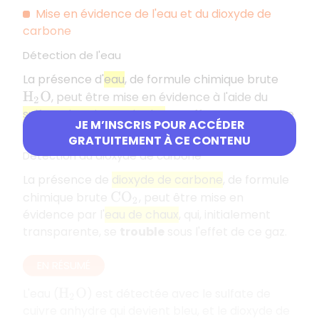
Mise en évidence de l'eau et du dioxyde de
carbone
Détection de l'eau
La présence d'
eau
, de formule chimique brute
, peut être mise en évidence à l'aide du
H
2
O
sulfate de cuivre anhydre
. En effet, cette poudre
JE M’INSCRIS POUR ACCÉDER
blanche devient
bleue
en présence d'eau.
GRATUITEMENT À CE CONTENU
Détection du dioxyde de carbone
La présence de
dioxyde de carbone
, de formule
chimique brute
, peut être mise en
C
O
2
évidence par l'
eau de chaux
, qui, initialement
transparente, se
trouble
sous l'effet de ce gaz.
EN RÉSUMÉ
L'eau (
) est détectée avec le sulfate de
H
2
O
cuivre anhydre qui devient bleu, et le dioxyde de