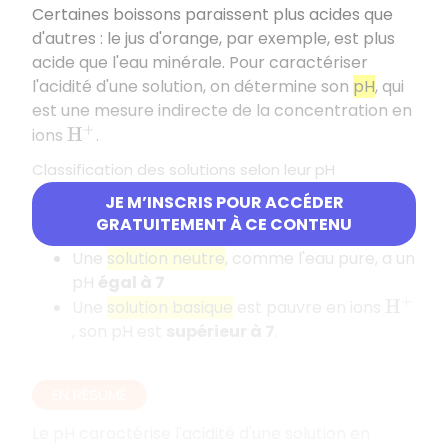
Certaines boissons paraissent plus acides que
d'autres : le jus d'orange, par exemple, est plus
acide que l'eau minérale. Pour caractériser
l'acidité d'une solution, on détermine son
pH
, qui
est une mesure indirecte de la concentration en
ions
.
H
+
Classification des solutions selon leur pH
JE M’INSCRIS POUR ACCÉDER
Une
solution acide
est riche en ions
, son
H
+
GRATUITEMENT À CE CONTENU
pH est
inférieur à 7
Une
solution neutre
, comme l'eau pure, a un
pH
égal à 7
Une
solution basique
est pauvre en ions
H
+
, son pH est
supérieur à 7
.
EN RÉSUMÉ
Le pH caractérise l'acidité d'une solution en