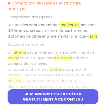
Composition des liquides et structure
atomique
Composition des liquides
Les liquides contiennent des
molécules
, souvent
différentes, qui sont elles-mêmes formées
d'atomes de différents éléments, ainsi que d'
ions
.
Structure de l'atome
Un
atome
est un élément chimique formé d'un
noyau
autour duquel des
électrons
orbitent.
Composition du noyau
Le noyau contient des
protons
, qui portent
chacun une charge électrique positive, et des
neutrons
qui ne portent pas de charge
électrique. Protons et neutrons forment les
nucléons
.
JE M’INSCRIS POUR ACCÉDER
Propriétés électriques de l'atome
GRATUITEMENT À CE CONTENU
Les
électrons
portent chacun une charge