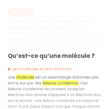
EN RÉSUMÉ
Un ion est un atome ou une molécule chargé
électriquement. Les ions positifs (
)
F
e
2
+
résultent d'une perte d'électrons, les ions
S
O
4
2
−
négatifs (
) d'un gain d'électrons. La charge
est notée en exposant dans la formule chimique.
Qu’est-ce qu’une molécule ?
Les molécules et leur structure
Une
molécule
est un assemblage d'atomes unis
entre eux par des
liaisons covalentes
. Ces
liaisons covalentes se forment lorsqu'un
électron d'un atome s'apparie à un électron d'un
autre atome : une liaison covalente correspond
donc à une paire d'électrons que chaque atome