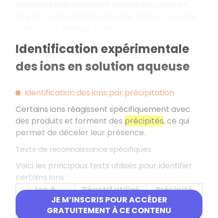
mesurant indirectement la concentration en
ions
. Une solution est acide si pH < 7, neutre
H
+
si pH = 7, et basique si pH > 7.
Identification expérimentale
des ions en solution aqueuse
Identification des ions par précipitation
Certains ions réagissent spécifiquement avec
des produits et forment des
précipités
, ce qui
permet de déceler leur présence.
Tests de reconnaissance spécifiques
Voici les principaux tests utilisés pour identifier
certains ions :
Ion à
Réactif utilisé
Précipité
JE M’INSCRIS POUR ACCÉDER
identifier
formé
GRATUITEMENT À CE CONTENU
Ion chlorure
Nitrate d'argent
Précipité