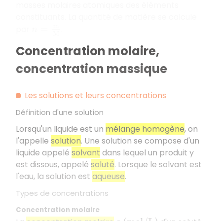
masses molaires atomiques des éléments
constituants. La quantité de matière se calcule
par
.
n
=
m
M
Concentration molaire,
concentration massique
Les solutions et leurs concentrations
Définition d'une solution
Lorsqu'un liquide est un
mélange homogène
, on
l'appelle
solution
. Une solution se compose d'un
liquide appelé
solvant
dans lequel un produit y
est dissous, appelé
soluté
. Lorsque le solvant est
l'eau, la solution est
aqueuse
.
Types de concentrations
Concentration molaire