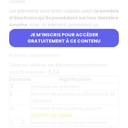
couche
Les éléments sont enfin classés selon
le nombre
d'électrons qu'ils possèdent sur leur dernière
couche
. Ainsi, un élément possédant un
électron sur sa dernière couche est classé dans
JE M’INSCRIS POUR ACCÉDER
la première
colonne
du tableau. S'il en possède
GRATUITEMENT À CE CONTENU
, il sera situé dans la cinquième colonne…
5
Notation des éléments
Dans ce tableau, les éléments apparaissent
sous la notation :
X
Z
A
Symbole
Signification
Symbole de l'élément
X
Nombre de protons ou d'électrons de
Z
l'élément
Le nombre de nucléons, appelé
A
nombre de masse
Nombre de neutrons de l'élément
A
−
Z