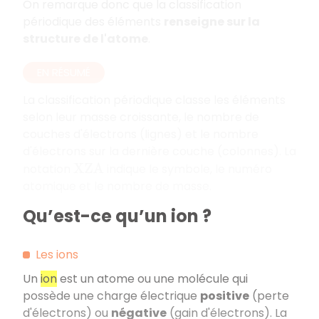
On remarque donc que la classification
périodique des éléments
renseigne sur la
structure de l'atome
.
EN RÉSUMÉ
La classification périodique classe les éléments
selon leur masse croissante, le nombre de
couches d'électrons (lignes) et le nombre
d'électrons sur la dernière couche (colonnes). La
notation
indique le symbole, le numéro
X
Z
A
atomique et le nombre de masse.
Qu’est-ce qu’un ion ?
Les ions
Un
ion
est un atome ou une molécule qui
possède une charge électrique
positive
(perte
d'électrons) ou
négative
(gain d'électrons). La