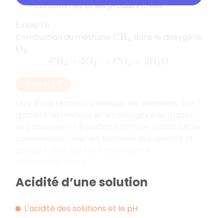
consommés et les produits créés.
Exemple
Combustion du méthane
dans le dioxygène
C
H
4
.
O
2
C
H
4
+
2
O
2
→
C
O
2
+
2
H
2
O
EN RÉSUMÉ
Lors d'une réaction chimique, les éléments, leur
quantité de matière et les charges électriques
se conservent. L'équation chimique traduit cette
conservation avec les formules des réactifs et
produits ainsi que leurs coefficients
stœchiométriques.
Acidité d’une solution
L'acidité des solutions et le pH