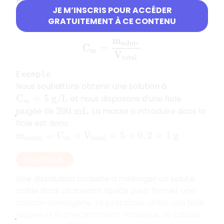
Pour connaître la masse de soluté à ajouter et
JE M’INSCRIS POUR ACCÉDER
choisir la bonne fiole jaugée, il faut faire un calcul
GRATUITEMENT À CE CONTENU
de
concentration massique
:
C
m
=
m
s
o
l
u
t
é
V
t
o
t
a
l
é
Exemple
Nous souhaitons obtenir une solution à
et nous disposons d'une fiole
C
m
=
5
g
/
L
jaugée de
. La masse à introduire dans la
200
m
L
fiole est donc :
m
s
o
l
u
t
é
=
C
m
×
V
t
o
t
a
l
=
5
×
0
,
2
=
1
g
é
EN RÉSUMÉ
Une dissolution consiste à mélanger un soluté
solide dans un solvant liquide pour former une
solution homogène. Le protocole utilise une fiole
jaugée et la concentration massique se calcule