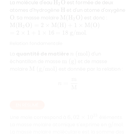
La molécule d'eau
est formée de deux
H
2
O
atomes d'hydrogène
et d'un atome d'oxygène
H
. Sa masse molaire
) est donc :
O
M
(
H
2
O
M
(
H
2
O
)
=
2
×
M
(
H
)
+
1
×
M
(
O
)
.
=
2
×
1
+
1
×
16
=
18
g
/
m
o
l
Relation fondamentale
La
quantité de matière
d'un
n
(
m
o
l
)
échantillon de masse
et de masse
m
(
g
)
molaire
est donnée par la relation :
M
(
g
/
m
o
l
)
n
=
m
M
EN RÉSUMÉ
6
,
02
×
10
23
Une mole correspond à
éléments.
La masse molaire atomique s'exprime en g/mol.
La masse molaire moléculaire est la somme des