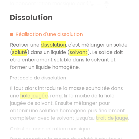
la concentration massique par
.
C
m
=
m
V
Dissolution
Réalisation d'une dissolution
Réaliser une
dissolution
, c'est mélanger un solide
(
soluté
) dans un liquide (
solvant
). Le solide doit
être entièrement soluble dans le solvant et
former un liquide homogène.
Protocole de dissolution
Il faut alors introduire la masse souhaitée dans
une
fiole jaugée
, remplir la moitié de la fiole
jaugée de solvant. Ensuite mélanger pour
obtenir une solution homogène puis finalement
compléter avec le solvant jusqu'au
trait de jauge
.
Calcul de concentration massique