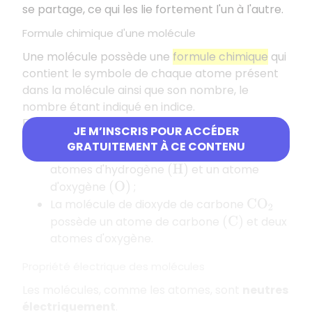
se partage, ce qui les lie fortement l'un à l'autre.
Formule chimique d'une molécule
Une molécule possède une
formule chimique
qui
contient le symbole de chaque atome présent
dans la molécule ainsi que son nombre, le
nombre étant indiqué en indice.
Exemples
JE M’INSCRIS POUR ACCÉDER
GRATUITEMENT À CE CONTENU
La molécule d'eau
possède deux
H
2
O
atomes d'hydrogène
et un atome
(
H
)
d'oxygène
;
(
O
)
La molécule de dioxyde de carbone
C
O
2
possède un atome de carbone
et deux
(
C
)
atomes d'oxygène.
Propriété électrique des molécules
Les molécules, comme les atomes, sont
neutres
électriquement
.