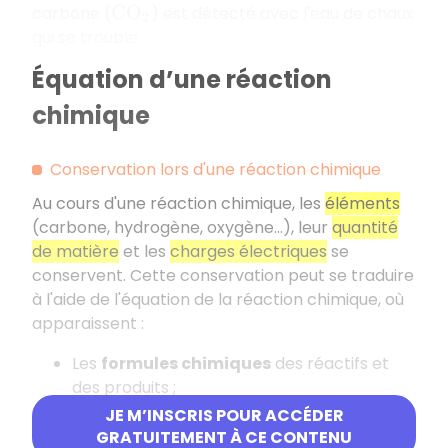
carbone (
) est détecté avec l'eau de chaux
C
O
2
qui se trouble.
Équation d’une réaction
chimique
Conservation lors d'une réaction chimique
Au cours d'une réaction chimique, les
éléments
(carbone, hydrogène, oxygène…), leur
quantité
de matière
et les
charges électriques
se
conservent. Cette conservation peut se traduire
à l'aide de l'équation de la réaction chimique, où
apparaissent :
Les
formules chimiques
des réactifs et
des produits ;
Les
coefficients
indiquant les proportions
JE M’INSCRIS POUR ACCÉDER
dans lesquelles les réactifs sont
GRATUITEMENT À CE CONTENU