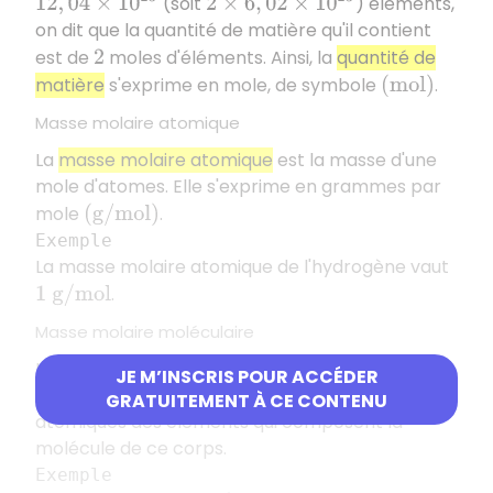
12
,
04
×
10
23
2
×
6
,
02
×
10
23
(soit
) éléments,
on dit que la quantité de matière qu'il contient
est de
moles d'éléments. Ainsi, la
quantité de
2
matière
s'exprime en mole, de symbole
.
(
m
o
l
)
Masse molaire atomique
La
masse molaire atomique
est la masse d'une
mole d'atomes. Elle s'exprime en grammes par
mole
.
(
g
/
m
o
l
)
Exemple
La masse molaire atomique de l'hydrogène vaut
.
1
g
/
m
o
l
Masse molaire moléculaire
La
masse molaire moléculaire
d'un corps
JE M’INSCRIS POUR ACCÉDER
correspond à la somme des masses molaires
GRATUITEMENT À CE CONTENU
atomiques des éléments qui composent la
molécule de ce corps.
Exemple