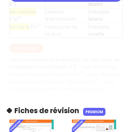
blanc
C
l
−
Ion calcium
Oxalate
Précipité
d'ammonium
blanc
C
a
2
+
Hydroxyde de
Précipité
Ion fer III
F
e
3
+
sodium
rouille
EN RÉSUMÉ
Les ions peuvent être identifiés par des tests de
précipitation spécifiques :
avec le nitrate
C
l
−
d'argent (précipité blanc),
avec l'oxalate
C
a
2
+
d'ammonium (précipité blanc), et
avec
F
e
3
+
l'hydroxyde de sodium (précipité rouille).
🍀 Fiches de révision
PREMIUM
PREMIUM
PREMIUM