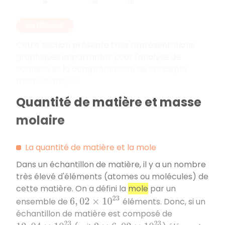
EN RÉSUMÉ
Cette section présente trois représentations
graphiques importantes pour l'analyse de
données et la compréhension de concepts
mathématiques.
Quantité de matière et masse
molaire
La quantité de matière et la mole
Dans un échantillon de matière, il y a un nombre
très élevé d'éléments (atomes ou molécules) de
cette matière. On a défini la
mole
par un
6
,
02
×
10
23
ensemble de
éléments. Donc, si un
échantillon de matière est composé de