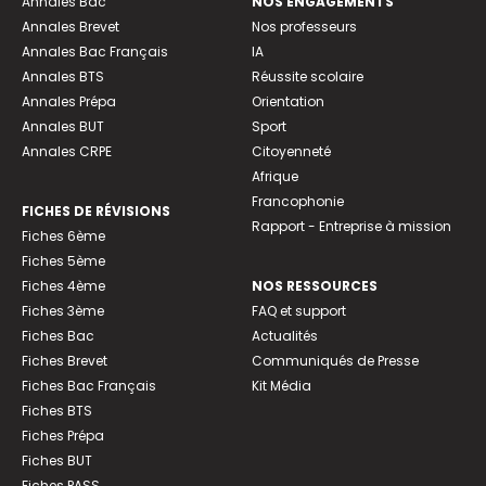
Annales Bac
NOS ENGAGEMENTS
Annales Brevet
Nos professeurs
Annales Bac Français
IA
Annales BTS
Réussite scolaire
Annales Prépa
Orientation
Annales BUT
Sport
Annales CRPE
Citoyenneté
Afrique
Francophonie
FICHES DE RÉVISIONS
Rapport - Entreprise à mission
Fiches 6ème
Fiches 5ème
Fiches 4ème
NOS RESSOURCES
Fiches 3ème
FAQ et support
Fiches Bac
Actualités
Fiches Brevet
Communiqués de Presse
Fiches Bac Français
Kit Média
Fiches BTS
Fiches Prépa
Fiches BUT
Fiches PASS