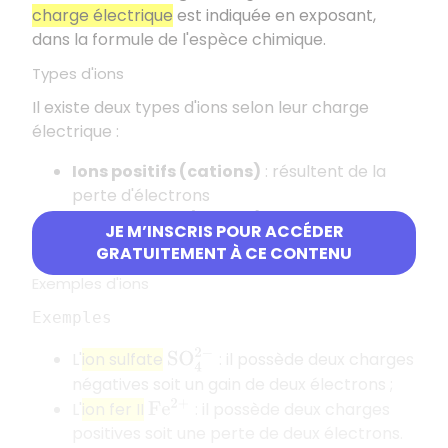
charge électrique
est indiquée en exposant,
dans la formule de l'espèce chimique.
Types d'ions
Il existe deux types d'ions selon leur charge
électrique :
Ions positifs (cations)
: résultent de la
perte d'électrons
Ions négatifs (anions)
: résultent du gain
JE M’INSCRIS POUR ACCÉDER
d'électrons
GRATUITEMENT À CE CONTENU
Exemples d'ions
Exemples
S
O
4
2
−
L'
ion sulfate
: il possède deux charges
négatives soit un gain de deux électrons ;
L'
ion fer II
: il possède deux charges
F
e
2
+
positives soit une perte de deux électrons.