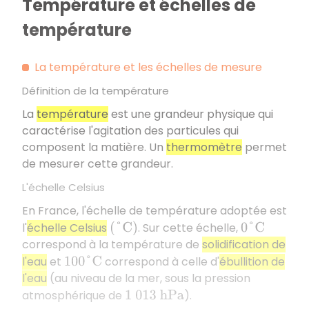
Température et échelles de
température
La température et les échelles de mesure
Définition de la température
La
température
est une grandeur physique qui
caractérise l'agitation des particules qui
composent la matière. Un
thermomètre
permet
de mesurer cette grandeur.
L'échelle Celsius
En France, l'échelle de température adoptée est
l'
échelle Celsius
. Sur cette échelle,
(
°
C
)
0
°
C
correspond à la température de
solidification de
l'eau
et
correspond à celle d'
ébullition de
100
°
C
l'eau
(au niveau de la mer, sous la pression
atmosphérique de
).
1
013
h
P
a