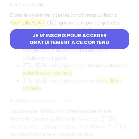
L'échelle Kelvin
Dans le système international, nous utilisons
l'
échelle Kelvin
, qui ne comporte que des
(
K
)
valeurs positives. Sur cette échelle :
JE M’INSCRIS POUR ACCÉDER
GRATUITEMENT À CE CONTENU
correspond au
zéro absolu
,
0
K
température où les particules sont
totalement figées.
correspond à la température de
273
,
15
K
solidification de l'eau
correspond à celle d'
ébullition
373
,
15
K
de l'eau
.
Relation entre les échelles
Il existe une relation mathématique entre
l'échelle Celsius et l'échelle Kelvin, où
T
(
K
)
représente la température en Kelvin et
T
(
°
C
)
représente celle en degré Celsius :