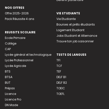
NOS OFFRES
Offre 2025-2026
VIE ETUDIANTE
Pack Réussite 4 ans
Vie Etudiante
Bourses et prêts étudiants
Logement Etudiant
REUSSITE SCOLAIRE
Jobs Etudiant et Alternance
Ecole Primaire
Trouve ton job saisonnier
Collège
CAP
Lycée général et technologique
TESTS DE LANGUES
Lycée Professionnel
TFI
Lycée Agricole
TCF
BTS
TEF
BTSA
DELF B1
BUT
DELF B2
Prépas
TOEIC
Licence
TOEFL
Licence Pro
DN Made