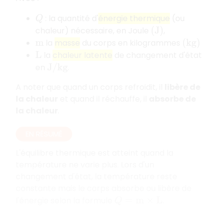
: la quantité d'
énergie thermique
(ou
Q
chaleur) nécessaire, en Joule
,
(
J
)
la
masse
du corps en kilogrammes
m
(
k
g
)
la
chaleur latente
de changement d'état
L
en
.
J
/
k
g
A noter que quand un corps refroidit, il
libère de
la chaleur
et quand il réchauffe, il
absorbe de
la chaleur
.
EN RÉSUMÉ
L'équilibre thermique est atteint quand la
température ne varie plus. Lors d'un
changement d'état, la température reste
constante mais le corps absorbe ou libère de
l'énergie selon la formule
.
Q
=
m
×
L