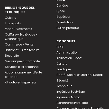
Collège
BIBLIOTHEQUE DES
Lycée
TECHNIQUES
Supérieur
Cuisine
Orientation
Transports
Guide pratique
Mode - Vêtements
Coiffure - Esthétique -
Cosmétique
CONCOURS
Commerce - Vente
CRPE
Bâtiment - Architecture
Administration
Électricité
Animation-Sport
Mécanique automobile
Culture
Services à la personne
Juridique
Accompagnement Petite
Santé-Social et Médico-Social
enfance
Sécurité
Kit auto-entrepreneur
Technique
Ingénieur Post-Bac
Ingénieur Maroc
Commerce Post-Bac
Commerce Admission Parallèle