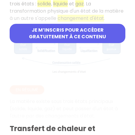
trois états :
solide
,
liquide
et
gaz
. La
transformation physique d'un état de la matière
à un autre s'appelle
changement d'état
.
JE M’INSCRIS POUR ACCÉDER
GRATUITEMENT À CE CONTENU
EN RÉSUMÉ
La matière existe sous trois états principaux
(solide, liquide, gaz) et peut passer d'un état à
l'autre par des changements d'état.
Transfert de chaleur et