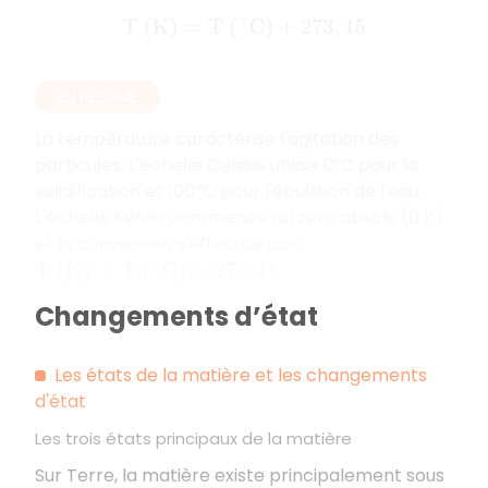
T
(
K
)
=
T
(
°
C
)
+
273
,
15
EN RÉSUMÉ
La température caractérise l'agitation des
particules. L'échelle Celsius utilise 0°C pour la
solidification et 100°C pour l'ébullition de l'eau.
L'échelle Kelvin commence au zéro absolu (0 K)
et la conversion s'effectue par :
.
T
(
K
)
=
T
(
°
C
)
+
273
,
15
Changements d’état
Les états de la matière et les changements
d'état
Les trois états principaux de la matière
Sur Terre, la matière existe principalement sous