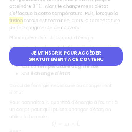
atteindre
. Alors le changement d'état
0
°
C
s'effectue à cette température. Puis, lorsque la
fusion
totale est terminée, alors la température
de l'eau augmente de nouveau.
Phénomènes lors de l'apport d'énergie
Ainsi, quand on fournit de l'énergie à un système,
JE M’INSCRIS POUR ACCÉDER
il peut se produire deux phénomènes :
GRATUITEMENT À CE CONTENU
Soit sa
température augmente
,
Soit il
change d'état
.
Calcul de l'énergie nécessaire au changement
d'état
Pour connaître la quantité d'énergie à fournir à
un corps pour qu'il puisse changer d'état, on
utilise la formule :
Q
=
m
×
L
Avec :