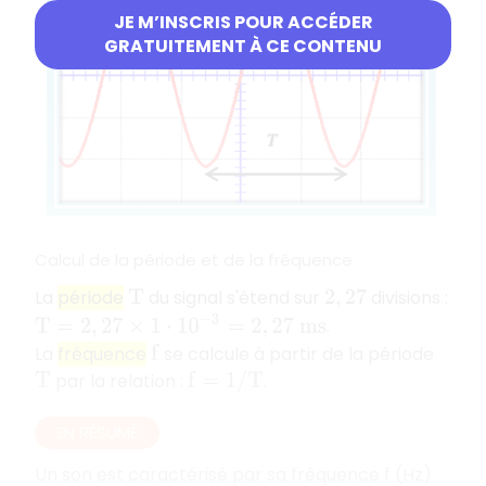
JE M’INSCRIS POUR ACCÉDER
GRATUITEMENT À CE CONTENU
Calcul de la période et de la fréquence
La
période
du signal s'étend sur
divisions :
T
2
,
27
T
=
2
,
27
×
1
⋅
10
−
3
=
2
,
27
m
s
.
La
fréquence
se calcule à partir de la période
f
par la relation :
.
T
f
=
1
/
T
EN RÉSUMÉ
Un son est caractérisé par sa fréquence f (Hz)