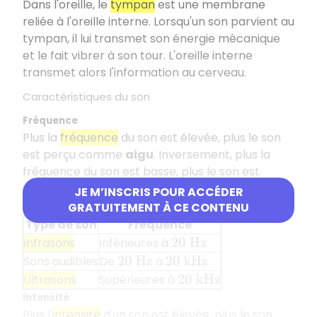
Dans l'oreille, le
tympan
est une membrane
reliée à l'oreille interne. Lorsqu'un son parvient au
tympan, il lui transmet son énergie mécanique
et le fait vibrer à son tour. L'oreille interne
transmet alors l'information au cerveau.
Caractéristiques du son
Fréquence
Plus la
fréquence
du son est élevée, plus le son
est perçu comme
aigu
. Inversement, plus la
fréquence du son est basse, plus le son est
grave
. Le
domaine audible
s'étend de
à
20
H
z
JE M’INSCRIS POUR ACCÉDER
.
GRATUITEMENT À CE CONTENU
20
k
H
z
Type de son
Fréquence
Infrasons
Inférieures à
20
H
z
Sons audibles
De
à
20
H
z
20
k
H
z
Ultrasons
Supérieures à
20
k
H
z
Intensité
Plus l'
intensité
d'un son est élevée, plus le son