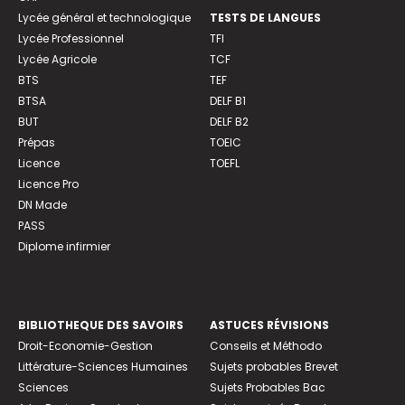
Lycée général et technologique
TESTS DE LANGUES
Lycée Professionnel
TFI
Lycée Agricole
TCF
BTS
TEF
BTSA
DELF B1
BUT
DELF B2
Prépas
TOEIC
Licence
TOEFL
Licence Pro
DN Made
PASS
Diplome infirmier
BIBLIOTHEQUE DES SAVOIRS
ASTUCES RÉVISIONS
Droit-Economie-Gestion
Conseils et Méthodo
Littérature-Sciences Humaines
Sujets probables Brevet
Sciences
Sujets Probables Bac