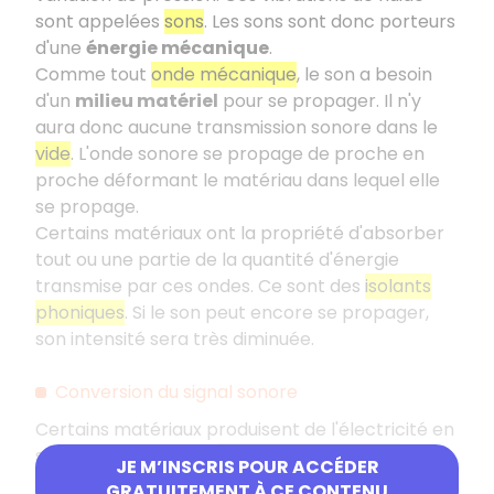
sont appelées
sons
. Les sons sont donc porteurs
d'une
énergie mécanique
.
Comme tout
onde mécanique
, le son a besoin
d'un
milieu matériel
pour se propager. Il n'y
aura donc aucune transmission sonore dans le
vide
. L'onde sonore se propage de proche en
proche déformant le matériau dans lequel elle
se propage.
Certains matériaux ont la propriété d'absorber
tout ou une partie de la quantité d'énergie
transmise par ces ondes. Ce sont des
isolants
phoniques
. Si le son peut encore se propager,
son intensité sera très diminuée.
Conversion du signal sonore
Certains matériaux produisent de l'électricité en
se déformant. C'est l'
effet piézoélectrique
. C'est
JE M’INSCRIS POUR ACCÉDER
la propriété exploitée par exemple par les
GRATUITEMENT À CE CONTENU