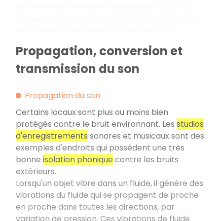
et son niveau d'intensité acoustique L (dB). La
fréquence se calcule par la relation f = 1/T où T
est la période mesurée sur l'oscilloscope.
Propagation, conversion et
transmission du son
Propagation du son
Certains locaux sont plus ou moins bien
protégés contre le bruit environnant. Les
studios
d'enregistrements
sonores et musicaux sont des
exemples d'endroits qui possèdent une très
bonne
isolation phonique
contre les bruits
extérieurs.
Lorsqu'un objet vibre dans un fluide, il génère des
vibrations du fluide qui se propagent de proche
en proche dans toutes les directions, par
variation de pression. Ces vibrations de fluide