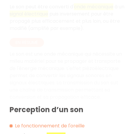
Le son peut être converti d'
onde mécanique
à un
signal électrique
puis inversement pour être
propagé plus efficacement et plus loin, ou être
modifié (amplifié par exemple).
EN RÉSUMÉ
Le son est une onde mécanique qui nécessite un
milieu matériel pour se propager et transporte
de l'énergie mécanique. L'effet piézoélectrique
permet de convertir les signaux sonores en
signaux électriques. La transmission du son suit
une chaîne de transmission permettant sa
conversion et sa propagation efficace.
Perception d’un son
Le fonctionnement de l'oreille