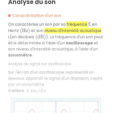
Analyse du son
Caractérisation d'un son
On caractérise un son par sa
fréquence
, en
f
Hertz
et son
niveau d'intensité acoustique
(
H
z
)
L(en décibels
). La fréquence d'un son peut
(
d
B
)
être déterminée à l'aide d'un
oscilloscope
et
son niveau d'intensité acoustique, à l'aide d'un
sonomètre
.
Analyse du signal sur oscilloscope
Sur l'écran d'un oscilloscope, représenté ci-
dessous, apparaît le signal d'un diapason, capté
par un sonomètre
Calibre
:
1
m
s
/
d
i
v