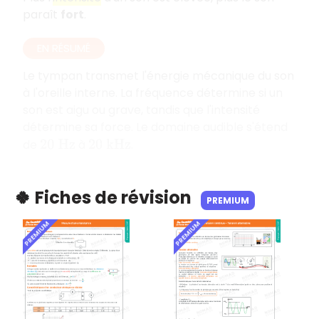
paraît
fort
.
EN RÉSUMÉ
Le tympan transmet l'énergie mécanique du son
à l'oreille interne. La fréquence détermine si un
son est aigu ou grave, tandis que l'intensité
détermine sa force. Le domaine audible s'étend
de
à
.
20
H
z
20
k
H
z
🍀 Fiches de révision
PREMIUM
PREMIUM
PREMIUM