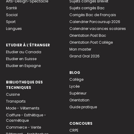
Arts-Design-Spectacle
Sujets corrigés Brevet
Santé
Sujets corrigés Bac
Social
Corrigés Bac de Français
Sport
Calendrier Parcoursup 2026
Langues
Calendrier vacances scolaires
Orientation Post Bac
Orientation Post Collège
ETUDIER À L’ÉTRANGER
Mon master
Etudier au Canada
Grand Oral 2026
Etudier en Suisse
Etudier en Espagne
BLOG
Collège
BIBLIOTHEQUE DES
Lycée
TECHNIQUES
Supérieur
Cuisine
Orientation
Transports
Guide pratique
Mode - Vêtements
Coiffure - Esthétique -
Cosmétique
CONCOURS
Commerce - Vente
CRPE