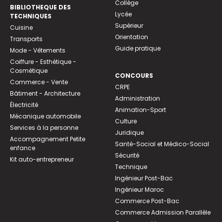
Collège
BIBLIOTHEQUE DES
Lycée
TECHNIQUES
Supérieur
Cuisine
Orientation
Transports
Guide pratique
Mode - Vêtements
Coiffure - Esthétique -
Cosmétique
CONCOURS
Commerce - Vente
CRPE
Bâtiment - Architecture
Administration
Électricité
Animation-Sport
Mécanique automobile
Culture
Services à la personne
Juridique
Accompagnement Petite
Santé-Social et Médico-Social
enfance
Sécurité
Kit auto-entrepreneur
Technique
Ingénieur Post-Bac
Ingénieur Maroc
Commerce Post-Bac
Commerce Admission Parallèle