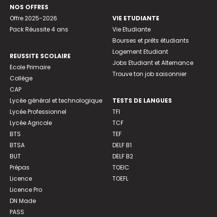
NOS OFFRES
Offre 2025-2026
VIE ETUDIANTE
Pack Réussite 4 ans
Vie Etudiante
Bourses et prêts étudiants
Logement Etudiant
REUSSITE SCOLAIRE
Jobs Etudiant et Alternance
Ecole Primaire
Trouve ton job saisonnier
Collège
CAP
Lycée général et technologique
TESTS DE LANGUES
Lycée Professionnel
TFI
Lycée Agricole
TCF
BTS
TEF
BTSA
DELF B1
BUT
DELF B2
Prépas
TOEIC
Licence
TOEFL
Licence Pro
DN Made
PASS