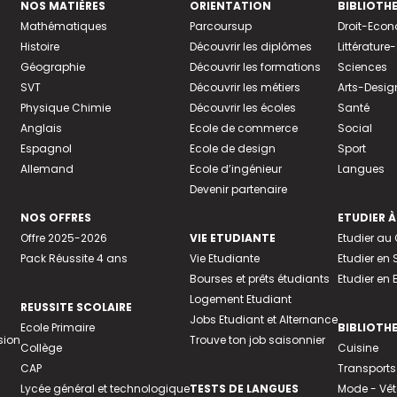
NOS MATIÈRES
ORIENTATION
BIBLIOTH
Mathématiques
Parcoursup
Droit-Eco
Histoire
Découvrir les diplômes
Littératur
Géographie
Découvrir les formations
Sciences
SVT
Découvrir les métiers
Arts-Desig
Physique Chimie
Découvrir les écoles
Santé
Anglais
Ecole de commerce
Social
Espagnol
Ecole de design
Sport
Allemand
Ecole d’ingénieur
Langues
Devenir partenaire
NOS OFFRES
ETUDIER À
Offre 2025-2026
VIE ETUDIANTE
Etudier a
Pack Réussite 4 ans
Vie Etudiante
Etudier en 
Bourses et prêts étudiants
Etudier en
Logement Etudiant
REUSSITE SCOLAIRE
Jobs Etudiant et Alternance
Ecole Primaire
BIBLIOTH
sion
Trouve ton job saisonnier
Collège
Cuisine
CAP
Transports
Lycée général et technologique
TESTS DE LANGUES
Mode - Vê