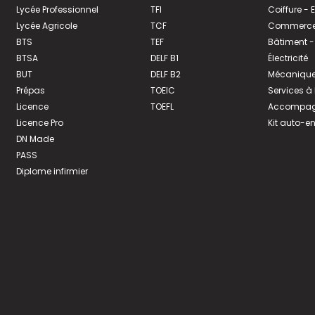
Lycée Professionnel
TFI
Coiffure -
Lycée Agricole
TCF
Commerce 
BTS
TEF
Bâtiment -
BTSA
DELF B1
Électricité
BUT
DELF B2
Mécanique
Prépas
TOEIC
Services à
Licence
TOEFL
Accompagn
Licence Pro
Kit auto-e
DN Made
PASS
Diplome infirmier