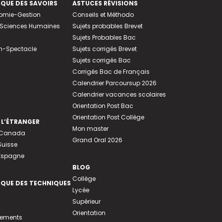
EQUE DES SAVOIRS
ASTUCES RÉVISIONS
nomie-Gestion
Conseils et Méthodo
e-Sciences Humaines
Sujets probables Brevet
Sujets Probables Bac
n-Spectacle
Sujets corrigés Brevet
Sujets corrigés Bac
Corrigés Bac de Français
Calendrier Parcoursup 2026
Calendrier vacances scolaires
Orientation Post Bac
Orientation Post Collège
 L’ÉTRANGER
Mon master
u Canada
Grand Oral 2026
Suisse
 Espagne
BLOG
Collège
EQUE DES TECHNIQUES
Lycée
Supérieur
Orientation
tements