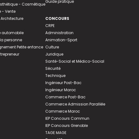
Guide pratique
 Esthétique - Cosmétique
- Vente
 Architecture
CONCOURS
CRPE
 automobile
Administration
 la personne
Animation-Sport
ement Petite enfance
Culture
ntrepreneur
Juridique
Santé-Social et Médico-Social
Sécurité
Technique
Ingénieur Post-Bac
Ingénieur Maroc
Commerce Post-Bac
Commerce Admission Parallèle
Commerce Maroc
IEP Concours Commun
IEP Concours Grenoble
TAGE MAGE