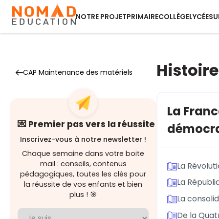
NOTRE PROJET
PRIMAIRE
COLLÈGE
LYCÉE
SU
Histoire
CAP Maintenance des matériels
La Franc
💌 Premier pas vers la réussite
démocra
Inscrivez-vous à notre newsletter !
Chaque semaine dans votre boite
mail : conseils, contenus
La Révoluti
pédagogiques, toutes les clés pour
La Républi
la réussite de vos enfants et bien
plus ! 🎯
La consoli
De la Quat