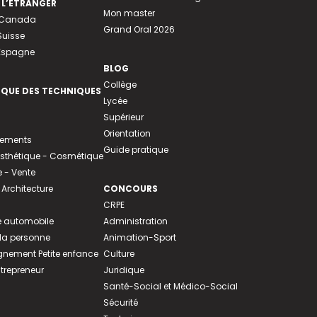
 L’ÉTRANGER
Mon master
u Canada
Grand Oral 2026
Suisse
 Espagne
BLOG
Collège
EQUE DES TECHNIQUES
Lycée
Supérieur
Orientation
tements
Guide pratique
 Esthétique - Cosmétique
- Vente
 Architecture
CONCOURS
CRPE
 automobile
Administration
 la personne
Animation-Sport
ement Petite enfance
Culture
ntrepreneur
Juridique
Santé-Social et Médico-Social
Sécurité