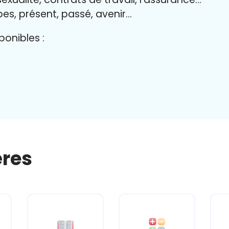
bes, présent, passé, avenir…
onibles :
ères