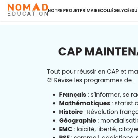
NOTRE PROJET
PRIMAIRE
COLLÈGE
LYCÉE
SU
CAP MAINTENA
Tout pour réussir en CAP et maît
💯 Révise les programmes de :
Français
: s’informer, se r
Mathématiques
: statist
Histoire
: Révolution franç
Géographie
: mondialisati
EMC
: laïcité, liberté, cito
PSE
: sommeil, addictions, s