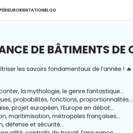
PÉRIEUR
ORIENTATION
BLOG
NCE DE BÂTIMENTS DE 
riser l
es savoirs fondamentaux de l’année
!
🔥
aconter, la mythologie, le genre fantastique…
iques, probabilités, fonctions, proportionnalités…
aise, projet européen, l’Europe en débat…
on, maritimisation, métropoles françaises…
yen, défense et sécurité…
exualité, contrats de travail, l’assurance…