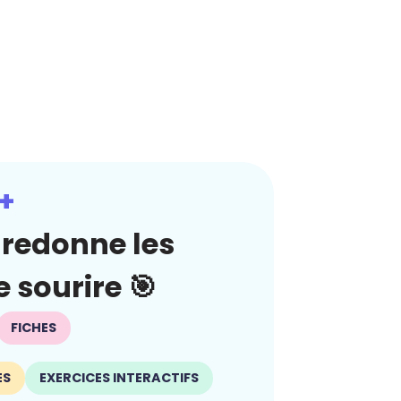
+
redonne les
 sourire 🎯
FICHES
ES
EXERCICES INTERACTIFS