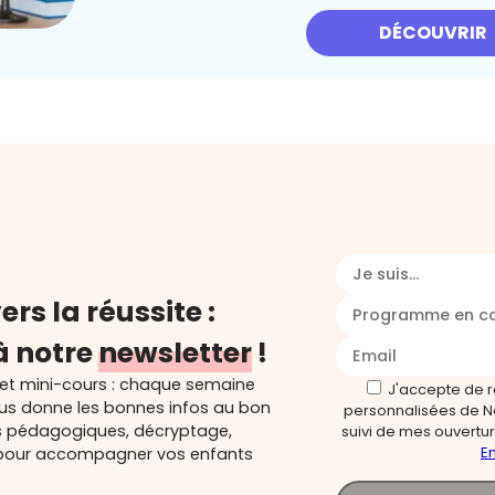
DÉCOUVRIR
Je suis...
ers la réussite :
Programme en c
à notre
newsletter
!
 et mini-cours : chaque semaine
J'accepte de 
ous donne les bonnes infos au bon
personnalisées de N
s pédagogiques, décryptage,
suivi de mes ouverture
En
és pour accompagner vos enfants