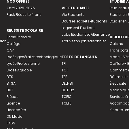
NOS OFFRES
ETUDIER À
Offre 2025-2026
VIE ETUDIANTE
Etudier a
Pack Réussite 4 ans
Vie Etudiante
Etudier en 
Bourses et prêts étudiants
Etudier en
Logement Etudiant
REUSSITE SCOLAIRE
Jobs Etudiant et Alternance
Ecole Primaire
BIBLIOTH
sion
Trouve ton job saisonnier
Collège
Cuisine
CAP
Transports
Lycée général et technologique
TESTS DE LANGUES
Mode - Vê
Lycée Professionnel
TFI
Coiffure -
Lycée Agricole
TCF
Commerce 
BTS
TEF
Bâtiment -
BTSA
DELF B1
Électricité
BUT
DELF B2
Mécanique
Prépas
TOEIC
Services à
Licence
TOEFL
Accompagn
Licence Pro
Kit auto-e
DN Made
PASS