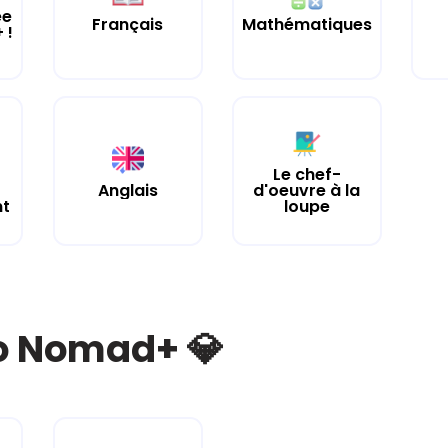
ée
Français
Mathématiques
 !
Le chef-
Anglais
d'oeuvre à la
nt
loupe
bo Nomad+ 💎