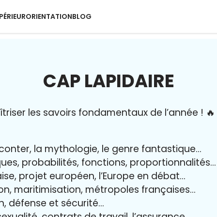
PÉRIEUR
ORIENTATION
BLOG
CAP LAPIDAIRE
riser l
es savoirs fondamentaux de l’année
!
🔥
aconter, la mythologie, le genre fantastique…
iques, probabilités, fonctions, proportionnalités…
aise, projet européen, l’Europe en débat…
on, maritimisation, métropoles françaises…
yen, défense et sécurité…
exualité, contrats de travail, l’assurance…