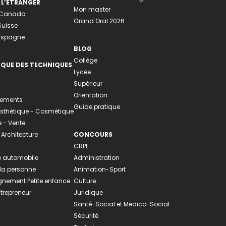
 L’ÉTRANGER
Mon master
u Canada
Grand Oral 2026
Suisse
 Espagne
BLOG
Collège
EQUE DES TECHNIQUES
Lycée
Supérieur
Orientation
tements
Guide pratique
 Esthétique - Cosmétique
- Vente
 Architecture
CONCOURS
CRPE
 automobile
Administration
 la personne
Animation-Sport
ement Petite enfance
Culture
ntrepreneur
Juridique
Santé-Social et Médico-Social
Sécurité