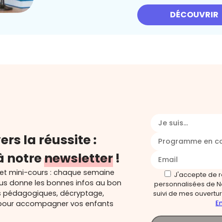
DÉCOUVRIR
Je suis...
ers la réussite :
Programme en c
à notre
newsletter
!
 et mini-cours : chaque semaine
J'accepte de 
ous donne les bonnes infos au bon
personnalisées de N
s pédagogiques, décryptage,
suivi de mes ouverture
En
és pour accompagner vos enfants