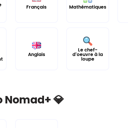
e
Français
Mathématiques
Le chef-
Anglais
d'oeuvre à la
nt
loupe
bo Nomad+ 💎