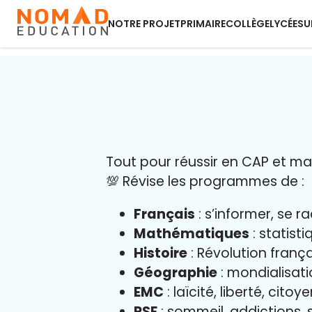
NOTRE PROJET
PRIMAIRE
COLLÈGE
LYCÉE
SU
Tout pour réussir en CAP et maît
💯 Révise les programmes de :
Français
: s’informer, se r
Mathématiques
: statist
Histoire
: Révolution franç
Géographie
: mondialisati
EMC
: laïcité, liberté, cito
PSE
: sommeil, addictions, s