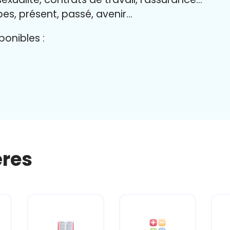
bes, présent, passé, avenir…
onibles :
ères