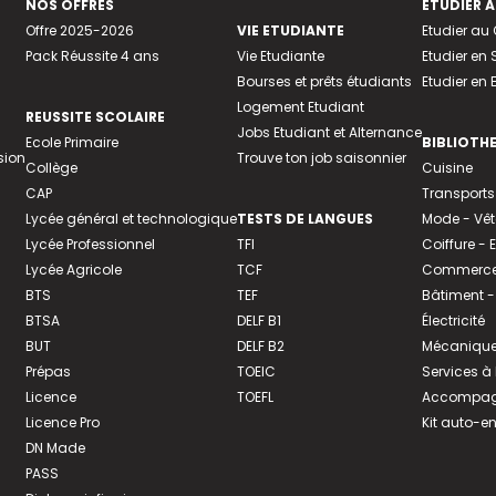
NOS OFFRES
ETUDIER À
Offre 2025-2026
VIE ETUDIANTE
Etudier a
Pack Réussite 4 ans
Vie Etudiante
Etudier en 
Bourses et prêts étudiants
Etudier en
Logement Etudiant
REUSSITE SCOLAIRE
Jobs Etudiant et Alternance
Ecole Primaire
BIBLIOTH
sion
Trouve ton job saisonnier
Collège
Cuisine
CAP
Transports
Lycée général et technologique
TESTS DE LANGUES
Mode - Vê
Lycée Professionnel
TFI
Coiffure -
Lycée Agricole
TCF
Commerce 
BTS
TEF
Bâtiment -
BTSA
DELF B1
Électricité
BUT
DELF B2
Mécanique
Prépas
TOEIC
Services à
Licence
TOEFL
Accompagn
Licence Pro
Kit auto-e
DN Made
PASS