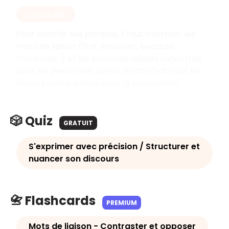
EN RÉSUMÉ
Pour enrichir ses phrases, il faut maîtriser les
mots de liaison (first, however, because,
moreover...) et les pronoms relatifs (who/that
pour les personnes sujets, which/that pour les
choses sujets, whose pour la possession).
🎲 Quiz
GRATUIT
S'exprimer avec précision / Structurer et
nuancer son discours
📇 Flashcards
PREMIUM
Mots de liaison - Contraster et opposer