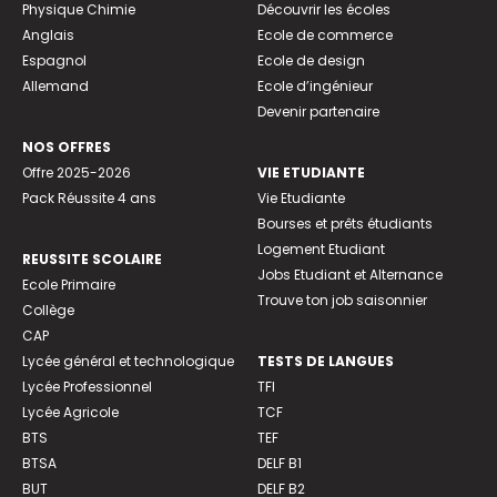
Physique Chimie
Découvrir les écoles
Anglais
Ecole de commerce
Espagnol
Ecole de design
Allemand
Ecole d’ingénieur
Devenir partenaire
NOS OFFRES
Offre 2025-2026
VIE ETUDIANTE
Pack Réussite 4 ans
Vie Etudiante
Bourses et prêts étudiants
Logement Etudiant
REUSSITE SCOLAIRE
Jobs Etudiant et Alternance
Ecole Primaire
Trouve ton job saisonnier
Collège
CAP
Lycée général et technologique
TESTS DE LANGUES
Lycée Professionnel
TFI
Lycée Agricole
TCF
BTS
TEF
BTSA
DELF B1
BUT
DELF B2