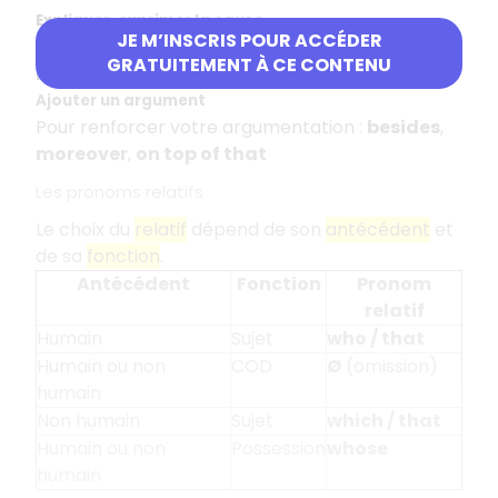
Expliquer, exprimer la cause
JE M’INSCRIS POUR ACCÉDER
Pour indiquer une cause ou une explication :
GRATUITEMENT À CE CONTENU
because
,
since
,
as
Ajouter un argument
Pour renforcer votre argumentation :
besides
,
moreover
,
on top of that
Les pronoms relatifs
Le choix du
relatif
dépend de son
antécédent
et
de sa
fonction
.
Antécédent
Fonction
Pronom
relatif
Humain
Sujet
who / that
Humain ou non
COD
Ø
(omission)
humain
Non humain
Sujet
which / that
Humain ou non
Possession
whose
humain