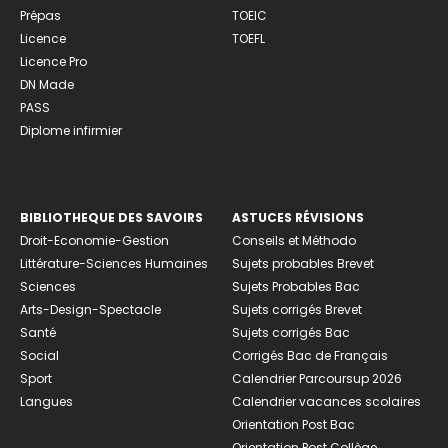
Prépas
TOEIC
Licence
TOEFL
Licence Pro
DN Made
PASS
Diplome infirmier
BIBLIOTHEQUE DES SAVOIRS
ASTUCES RÉVISIONS
Droit-Economie-Gestion
Conseils et Méthodo
Littérature-Sciences Humaines
Sujets probables Brevet
Sciences
Sujets Probables Bac
Arts-Design-Spectacle
Sujets corrigés Brevet
Santé
Sujets corrigés Bac
Social
Corrigés Bac de Français
Sport
Calendrier Parcoursup 2026
Langues
Calendrier vacances scolaires
Orientation Post Bac
Orientation Post Collège