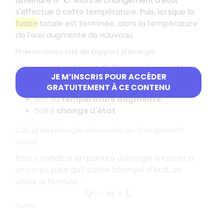
atteindre
. Alors le changement d'état
0
°
C
s'effectue à cette température. Puis, lorsque la
fusion
totale est terminée, alors la température
de l'eau augmente de nouveau.
Phénomènes lors de l'apport d'énergie
Ainsi, quand on fournit de l'énergie à un système,
JE M’INSCRIS POUR ACCÉDER
il peut se produire deux phénomènes :
GRATUITEMENT À CE CONTENU
Soit sa
température augmente
,
Soit il
change d'état
.
Calcul de l'énergie nécessaire au changement
d'état
Pour connaître la quantité d'énergie à fournir à
un corps pour qu'il puisse changer d'état, on
utilise la formule :
Q
=
m
×
L
Avec :