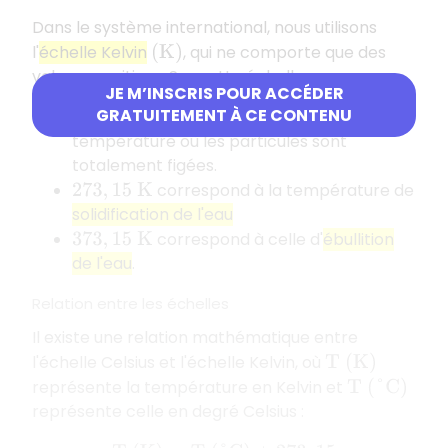
Dans le système international, nous utilisons
l'
échelle Kelvin
, qui ne comporte que des
(
K
)
valeurs positives. Sur cette échelle :
JE M’INSCRIS POUR ACCÉDER
GRATUITEMENT À CE CONTENU
correspond au
zéro absolu
,
0
K
température où les particules sont
totalement figées.
correspond à la température de
273
,
15
K
solidification de l'eau
correspond à celle d'
ébullition
373
,
15
K
de l'eau
.
Relation entre les échelles
Il existe une relation mathématique entre
l'échelle Celsius et l'échelle Kelvin, où
T
(
K
)
représente la température en Kelvin et
T
(
°
C
)
représente celle en degré Celsius :