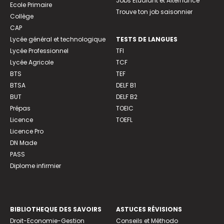
Jobs Etudiant et Alternance
Ecole Primaire
Trouve ton job saisonnier
Collège
CAP
Lycée général et technologique
TESTS DE LANGUES
Lycée Professionnel
TFI
Lycée Agricole
TCF
BTS
TEF
BTSA
DELF B1
BUT
DELF B2
Prépas
TOEIC
Licence
TOEFL
Licence Pro
DN Made
PASS
Diplome infirmier
BIBLIOTHEQUE DES SAVOIRS
ASTUCES RÉVISIONS
Droit-Economie-Gestion
Conseils et Méthodo