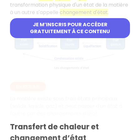
transformation physique d'un état de la matière
à un autre s'appelle
changement d'état
.
JE M’INSCRIS POUR ACCÉDER
GRATUITEMENT À CE CONTENU
EN RÉSUMÉ
La matière existe sous trois états principaux
(solide, liquide, gaz) et peut passer d'un état à
l'autre par des changements d'état.
Transfert de chaleur et
changement d’état