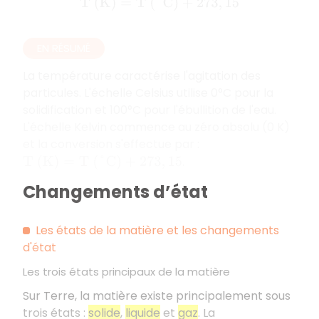
T
(
K
)
=
T
(
°
C
)
+
273
,
15
EN RÉSUMÉ
La température caractérise l'agitation des
particules. L'échelle Celsius utilise 0°C pour la
solidification et 100°C pour l'ébullition de l'eau.
L'échelle Kelvin commence au zéro absolu (0 K)
et la conversion s'effectue par :
.
T
(
K
)
=
T
(
°
C
)
+
273
,
15
Changements d’état
Les états de la matière et les changements
d'état
Les trois états principaux de la matière
Sur Terre, la matière existe principalement sous
trois états :
solide
,
liquide
et
gaz
. La