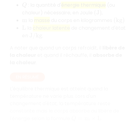
: la quantité d'
énergie thermique
(ou
Q
chaleur) nécessaire, en Joule
,
(
J
)
la
masse
du corps en kilogrammes
m
(
k
g
)
la
chaleur latente
de changement d'état
L
en
.
J
/
k
g
A noter que quand un corps refroidit, il
libère de
la chaleur
et quand il réchauffe, il
absorbe de
la chaleur
.
EN RÉSUMÉ
L'équilibre thermique est atteint quand la
température ne varie plus. Lors d'un
changement d'état, la température reste
constante mais le corps absorbe ou libère de
l'énergie selon la formule
.
Q
=
m
×
L