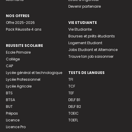
Devenir partenaire
NOS OFFRES
Offre 2025-2026
VIE ETUDIANTE
Pack Réussite 4 ans
Vie Etudiante
Bourses et prêts étudiants
Logement Etudiant
REUSSITE SCOLAIRE
Jobs Etudiant et Alternance
Ecole Primaire
Trouve ton job saisonnier
Collège
CAP
Lycée général et technologique
TESTS DE LANGUES
Lycée Professionnel
TFI
Lycée Agricole
TCF
BTS
TEF
BTSA
DELF B1
BUT
DELF B2
Prépas
TOEIC
Licence
TOEFL
Licence Pro