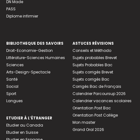
DN Made
PASS
Diplome infirmier
BIBLIOTHEQUE DES SAVOIRS
ASTUCES RÉVISIONS
Droit-Economie-Gestion
Conseils et Méthodo
Littérature-Sciences Humaines
Sujets probables Brevet
Sciences
Sujets Probables Bac
Arts-Design-Spectacle
Sujets corrigés Brevet
Santé
Sujets corrigés Bac
Social
Corrigés Bac de Français
Sport
Calendrier Parcoursup 2026
Langues
Calendrier vacances scolaires
Orientation Post Bac
Orientation Post Collège
ETUDIER À L’ÉTRANGER
Mon master
Etudier au Canada
Grand Oral 2026
Etudier en Suisse
Etudier en Espagne