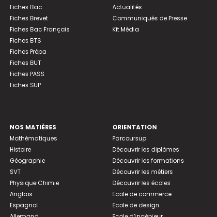
Fiches Bac
Actualités
Fiches Brevet
Communiqués de Presse
Fiches Bac Français
Kit Média
Fiches BTS
Fiches Prépa
Fiches BUT
Fiches PASS
Fiches SUP
NOS MATIÈRES
ORIENTATION
Mathématiques
Parcoursup
Histoire
Découvrir les diplômes
Géographie
Découvrir les formations
SVT
Découvrir les métiers
Physique Chimie
Découvrir les écoles
Anglais
Ecole de commerce
Espagnol
Ecole de design
Allemand
Ecole d’ingénieur