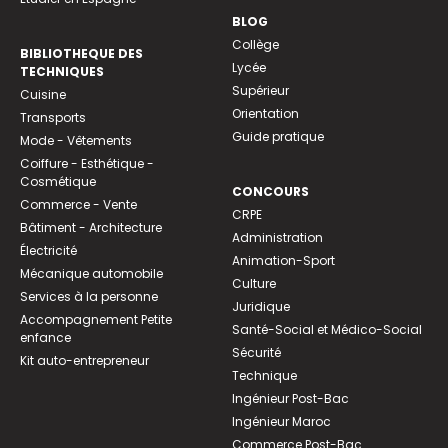
BLOG
Collège
BIBLIOTHEQUE DES
Lycée
TECHNIQUES
Supérieur
Cuisine
Orientation
Transports
Guide pratique
Mode - Vêtements
Coiffure - Esthétique -
Cosmétique
CONCOURS
Commerce - Vente
CRPE
Bâtiment - Architecture
Administration
Électricité
Animation-Sport
Mécanique automobile
Culture
Services à la personne
Juridique
Accompagnement Petite
Santé-Social et Médico-Social
enfance
Sécurité
Kit auto-entrepreneur
Technique
Ingénieur Post-Bac
Ingénieur Maroc
Commerce Post-Bac