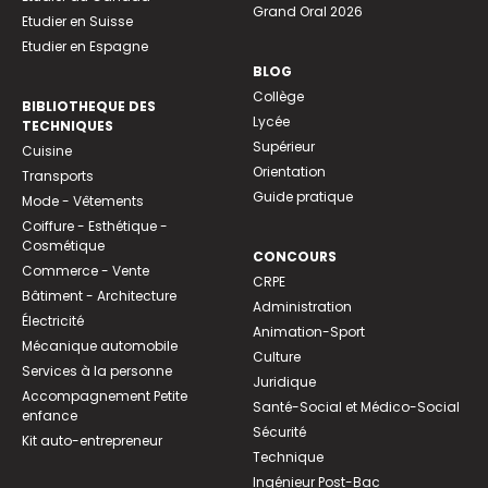
Grand Oral 2026
Etudier en Suisse
Etudier en Espagne
BLOG
Collège
BIBLIOTHEQUE DES
Lycée
TECHNIQUES
Supérieur
Cuisine
Orientation
Transports
Guide pratique
Mode - Vêtements
Coiffure - Esthétique -
Cosmétique
CONCOURS
Commerce - Vente
CRPE
Bâtiment - Architecture
Administration
Électricité
Animation-Sport
Mécanique automobile
Culture
Services à la personne
Juridique
Accompagnement Petite
Santé-Social et Médico-Social
enfance
Sécurité
Kit auto-entrepreneur
Technique
Ingénieur Post-Bac