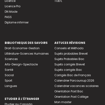
Licence
TOEFL
Licence Pro
DN Made
PASS
Diplome infirmier
BIBLIOTHEQUE DES SAVOIRS
ASTUCES RÉVISIONS
Droit-Economie-Gestion
Conseils et Méthodo
Littérature-Sciences Humaines
Sujets probables Brevet
Sciences
Sujets Probables Bac
Arts-Design-Spectacle
Sujets corrigés Brevet
Santé
Sujets corrigés Bac
Social
Corrigés Bac de Français
Sport
Calendrier Parcoursup 2026
Langues
Calendrier vacances scolaires
Orientation Post Bac
Orientation Post Collège
ETUDIER À L’ÉTRANGER
Mon master
Etudier au Canada