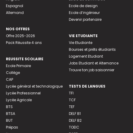
Espagnol
Ecole de design
Allemand
Ecole d’ingénieur
Devenir partenaire
NOS OFFRES
Offre 2025-2026
VIE ETUDIANTE
Pack Réussite 4 ans
Vie Etudiante
Bourses et prêts étudiants
Logement Etudiant
REUSSITE SCOLAIRE
Jobs Etudiant et Alternance
Ecole Primaire
Trouve ton job saisonnier
Collège
CAP
Lycée général et technologique
TESTS DE LANGUES
Lycée Professionnel
TFI
Lycée Agricole
TCF
BTS
TEF
BTSA
DELF B1
BUT
DELF B2
Prépas
TOEIC