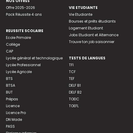
NOS OFFRES
Offre 2025-2026
VIE ETUDIANTE
Pack Réussite 4 ans
Vie Etudiante
Bourses et prêts étudiants
Logement Etudiant
REUSSITE SCOLAIRE
Jobs Etudiant et Alternance
Ecole Primaire
Trouve ton job saisonnier
Collège
CAP
Lycée général et technologique
TESTS DE LANGUES
Lycée Professionnel
TFI
Lycée Agricole
TCF
BTS
TEF
BTSA
DELF B1
BUT
DELF B2
Prépas
TOEIC
Licence
TOEFL
Licence Pro
DN Made
PASS