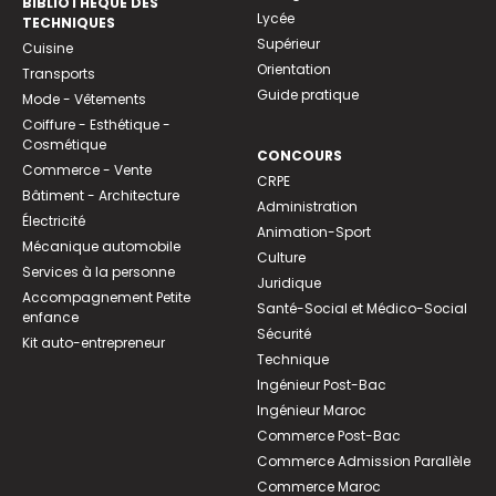
BIBLIOTHEQUE DES
Lycée
TECHNIQUES
Supérieur
Cuisine
Orientation
Transports
Guide pratique
Mode - Vêtements
Coiffure - Esthétique -
Cosmétique
CONCOURS
Commerce - Vente
CRPE
Bâtiment - Architecture
Administration
Électricité
Animation-Sport
Mécanique automobile
Culture
Services à la personne
Juridique
Accompagnement Petite
Santé-Social et Médico-Social
enfance
Sécurité
Kit auto-entrepreneur
Technique
Ingénieur Post-Bac
Ingénieur Maroc
Commerce Post-Bac
Commerce Admission Parallèle
Commerce Maroc