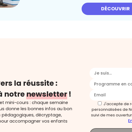
DÉCOUVRIR
Je suis...
ers la réussite :
Programme en c
à notre
newsletter
!
 et mini-cours : chaque semaine
J'accepte de 
ous donne les bonnes infos au bon
personnalisées de N
s pédagogiques, décryptage,
suivi de mes ouverture
En
és pour accompagner vos enfants