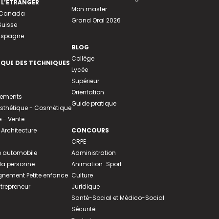
 L’ÉTRANGER
Mon master
u Canada
Grand Oral 2026
Suisse
 Espagne
BLOG
Collège
EQUE DES TECHNIQUES
Lycée
Supérieur
Orientation
tements
Guide pratique
 Esthétique - Cosmétique
- Vente
 Architecture
CONCOURS
CRPE
 automobile
Administration
 la personne
Animation-Sport
ement Petite enfance
Culture
ntrepreneur
Juridique
Santé-Social et Médico-Social
Sécurité