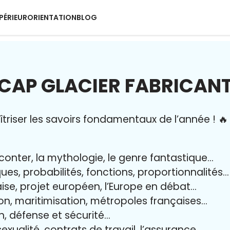
PÉRIEUR
ORIENTATION
BLOG
CAP GLACIER FABRICAN
riser l
es savoirs fondamentaux de l’année
!
🔥
aconter, la mythologie, le genre fantastique…
iques, probabilités, fonctions, proportionnalités…
aise, projet européen, l’Europe en débat…
on, maritimisation, métropoles françaises…
yen, défense et sécurité…
exualité, contrats de travail, l’assurance…