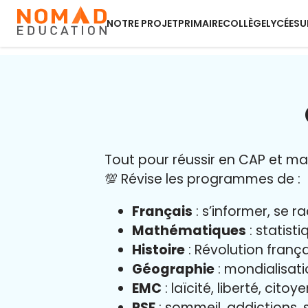
NOTRE PROJET
PRIMAIRE
COLLÈGE
LYCÉE
SU
Tout pour réussir en CAP et maît
💯 Révise les programmes de :
Français
: s’informer, se r
Mathématiques
: statist
Histoire
: Révolution franç
Géographie
: mondialisati
EMC
: laïcité, liberté, cito
PSE
: sommeil, addictions, s