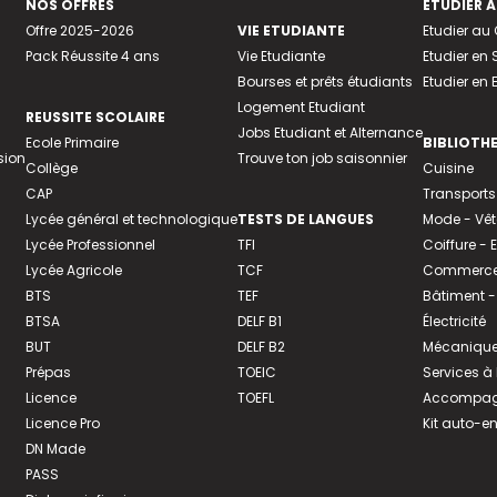
NOS OFFRES
ETUDIER À
Offre 2025-2026
VIE ETUDIANTE
Etudier a
Pack Réussite 4 ans
Vie Etudiante
Etudier en 
Bourses et prêts étudiants
Etudier en
Logement Etudiant
REUSSITE SCOLAIRE
Jobs Etudiant et Alternance
Ecole Primaire
BIBLIOTH
sion
Trouve ton job saisonnier
Collège
Cuisine
CAP
Transports
Lycée général et technologique
TESTS DE LANGUES
Mode - Vê
Lycée Professionnel
TFI
Coiffure -
Lycée Agricole
TCF
Commerce 
BTS
TEF
Bâtiment -
BTSA
DELF B1
Électricité
BUT
DELF B2
Mécanique
Prépas
TOEIC
Services à
Licence
TOEFL
Accompagn
Licence Pro
Kit auto-e
DN Made
PASS