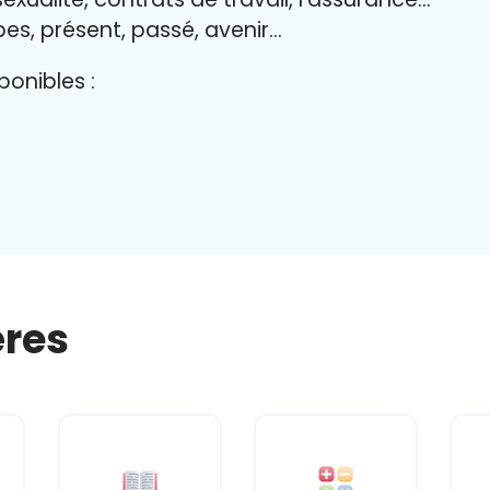
bes, présent, passé, avenir…
onibles :
ères