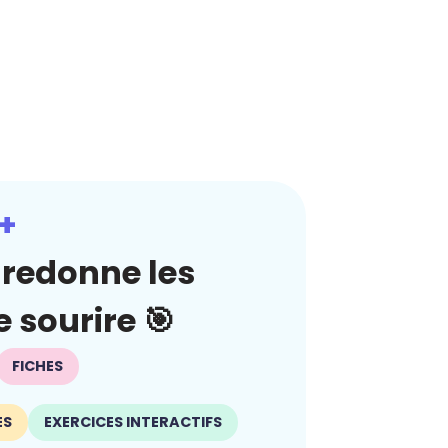
+
redonne les
 sourire 🎯
FICHES
ES
EXERCICES INTERACTIFS