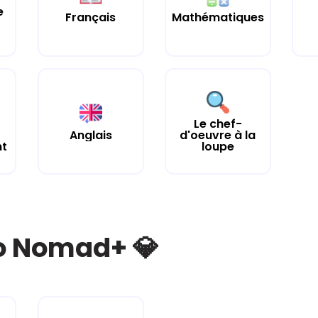
e
Français
Mathématiques
Le chef-
Anglais
d'oeuvre à la
nt
loupe
bo Nomad+ 💎