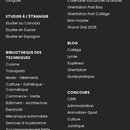
Langues
Calendrier vacances scolaires
Orientation Post Bac
Orientation Post Collège
ETUDIER À L’ÉTRANGER
Mon master
Etudier au Canada
Grand Oral 2026
Etudier en Suisse
Etudier en Espagne
BLOG
Collège
BIBLIOTHEQUE DES
Lycée
TECHNIQUES
Supérieur
Cuisine
Orientation
Transports
Guide pratique
Mode - Vêtements
Coiffure - Esthétique -
Cosmétique
CONCOURS
Commerce - Vente
CRPE
Bâtiment - Architecture
Administration
Électricité
Animation-Sport
Mécanique automobile
Culture
Services à la personne
Juridique
Accompagnement Petite