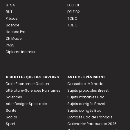
BTSA
DELF B1
BUT
DELF B2
Prépas
TOEIC
Licence
TOEFL
Licence Pro
DN Made
PASS
Diplome infirmier
BIBLIOTHEQUE DES SAVOIRS
ASTUCES RÉVISIONS
Droit-Economie-Gestion
Conseils et Méthodo
Littérature-Sciences Humaines
Sujets probables Brevet
Sciences
Sujets Probables Bac
Arts-Design-Spectacle
Sujets corrigés Brevet
Santé
Sujets corrigés Bac
Social
Corrigés Bac de Français
Sport
Calendrier Parcoursup 2026