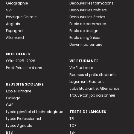
Géographie
Découvrir les formations
SVT
Découvrir les métiers
Physique Chimie
Découvrir les écoles
Anglais
Ecole de commerce
Espagnol
Ecole de design
Allemand
Ecole d’ingénieur
Devenir partenaire
NOS OFFRES
Offre 2025-2026
VIE ETUDIANTE
Pack Réussite 4 ans
Vie Etudiante
Bourses et prêts étudiants
Logement Etudiant
REUSSITE SCOLAIRE
Jobs Etudiant et Alternance
Ecole Primaire
Trouve ton job saisonnier
Collège
CAP
Lycée général et technologique
TESTS DE LANGUES
Lycée Professionnel
TFI
Lycée Agricole
TCF
BTS
TEF