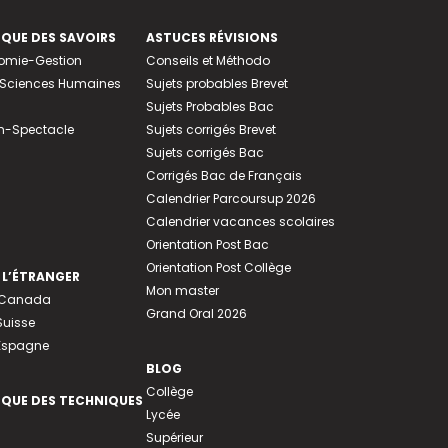
EQUE DES SAVOIRS
ASTUCES RÉVISIONS
nomie-Gestion
Conseils et Méthodo
e-Sciences Humaines
Sujets probables Brevet
Sujets Probables Bac
n-Spectacle
Sujets corrigés Brevet
Sujets corrigés Bac
Corrigés Bac de Français
Calendrier Parcoursup 2026
Calendrier vacances scolaires
Orientation Post Bac
Orientation Post Collège
 L’ÉTRANGER
Mon master
u Canada
Grand Oral 2026
Suisse
 Espagne
BLOG
Collège
EQUE DES TECHNIQUES
Lycée
Supérieur