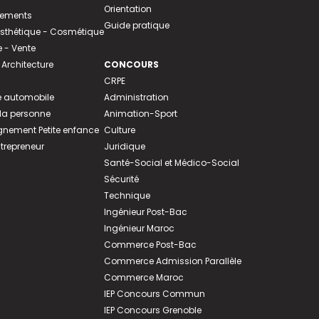
Orientation
tements
Guide pratique
 Esthétique - Cosmétique
- Vente
 Architecture
CONCOURS
CRPE
 automobile
Administration
 la personne
Animation-Sport
ement Petite enfance
Culture
ntrepreneur
Juridique
Santé-Social et Médico-Social
Sécurité
Technique
Ingénieur Post-Bac
Ingénieur Maroc
Commerce Post-Bac
Commerce Admission Parallèle
Commerce Maroc
IEP Concours Commun
IEP Concours Grenoble