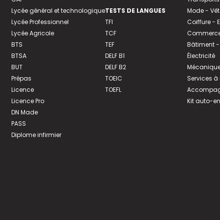
Lycée général et technologique
TESTS DE LANGUES
Mode - Vê
Lycée Professionnel
TFI
Coiffure -
Lycée Agricole
TCF
Commerce 
BTS
TEF
Bâtiment -
BTSA
DELF B1
Électricité
BUT
DELF B2
Mécanique
Prépas
TOEIC
Services à
Licence
TOEFL
Accompagn
Licence Pro
Kit auto-e
DN Made
PASS
Diplome infirmier