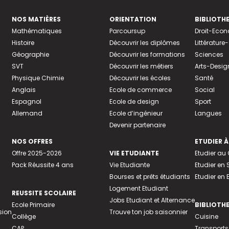
NOS MATIÈRES
ORIENTATION
BIBLIOTH
Mathématiques
Parcoursup
Droit-Eco
Histoire
Découvrir les diplômes
Littératur
Géographie
Découvrir les formations
Sciences
SVT
Découvrir les métiers
Arts-Desig
Physique Chimie
Découvrir les écoles
Santé
Anglais
Ecole de commerce
Social
Espagnol
Ecole de design
Sport
Allemand
Ecole d’ingénieur
Langues
Devenir partenaire
NOS OFFRES
ETUDIER À
Offre 2025-2026
VIE ETUDIANTE
Etudier a
Pack Réussite 4 ans
Vie Etudiante
Etudier en 
Bourses et prêts étudiants
Etudier en
Logement Etudiant
REUSSITE SCOLAIRE
Jobs Etudiant et Alternance
Ecole Primaire
BIBLIOTH
sion
Trouve ton job saisonnier
Collège
Cuisine
CAP
Transports