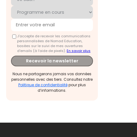
J'accepte de recevoir les communications
personnalisées de Nomad Education,
basées sur le suivi de mes ouvertures
d'emails (à l’aide de pixels).
En savoir plus
Recevoir la newsletter
Nous ne partagerons jamais vos données
personnelles avec des tiers. Consultez notre
Politique de confidentialité
pour plus
d’informations.