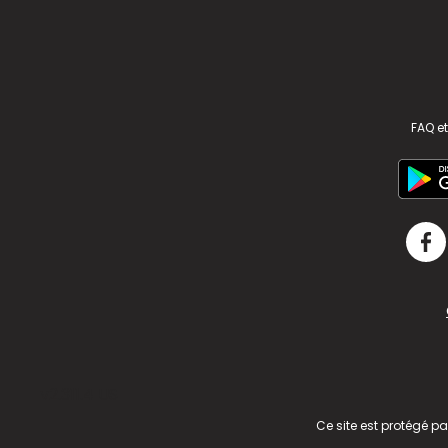
FAQ et
v2.311.4 US
Ce site est protégé p