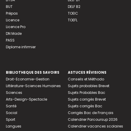
BUT
DELF B2
Prépas
TOEIC
Licence
TOEFL
Licence Pro
DN Made
PASS
Diplome infirmier
BIBLIOTHEQUE DES SAVOIRS
ASTUCES RÉVISIONS
Droit-Economie-Gestion
Conseils et Méthodo
Littérature-Sciences Humaines
Sujets probables Brevet
Sciences
Sujets Probables Bac
Arts-Design-Spectacle
Sujets corrigés Brevet
Santé
Sujets corrigés Bac
Social
Corrigés Bac de Français
Sport
Calendrier Parcoursup 2026
Langues
Calendrier vacances scolaires