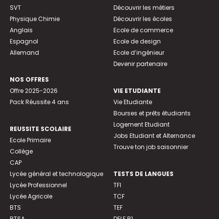
SVT
Découvrir les métiers
Physique Chimie
Découvrir les écoles
Anglais
Ecole de commerce
Espagnol
Ecole de design
Allemand
Ecole d’ingénieur
Devenir partenaire
NOS OFFRES
Offre 2025-2026
VIE ETUDIANTE
Pack Réussite 4 ans
Vie Etudiante
Bourses et prêts étudiants
Logement Etudiant
REUSSITE SCOLAIRE
Jobs Etudiant et Alternance
Ecole Primaire
Trouve ton job saisonnier
Collège
CAP
Lycée général et technologique
TESTS DE LANGUES
Lycée Professionnel
TFI
Lycée Agricole
TCF
BTS
TEF
BTSA
DELF B1