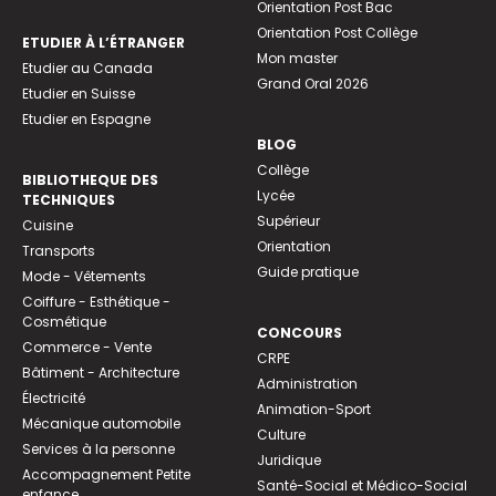
Orientation Post Bac
Orientation Post Collège
ETUDIER À L’ÉTRANGER
Mon master
Etudier au Canada
Grand Oral 2026
Etudier en Suisse
Etudier en Espagne
BLOG
Collège
BIBLIOTHEQUE DES
Lycée
TECHNIQUES
Supérieur
Cuisine
Orientation
Transports
Guide pratique
Mode - Vêtements
Coiffure - Esthétique -
Cosmétique
CONCOURS
Commerce - Vente
CRPE
Bâtiment - Architecture
Administration
Électricité
Animation-Sport
Mécanique automobile
Culture
Services à la personne
Juridique
Accompagnement Petite
Santé-Social et Médico-Social
enfance