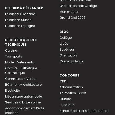
Orientation Post Collège
ETUDIER À L’ÉTRANGER
Mon master
Etudier au Canada
Grand Oral 2026
Etudier en Suisse
Etudier en Espagne
BLOG
Collège
BIBLIOTHEQUE DES
Lycée
TECHNIQUES
Supérieur
Cuisine
Orientation
Transports
Guide pratique
Mode - Vêtements
Coiffure - Esthétique -
Cosmétique
CONCOURS
Commerce - Vente
CRPE
Bâtiment - Architecture
Administration
Électricité
Animation-Sport
Mécanique automobile
Culture
Services à la personne
Juridique
Accompagnement Petite
Santé-Social et Médico-Social
enfance