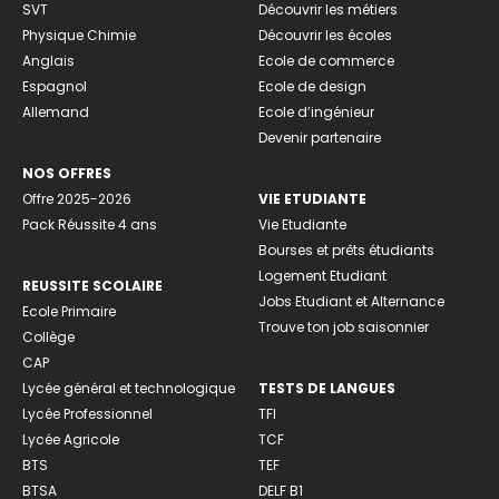
SVT
Découvrir les métiers
Physique Chimie
Découvrir les écoles
Anglais
Ecole de commerce
Espagnol
Ecole de design
Allemand
Ecole d’ingénieur
Devenir partenaire
NOS OFFRES
Offre 2025-2026
VIE ETUDIANTE
Pack Réussite 4 ans
Vie Etudiante
Bourses et prêts étudiants
Logement Etudiant
REUSSITE SCOLAIRE
Jobs Etudiant et Alternance
Ecole Primaire
Trouve ton job saisonnier
Collège
CAP
Lycée général et technologique
TESTS DE LANGUES
Lycée Professionnel
TFI
Lycée Agricole
TCF
BTS
TEF
BTSA
DELF B1