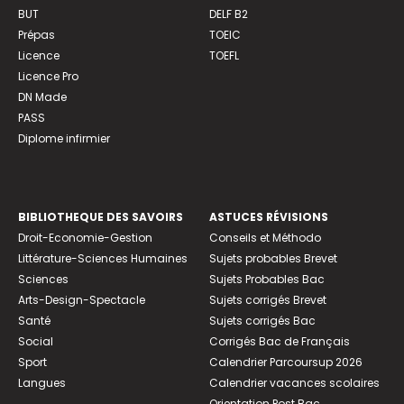
BUT
DELF B2
Prépas
TOEIC
Licence
TOEFL
Licence Pro
DN Made
PASS
Diplome infirmier
BIBLIOTHEQUE DES SAVOIRS
ASTUCES RÉVISIONS
Droit-Economie-Gestion
Conseils et Méthodo
Littérature-Sciences Humaines
Sujets probables Brevet
Sciences
Sujets Probables Bac
Arts-Design-Spectacle
Sujets corrigés Brevet
Santé
Sujets corrigés Bac
Social
Corrigés Bac de Français
Sport
Calendrier Parcoursup 2026
Langues
Calendrier vacances scolaires
Orientation Post Bac