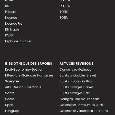
BUT
DELF B2
Prépas
TOEIC
Licence
TOEFL
Licence Pro
DN Made
PASS
Diplome infirmier
BIBLIOTHEQUE DES SAVOIRS
ASTUCES RÉVISIONS
Droit-Economie-Gestion
Conseils et Méthodo
Littérature-Sciences Humaines
Sujets probables Brevet
Sciences
Sujets Probables Bac
Arts-Design-Spectacle
Sujets corrigés Brevet
Santé
Sujets corrigés Bac
Social
Corrigés Bac de Français
Sport
Calendrier Parcoursup 2026
Langues
Calendrier vacances scolaires