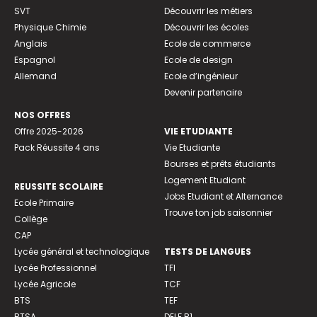
SVT
Découvrir les métiers
Physique Chimie
Découvrir les écoles
Anglais
Ecole de commerce
Espagnol
Ecole de design
Allemand
Ecole d’ingénieur
Devenir partenaire
NOS OFFRES
Offre 2025-2026
VIE ETUDIANTE
Pack Réussite 4 ans
Vie Etudiante
Bourses et prêts étudiants
Logement Etudiant
REUSSITE SCOLAIRE
Jobs Etudiant et Alternance
Ecole Primaire
Trouve ton job saisonnier
Collège
CAP
Lycée général et technologique
TESTS DE LANGUES
Lycée Professionnel
TFI
Lycée Agricole
TCF
BTS
TEF
BTSA
DELF B1