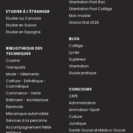
Orientation Post Bac
Orientation Post Collège
ETUDIER À L’ÉTRANGER
Mon master
Etudier au Canada
Grand Oral 2026
Etudier en Suisse
Etudier en Espagne
BLOG
Collège
BIBLIOTHEQUE DES
Lycée
TECHNIQUES
Supérieur
Cuisine
Orientation
Transports
Guide pratique
Mode - Vêtements
Coiffure - Esthétique -
Cosmétique
CONCOURS
Commerce - Vente
CRPE
Bâtiment - Architecture
Administration
Électricité
Animation-Sport
Mécanique automobile
Culture
Services à la personne
Juridique
Accompagnement Petite
Santé-Social et Médico-Social
enfance