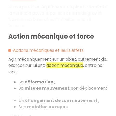
Un corps est en équilibre sur un plan horizontal si
la verticale passant par son centre de gravité
traverse sa base de sustentation, sinon il
bascule.
Action mécanique et force
Actions mécaniques et leurs effets
Agir mécaniquement sur un objet, autrement dit,
exercer sur lui une
action mécanique
, entraîne
soit :
Sa
déformation
;
Sa
mise en mouvement
, son déplacement
;
Un
changement de son mouvement
;
Son
maintien au repos
.