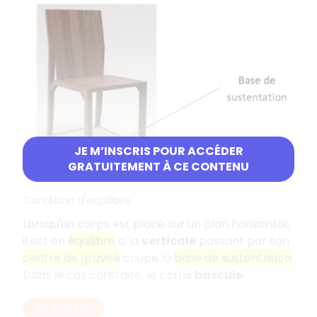
JE M’INSCRIS POUR ACCÉDER
GRATUITEMENT À CE CONTENU
Condition d'équilibre
Lorsqu'un corps est placé sur un plan horizontal,
il est en
équilibre
si la
verticale
passant par son
centre de gravité
coupe la
base de sustentation
.
Dans le cas contraire, le corps
bascule
.
EN RÉSUMÉ