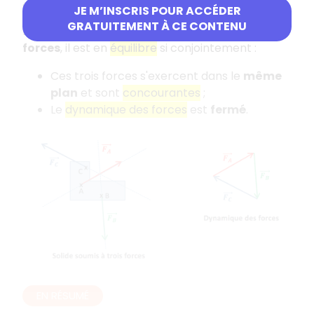
Équilibre sous trois forces
JE M’INSCRIS POUR ACCÉDER
GRATUITEMENT À CE CONTENU
Lorsqu'un
solide au repos
est soumis à
trois
forces
, il est en
équilibre
si conjointement :
Ces trois forces s'exercent dans le
même
plan
et sont
concourantes
;
Le
dynamique des forces
est
fermé
.
EN RÉSUMÉ