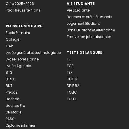
Offre 2025-2026
VIE ETUDIANTE
Pack Réussite 4 ans
Vie Etudiante
Bourses et prêts étudiants
Logement Etudiant
REUSSITE SCOLAIRE
Jobs Etudiant et Alternance
Ecole Primaire
Trouve ton job saisonnier
Collège
CAP
Lycée général et technologique
TESTS DE LANGUES
Lycée Professionnel
TFI
Lycée Agricole
TCF
BTS
TEF
BTSA
DELF B1
BUT
DELF B2
Prépas
TOEIC
Licence
TOEFL
Licence Pro
DN Made
PASS
Diplome infirmier