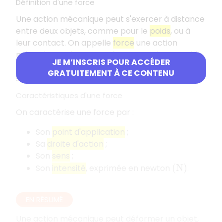
Définition d'une force
Une action mécanique peut s'exercer à distance
entre deux objets, comme pour le
poids
, ou à
leur contact. On appelle
force
une action
mécanique qui est exercée en un point. Le poids
JE M’INSCRIS POUR ACCÉDER
d'un objet est donc une force qui s'exerce sur
GRATUITEMENT À CE CONTENU
son
centre de gravité
.
Caractéristiques d'une force
On caractérise une force par :
Son
point d'application
;
Sa
droite d'action
;
Son
sens
;
Son
intensité
, exprimée en newton
.
(
N
)
EN RÉSUMÉ
Une action mécanique peut déformer un objet,