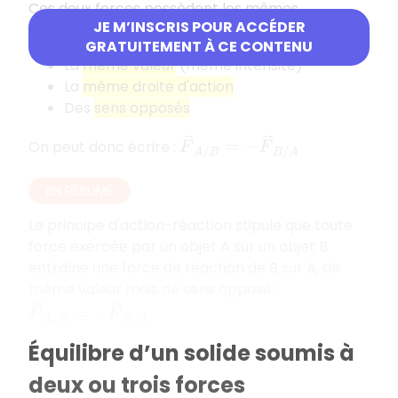
Ces deux forces possèdent les mêmes
JE M’INSCRIS POUR ACCÉDER
caractéristiques suivantes :
GRATUITEMENT À CE CONTENU
La
même valeur
(même intensité)
La
même droite d'action
Des
sens opposés
F
→
A
/
B
=
−
F
→
B
/
A
On peut donc écrire :
EN RÉSUMÉ
Le principe d'action-réaction stipule que toute
force exercée par un objet A sur un objet B
entraîne une force de réaction de B sur A, de
même valeur mais de sens opposé :
F
→
A
/
B
=
−
F
→
B
/
A
.
Équilibre d’un solide soumis à
deux ou trois forces