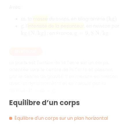
Avec :
, la
masse
du corps, en kilogramme
m
(
k
g
)
, l'
intensité de la pesanteur
, en newton par
g
; en France,
.
k
g
(
N
/
k
g
)
g
=
9
,
8
N
/
k
g
EN RÉSUMÉ
Le poids est l'action de la Terre sur un corps,
orientée vers le centre de la Terre et passant
par le centre de gravité. Il se mesure en newton
avec un dynamomètre et se calcule par la
formule
.
P
=
m
×
g
Equilibre d’un corps
Équilibre d'un corps sur un plan horizontal