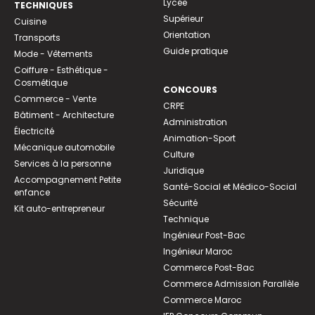
Lycée
TECHNIQUES
Supérieur
Cuisine
Orientation
Transports
Guide pratique
Mode - Vêtements
Coiffure - Esthétique -
Cosmétique
CONCOURS
Commerce - Vente
CRPE
Bâtiment - Architecture
Administration
Électricité
Animation-Sport
Mécanique automobile
Culture
Services à la personne
Juridique
Accompagnement Petite
Santé-Social et Médico-Social
enfance
Sécurité
Kit auto-entrepreneur
Technique
Ingénieur Post-Bac
Ingénieur Maroc
Commerce Post-Bac
Commerce Admission Parallèle
Commerce Maroc