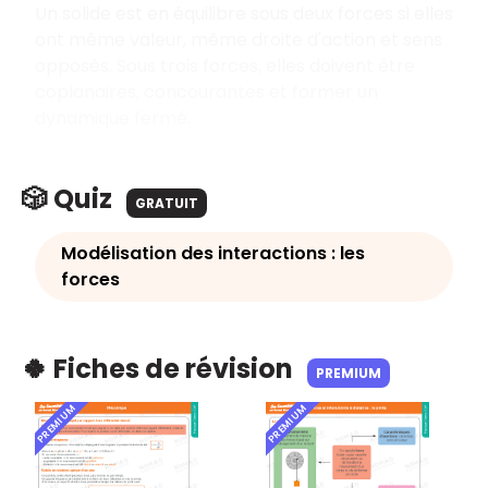
Un solide est en équilibre sous deux forces si elles
ont même valeur, même droite d'action et sens
opposés. Sous trois forces, elles doivent être
coplanaires, concourantes et former un
dynamique fermé.
🎲 Quiz
GRATUIT
Modélisation des interactions : les
forces
🍀 Fiches de révision
PREMIUM
PREMIUM
PREMIUM