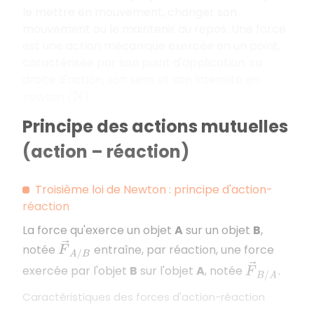
le mettre en mouvement, changer son
mouvement ou le maintenir au repos. Une force
est une action mécanique exercée en un point,
caractérisée par son point d'application, sa
droite d'action, son sens et son intensité en
newton
.
(
N
)
Principe des actions mutuelles
(action – réaction)
Troisième loi de Newton : principe d'action-
réaction
La force qu'exerce un objet
A
sur un objet
B
,
F
→
A
/
B
notée
entraîne, par réaction, une force
F
→
B
/
A
exercée par l'objet
B
sur l'objet
A
, notée
.
Caractéristiques des forces d'action-réaction