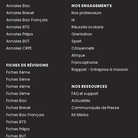
Annales Bac
NOS ENGAGEMENTS
Annales Brevet
Nos professeurs
Annales Bac Français
IA
Annales BTS
Réussite scolaire
Annales Prépa
Orientation
Annales BUT
Sport
Annales CRPE
Citoyenneté
Afrique
Francophonie
FICHES DE RÉVISIONS
Rapport - Entreprise à mission
Fiches 6ème
Fiches 5ème
Fiches 4ème
NOS RESSOURCES
Fiches 3ème
FAQ et support
Fiches Bac
Actualités
Fiches Brevet
Communiqués de Presse
Fiches Bac Français
Kit Média
Fiches BTS
Fiches Prépa
Fiches BUT