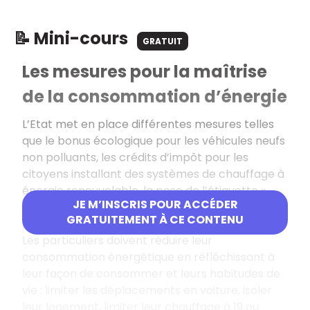
📝 Mini-cours
GRATUIT
Les mesures pour la maîtrise
de la consommation d’énergie
L’Etat met en place différentes mesures telles
que le bonus écologique pour les véhicules neufs
non polluants, les crédits d’impôt pour les
citoyens installant des systèmes de chauffage à
énergie renouvelable, la pose de l’étiquette «
JE M’INSCRIS POUR ACCÉDER
énergie » sur les appareils, véhicules et
GRATUITEMENT À CE CONTENU
logements.
Les particuliers doivent réduire leur
consommation énergétique en réfléchissant à
leur façon de consommer et leurs habitudes de
vie : limiter les déplacements en voiture, isoler
leur logement, limiter leur chauffage à 19 ou