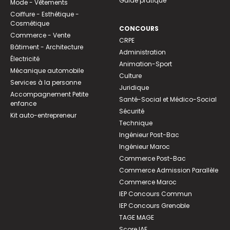
Guide pratique
Mode - Vêtements
Coiffure - Esthétique -
Cosmétique
CONCOURS
Commerce - Vente
CRPE
Bâtiment - Architecture
Administration
Électricité
Animation-Sport
Mécanique automobile
Culture
Services à la personne
Juridique
Accompagnement Petite
Santé-Social et Médico-Social
enfance
Sécurité
Kit auto-entrepreneur
Technique
Ingénieur Post-Bac
Ingénieur Maroc
Commerce Post-Bac
Commerce Admission Parallèle
Commerce Maroc
IEP Concours Commun
IEP Concours Grenoble
TAGE MAGE
Score IAE