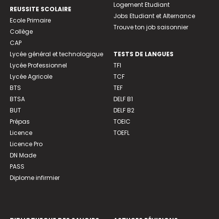
Logement Etudiant
REUSSITE SCOLAIRE
Jobs Etudiant et Alternance
Ecole Primaire
Trouve ton job saisonnier
Collège
CAP
Lycée général et technologique
TESTS DE LANGUES
Lycée Professionnel
TFI
Lycée Agricole
TCF
BTS
TEF
BTSA
DELF B1
BUT
DELF B2
Prépas
TOEIC
Licence
TOEFL
Licence Pro
DN Made
PASS
Diplome infirmier