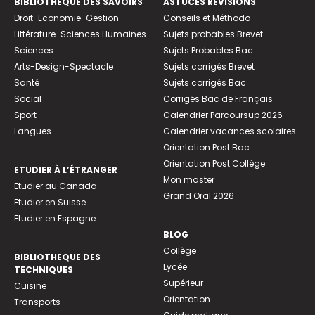
BIBLIOTHEQUE DES SAVOIRS
ASTUCES RÉVISIONS
Droit-Economie-Gestion
Conseils et Méthodo
Littérature-Sciences Humaines
Sujets probables Brevet
Sciences
Sujets Probables Bac
Arts-Design-Spectacle
Sujets corrigés Brevet
Santé
Sujets corrigés Bac
Social
Corrigés Bac de Français
Sport
Calendrier Parcoursup 2026
Langues
Calendrier vacances scolaires
Orientation Post Bac
Orientation Post Collège
ETUDIER À L’ÉTRANGER
Mon master
Etudier au Canada
Grand Oral 2026
Etudier en Suisse
Etudier en Espagne
BLOG
Collège
BIBLIOTHEQUE DES
Lycée
TECHNIQUES
Supérieur
Cuisine
Orientation
Transports