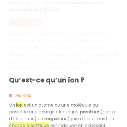
périodique des éléments
renseigne sur la
structure de l'atome
.
EN RÉSUMÉ
La classification périodique classe les éléments
selon leur masse croissante, le nombre de
couches d'électrons (lignes) et le nombre
d'électrons sur la dernière couche (colonnes). La
notation
indique le symbole, le numéro
X
Z
A
atomique et le nombre de masse.
Qu’est-ce qu’un ion ?
Les ions
Un
ion
est un atome ou une molécule qui
possède une charge électrique
positive
(perte
d'électrons) ou
négative
(gain d'électrons). La
charge électrique
est indiquée en exposant,