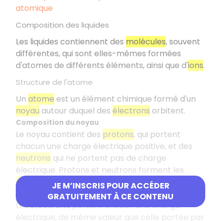
atomique
Composition des liquides
Les liquides contiennent des
molécules
, souvent
différentes, qui sont elles-mêmes formées
d'atomes de différents éléments, ainsi que d'
ions
.
Structure de l'atome
Un
atome
est un élément chimique formé d'un
noyau
autour duquel des
électrons
orbitent.
Composition du noyau
Le noyau contient des
protons
, qui portent
chacun une charge électrique positive, et des
neutrons
qui ne portent pas de charge
électrique. Protons et neutrons forment les
nucléons
.
JE M’INSCRIS POUR ACCÉDER
Propriétés électriques de l'atome
GRATUITEMENT À CE CONTENU
Les
électrons
portent chacun une charge
électrique, de même valeur que celle portée par