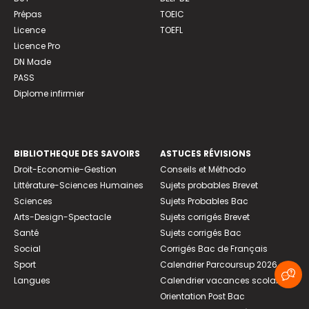
Prépas
TOEIC
Licence
TOEFL
Licence Pro
DN Made
PASS
Diplome infirmier
BIBLIOTHEQUE DES SAVOIRS
ASTUCES RÉVISIONS
Droit-Economie-Gestion
Conseils et Méthodo
Littérature-Sciences Humaines
Sujets probables Brevet
Sciences
Sujets Probables Bac
Arts-Design-Spectacle
Sujets corrigés Brevet
Santé
Sujets corrigés Bac
Social
Corrigés Bac de Français
Sport
Calendrier Parcoursup 2026
Langues
Calendrier vacances scolaires
Orientation Post Bac