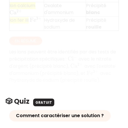
Ion calcium
Oxalate
Précipité
d'ammonium
blanc
C
a
2
+
Hydroxyde de
Précipité
Ion fer III
F
e
3
+
sodium
rouille
EN RÉSUMÉ
Les ions peuvent être identifiés par des tests de
précipitation spécifiques :
avec le nitrate
C
l
−
d'argent (précipité blanc),
avec l'oxalate
C
a
2
+
d'ammonium (précipité blanc), et
avec
F
e
3
+
l'hydroxyde de sodium (précipité rouille).
🎲 Quiz
GRATUIT
Comment caractériser une solution ?