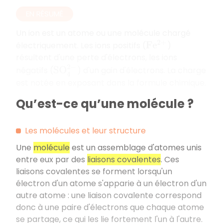
EN RÉSUMÉ
Un ion est un atome ou une molécule chargé
électriquement. Les ions positifs (
)
F
e
2
+
résultent d'une perte d'électrons, les ions
S
O
4
2
−
négatifs (
) d'un gain d'électrons. La charge
est notée en exposant dans la formule chimique.
Qu’est-ce qu’une molécule ?
Les molécules et leur structure
Une
molécule
est un assemblage d'atomes unis
entre eux par des
liaisons covalentes
. Ces
liaisons covalentes se forment lorsqu'un
électron d'un atome s'apparie à un électron d'un
autre atome : une liaison covalente correspond
donc à une paire d'électrons que chaque atome
se partage, ce qui les lie fortement l'un à l'autre.