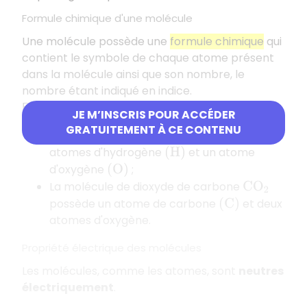
Formule chimique d'une molécule
Une molécule possède une
formule chimique
qui
contient le symbole de chaque atome présent
dans la molécule ainsi que son nombre, le
nombre étant indiqué en indice.
Exemples
JE M’INSCRIS POUR ACCÉDER
GRATUITEMENT À CE CONTENU
La molécule d'eau
possède deux
H
2
O
atomes d'hydrogène
et un atome
(
H
)
d'oxygène
;
(
O
)
La molécule de dioxyde de carbone
C
O
2
possède un atome de carbone
et deux
(
C
)
atomes d'oxygène.
Propriété électrique des molécules
Les molécules, comme les atomes, sont
neutres
électriquement
.