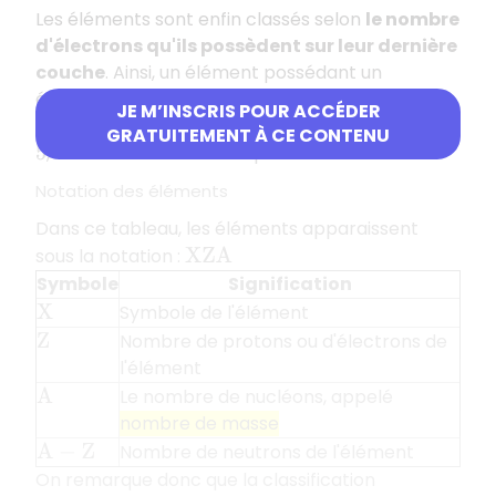
Les éléments sont enfin classés selon
le nombre
d'électrons qu'ils possèdent sur leur dernière
couche
. Ainsi, un élément possédant un
électron sur sa dernière couche est classé dans
JE M’INSCRIS POUR ACCÉDER
la première
colonne
du tableau. S'il en possède
GRATUITEMENT À CE CONTENU
, il sera situé dans la cinquième colonne…
5
Notation des éléments
Dans ce tableau, les éléments apparaissent
sous la notation :
X
Z
A
Symbole
Signification
Symbole de l'élément
X
Nombre de protons ou d'électrons de
Z
l'élément
Le nombre de nucléons, appelé
A
nombre de masse
Nombre de neutrons de l'élément
A
−
Z
On remarque donc que la classification