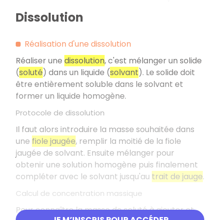
Dissolution
Réalisation d'une dissolution
Réaliser une
dissolution
, c'est mélanger un solide
(
soluté
) dans un liquide (
solvant
). Le solide doit
être entièrement soluble dans le solvant et
former un liquide homogène.
Protocole de dissolution
Il faut alors introduire la masse souhaitée dans
une
fiole jaugée
, remplir la moitié de la fiole
jaugée de solvant. Ensuite mélanger pour
obtenir une solution homogène puis finalement
compléter avec le solvant jusqu'au
trait de jauge
.
Calcul de concentration massique
Pour connaître la masse de soluté à ajouter et
JE M’INSCRIS POUR ACCÉDER