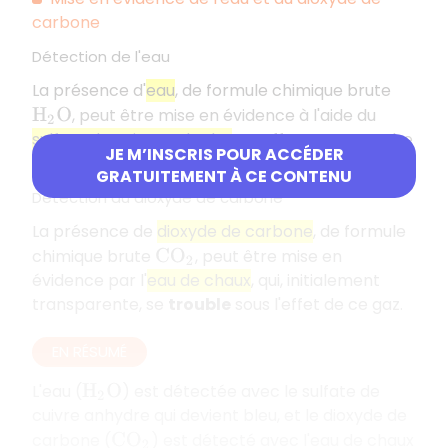
carbone
Détection de l'eau
La présence d'
eau
, de formule chimique brute
, peut être mise en évidence à l'aide du
H
2
O
sulfate de cuivre anhydre
. En effet, cette poudre
JE M’INSCRIS POUR ACCÉDER
blanche devient
bleue
en présence d'eau.
GRATUITEMENT À CE CONTENU
Détection du dioxyde de carbone
La présence de
dioxyde de carbone
, de formule
chimique brute
, peut être mise en
C
O
2
évidence par l'
eau de chaux
, qui, initialement
transparente, se
trouble
sous l'effet de ce gaz.
EN RÉSUMÉ
L'eau (
) est détectée avec le sulfate de
H
2
O
cuivre anhydre qui devient bleu, et le dioxyde de
carbone (
) est détecté avec l'eau de chaux
C
O
2