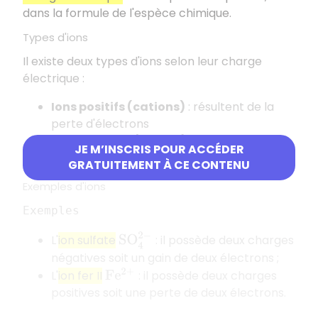
dans la formule de l'espèce chimique.
Types d'ions
Il existe deux types d'ions selon leur charge
électrique :
Ions positifs (cations)
: résultent de la
perte d'électrons
Ions négatifs (anions)
: résultent du gain
JE M’INSCRIS POUR ACCÉDER
d'électrons
GRATUITEMENT À CE CONTENU
Exemples d'ions
Exemples
S
O
4
2
−
L'
ion sulfate
: il possède deux charges
négatives soit un gain de deux électrons ;
L'
ion fer II
: il possède deux charges
F
e
2
+
positives soit une perte de deux électrons.