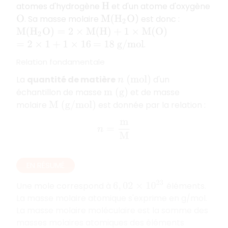
atomes d'hydrogène
et d'un atome d'oxygène
H
. Sa masse molaire
) est donc :
O
M
(
H
2
O
M
(
H
2
O
)
=
2
×
M
(
H
)
+
1
×
M
(
O
)
.
=
2
×
1
+
1
×
16
=
18
g
/
m
o
l
Relation fondamentale
La
quantité de matière
d'un
n
(
m
o
l
)
échantillon de masse
et de masse
m
(
g
)
molaire
est donnée par la relation :
M
(
g
/
m
o
l
)
n
=
m
M
EN RÉSUMÉ
6
,
02
×
10
23
Une mole correspond à
éléments.
La masse molaire atomique s'exprime en g/mol.
La masse molaire moléculaire est la somme des
masses molaires atomiques des éléments