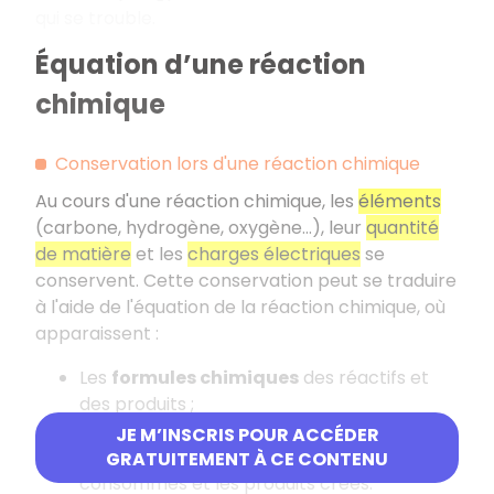
qui se trouble.
Équation d’une réaction
chimique
Conservation lors d'une réaction chimique
Au cours d'une réaction chimique, les
éléments
(carbone, hydrogène, oxygène…), leur
quantité
de matière
et les
charges électriques
se
conservent. Cette conservation peut se traduire
à l'aide de l'équation de la réaction chimique, où
apparaissent :
Les
formules chimiques
des réactifs et
des produits ;
Les
coefficients
indiquant les proportions
JE M’INSCRIS POUR ACCÉDER
dans lesquelles les réactifs sont
GRATUITEMENT À CE CONTENU
consommés et les produits créés.