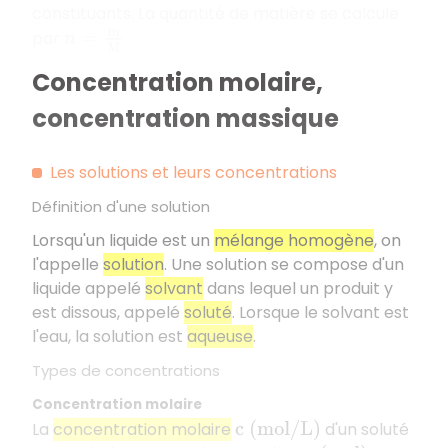
constituants. La quantité de matière se calcule
par
.
n
=
m
M
Concentration molaire,
concentration massique
Les solutions et leurs concentrations
Définition d'une solution
Lorsqu'un liquide est un
mélange homogène
, on
l'appelle
solution
. Une solution se compose d'un
liquide appelé
solvant
dans lequel un produit y
est dissous, appelé
soluté
. Lorsque le solvant est
l'eau, la solution est
aqueuse
.
Types de concentrations
Concentration molaire
La
concentration molaire
d'un soluté
c
(
m
o
l
/
L
)