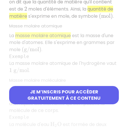
on dit que la quantité de matière qu'il contient
est de
moles d'éléments. Ainsi, la
quantité de
2
matière
s'exprime en mole, de symbole
.
(
m
o
l
)
Masse molaire atomique
La
masse molaire atomique
est la masse d'une
mole d'atomes. Elle s'exprime en grammes par
mole
.
(
g
/
m
o
l
)
Exemple
La masse molaire atomique de l'hydrogène vaut
.
1
g
/
m
o
l
Masse molaire moléculaire
La
masse molaire moléculaire
d'un corps
JE M’INSCRIS POUR ACCÉDER
correspond à la somme des masses molaires
GRATUITEMENT À CE CONTENU
atomiques des éléments qui composent la
molécule de ce corps.
Exemple
La molécule d'eau
est formée de deux
H
2
O