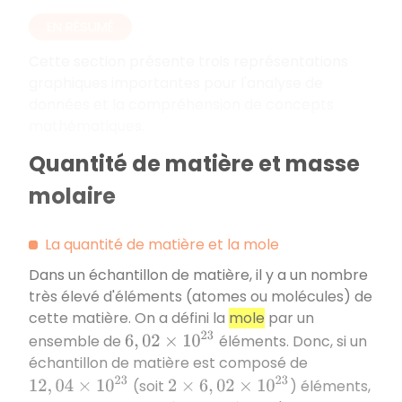
EN RÉSUMÉ
Cette section présente trois représentations
graphiques importantes pour l'analyse de
données et la compréhension de concepts
mathématiques.
Quantité de matière et masse
molaire
La quantité de matière et la mole
Dans un échantillon de matière, il y a un nombre
très élevé d'éléments (atomes ou molécules) de
cette matière. On a défini la
mole
par un
6
,
02
×
10
23
ensemble de
éléments. Donc, si un
échantillon de matière est composé de
12
,
04
×
10
23
2
×
6
,
02
×
10
23
(soit
) éléments,