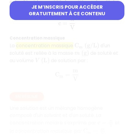
est reliée à la quantité de matière
de
n
(
m
o
l
)
JE M’INSCRIS POUR ACCÉDER
soluté et au volume
de solution par :
V
(
L
)
GRATUITEMENT À CE CONTENU
c
=
n
V
Concentration massique
La
concentration massique
d'un
C
m
(
g
/
L
)
soluté est reliée à la masse
de soluté et
m
(
g
)
au volume
de solution par :
V
(
L
)
C
m
=
m
V
EN RÉSUMÉ
Une solution est un mélange homogène
composé d'un solvant et d'un soluté. La
concentration molaire s'exprime par
et
c
=
n
V
la concentration massique par
.
C
m
=
m
V