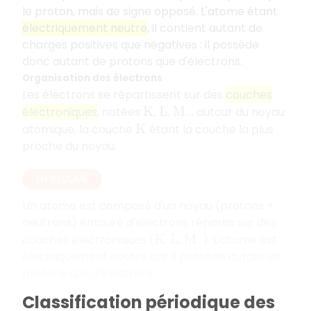
le proton, mais de signe opposé. L'atome étant
électriquement neutre
, il contient autant de
charges positives que négatives : il possède
donc autant de protons que d'électrons.
Organisation des électrons
Les électrons se répartissent sur des
couches
électroniques
, notées
,
,
…, autour du noyau
K
L
M
atomique, la couche
étant la couche la plus
K
proche du noyau.
EN RÉSUMÉ
Un atome est composé d'un noyau (protons +
neutrons) entouré d'électrons répartis sur des
couches électroniques (
,
,
...). L'atome est
K
L
M
électriquement neutre car il possède autant de
protons que d'électrons.
Classification périodique des