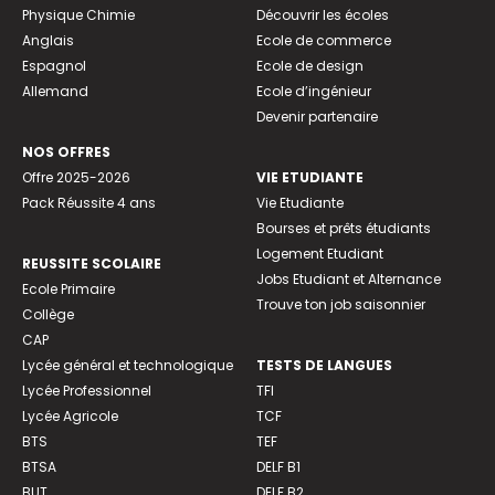
Physique Chimie
Découvrir les écoles
Anglais
Ecole de commerce
Espagnol
Ecole de design
Allemand
Ecole d’ingénieur
Devenir partenaire
NOS OFFRES
Offre 2025-2026
VIE ETUDIANTE
Pack Réussite 4 ans
Vie Etudiante
Bourses et prêts étudiants
Logement Etudiant
REUSSITE SCOLAIRE
Jobs Etudiant et Alternance
Ecole Primaire
Trouve ton job saisonnier
Collège
CAP
Lycée général et technologique
TESTS DE LANGUES
Lycée Professionnel
TFI
Lycée Agricole
TCF
BTS
TEF
BTSA
DELF B1
BUT
DELF B2