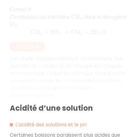
Exemple
Combustion du méthane
dans le dioxygène
C
H
4
.
O
2
C
H
4
+
2
O
2
→
C
O
2
+
2
H
2
O
EN RÉSUMÉ
Lors d'une réaction chimique, les éléments, leur
quantité de matière et les charges électriques
se conservent. L'équation chimique traduit cette
conservation avec les formules des réactifs et
produits ainsi que leurs coefficients
stœchiométriques.
Acidité d’une solution
L'acidité des solutions et le pH
Certaines boissons paraissent plus acides que