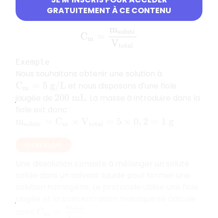
choisir la bonne fiole jaugée, il faut faire un calcul
GRATUITEMENT À CE CONTENU
de
concentration massique
:
C
m
=
m
s
o
l
u
t
é
V
t
o
t
a
l
é
Exemple
Nous souhaitons obtenir une solution à
et nous disposons d'une fiole
C
m
=
5
g
/
L
jaugée de
. La masse à introduire dans la
200
m
L
fiole est donc :
m
s
o
l
u
t
é
=
C
m
×
V
t
o
t
a
l
=
5
×
0
,
2
=
1
g
é
EN RÉSUMÉ
Une dissolution consiste à mélanger un soluté
solide dans un solvant liquide pour former une
solution homogène. Le protocole utilise une fiole
jaugée et la concentration massique se calcule
C
m
=
m
s
o
l
u
t
é
V
t
o
t
a
l
avec
.
é