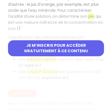
d'autres : le jus d'orange, par exemple, est plus
acide que l'eau minérale. Pour caractériser
l'acidité d'une solution, on détermine son
pH
, qui
est une mesure indirecte de la concentration en
ions
.
H
+
Classification des solutions selon leur pH
JE M’INSCRIS POUR ACCÉDER
Une
solution acide
est riche en ions
, son
H
+
GRATUITEMENT À CE CONTENU
pH est
inférieur à 7
Une
solution neutre
, comme l'eau pure, a un
pH
égal à 7
Une
solution basique
est pauvre en ions
H
+
, son pH est
supérieur à 7
.
EN RÉSUMÉ
Le pH caractérise l'acidité d'une solution en
mesurant indirectement la concentration en