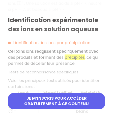
ions
. Une solution est acide si pH < 7, neutre
H
+
si pH = 7, et basique si pH > 7.
Identification expérimentale
des ions en solution aqueuse
Identification des ions par précipitation
Certains ions réagissent spécifiquement avec
des produits et forment des
précipités
, ce qui
permet de déceler leur présence.
Tests de reconnaissance spécifiques
Voici les principaux tests utilisés pour identifier
certains ions :
Ion à
Réactif utilisé
Précipité
JE M’INSCRIS POUR ACCÉDER
identifier
formé
GRATUITEMENT À CE CONTENU
Ion chlorure
Nitrate d'argent
Précipité
blanc
C
l
−