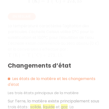
T
(
K
)
=
T
(
°
C
)
+
273
,
15
EN RÉSUMÉ
La température caractérise l'agitation des
particules. L'échelle Celsius utilise 0°C pour la
solidification et 100°C pour l'ébullition de l'eau.
L'échelle Kelvin commence au zéro absolu (0 K)
et la conversion s'effectue par :
.
T
(
K
)
=
T
(
°
C
)
+
273
,
15
Changements d’état
Les états de la matière et les changements
d'état
Les trois états principaux de la matière
Sur Terre, la matière existe principalement sous
trois états :
solide
,
liquide
et
gaz
. La