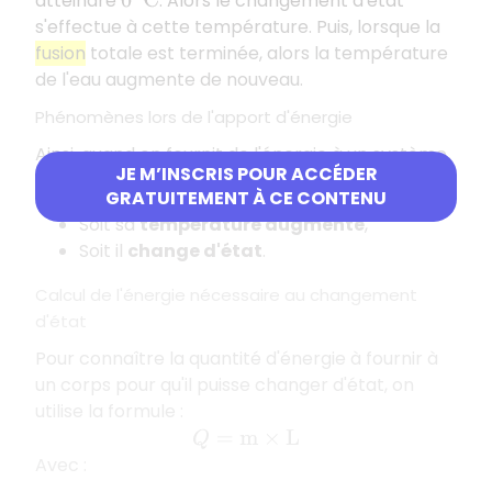
atteindre
. Alors le changement d'état
0
°
C
s'effectue à cette température. Puis, lorsque la
fusion
totale est terminée, alors la température
de l'eau augmente de nouveau.
Phénomènes lors de l'apport d'énergie
Ainsi, quand on fournit de l'énergie à un système,
JE M’INSCRIS POUR ACCÉDER
il peut se produire deux phénomènes :
GRATUITEMENT À CE CONTENU
Soit sa
température augmente
,
Soit il
change d'état
.
Calcul de l'énergie nécessaire au changement
d'état
Pour connaître la quantité d'énergie à fournir à
un corps pour qu'il puisse changer d'état, on
utilise la formule :
Q
=
m
×
L
Avec :