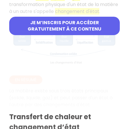
transformation physique d'un état de la matière
à un autre s'appelle
changement d'état
.
JE M’INSCRIS POUR ACCÉDER
GRATUITEMENT À CE CONTENU
EN RÉSUMÉ
La matière existe sous trois états principaux
(solide, liquide, gaz) et peut passer d'un état à
l'autre par des changements d'état.
Transfert de chaleur et
changement d’état