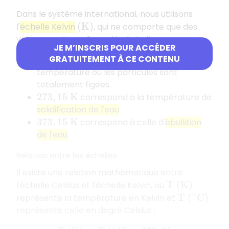
Dans le système international, nous utilisons
l'
échelle Kelvin
, qui ne comporte que des
(
K
)
valeurs positives. Sur cette échelle :
JE M’INSCRIS POUR ACCÉDER
GRATUITEMENT À CE CONTENU
correspond au
zéro absolu
,
0
K
température où les particules sont
totalement figées.
correspond à la température de
273
,
15
K
solidification de l'eau
correspond à celle d'
ébullition
373
,
15
K
de l'eau
.
Relation entre les échelles
Il existe une relation mathématique entre
l'échelle Celsius et l'échelle Kelvin, où
T
(
K
)
représente la température en Kelvin et
T
(
°
C
)
représente celle en degré Celsius :