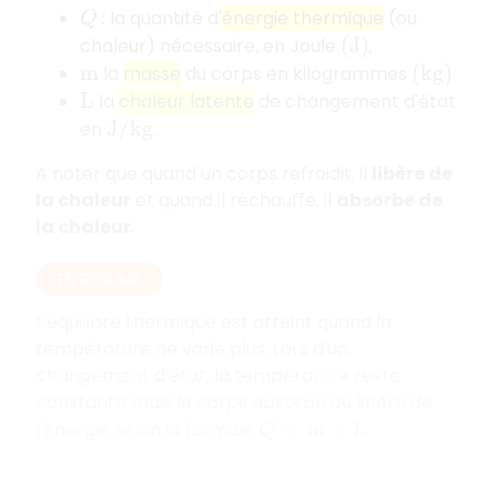
: la quantité d'
énergie thermique
(ou
Q
chaleur) nécessaire, en Joule
,
(
J
)
la
masse
du corps en kilogrammes
m
(
k
g
)
la
chaleur latente
de changement d'état
L
en
.
J
/
k
g
A noter que quand un corps refroidit, il
libère de
la chaleur
et quand il réchauffe, il
absorbe de
la chaleur
.
EN RÉSUMÉ
L'équilibre thermique est atteint quand la
température ne varie plus. Lors d'un
changement d'état, la température reste
constante mais le corps absorbe ou libère de
l'énergie selon la formule
.
Q
=
m
×
L