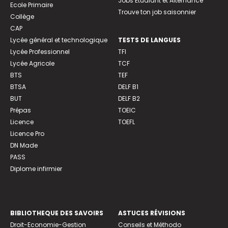
Jobs Etudiant et Alternance
Ecole Primaire
Trouve ton job saisonnier
Collège
CAP
Lycée général et technologique
TESTS DE LANGUES
Lycée Professionnel
TFI
Lycée Agricole
TCF
BTS
TEF
BTSA
DELF B1
BUT
DELF B2
Prépas
TOEIC
Licence
TOEFL
Licence Pro
DN Made
PASS
Diplome infirmier
BIBLIOTHEQUE DES SAVOIRS
ASTUCES RÉVISIONS
Droit-Economie-Gestion
Conseils et Méthodo