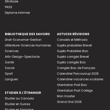
DN Made
PASS
Diplome infirmier
BIBLIOTHEQUE DES SAVOIRS
ASTUCES RÉVISIONS
Droit-Economie-Gestion
Conseils et Méthodo
Littérature-Sciences Humaines
Sujets probables Brevet
Sciences
Sujets Probables Bac
Arts-Design-Spectacle
Sujets corrigés Brevet
Santé
Sujets corrigés Bac
Social
Corrigés Bac de Français
Sport
Calendrier Parcoursup 2026
Langues
Calendrier vacances scolaires
Orientation Post Bac
Orientation Post Collège
ETUDIER À L’ÉTRANGER
Mon master
Etudier au Canada
Grand Oral 2026
Etudier en Suisse
Etudier en Espagne