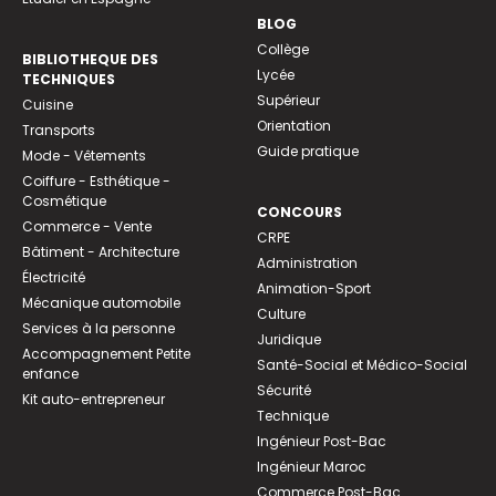
BLOG
Collège
BIBLIOTHEQUE DES
Lycée
TECHNIQUES
Supérieur
Cuisine
Orientation
Transports
Guide pratique
Mode - Vêtements
Coiffure - Esthétique -
Cosmétique
CONCOURS
Commerce - Vente
CRPE
Bâtiment - Architecture
Administration
Électricité
Animation-Sport
Mécanique automobile
Culture
Services à la personne
Juridique
Accompagnement Petite
Santé-Social et Médico-Social
enfance
Sécurité
Kit auto-entrepreneur
Technique
Ingénieur Post-Bac
Ingénieur Maroc
Commerce Post-Bac