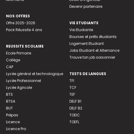
Devenir partenaire
NOS OFFRES
Offre 2025-2026
VIE ETUDIANTE
Pack Réussite 4 ans
Vie Etudiante
Bourses et prêts étudiants
Logement Etudiant
REUSSITE SCOLAIRE
Jobs Etudiant et Alternance
Ecole Primaire
Trouve ton job saisonnier
Collège
CAP
Lycée général et technologique
TESTS DE LANGUES
Lycée Professionnel
TFI
Lycée Agricole
TCF
BTS
TEF
BTSA
DELF B1
BUT
DELF B2
Prépas
TOEIC
Licence
TOEFL
Licence Pro