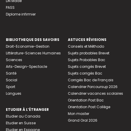
DN Made
PASS
Diplome infirmier
BIBLIOTHEQUE DES SAVOIRS
ASTUCES RÉVISIONS
Droit-Economie-Gestion
Conseils et Méthodo
Littérature-Sciences Humaines
Sujets probables Brevet
Sciences
Sujets Probables Bac
Arts-Design-Spectacle
Sujets corrigés Brevet
Santé
Sujets corrigés Bac
Social
Corrigés Bac de Français
Sport
Calendrier Parcoursup 2026
Langues
Calendrier vacances scolaires
Orientation Post Bac
Orientation Post Collège
ETUDIER À L’ÉTRANGER
Mon master
Etudier au Canada
Grand Oral 2026
Etudier en Suisse
Etudier en Espagne