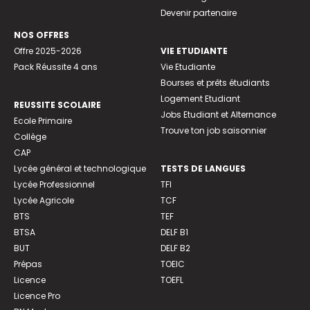
Devenir partenaire
NOS OFFRES
Offre 2025-2026
VIE ETUDIANTE
Pack Réussite 4 ans
Vie Etudiante
Bourses et prêts étudiants
Logement Etudiant
REUSSITE SCOLAIRE
Jobs Etudiant et Alternance
Ecole Primaire
Trouve ton job saisonnier
Collège
CAP
Lycée général et technologique
TESTS DE LANGUES
Lycée Professionnel
TFI
Lycée Agricole
TCF
BTS
TEF
BTSA
DELF B1
BUT
DELF B2
Prépas
TOEIC
Licence
TOEFL
Licence Pro