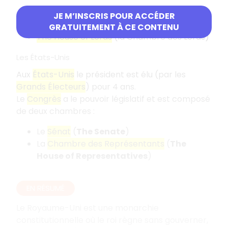
The House of Commons
(la Chambre des
JE M’INSCRIS POUR ACCÉDER
Communes)
GRATUITEMENT À CE CONTENU
The House of Lords
(la Chambre des Lords)
Les États-Unis
Aux
États-Unis
le président est élu (par les
Grands Électeurs
) pour 4 ans.
Le
Congrès
a le pouvoir législatif et est composé
de deux chambres :
Le
Sénat
(
The Senate
)
La
Chambre des Représentants
(
The
House of Representatives
)
EN RÉSUMÉ
Le Royaume-Uni est une monarchie
constitutionnelle où le roi règne sans gouverner,