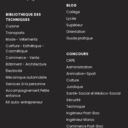
BLOG
Collège
BIBLIOTHEQUE DES
Lycée
TECHNIQUES
Supérieur
Cuisine
Orientation
Transports
Guide pratique
Mode - Vêtements
Coiffure - Esthétique -
Cosmétique
CONCOURS
Commerce - Vente
CRPE
Bâtiment - Architecture
Administration
Électricité
Animation-Sport
Mécanique automobile
Culture
Services à la personne
Juridique
Accompagnement Petite
Santé-Social et Médico-Social
enfance
Sécurité
Kit auto-entrepreneur
Technique
Ingénieur Post-Bac
Ingénieur Maroc
Commerce Post-Bac