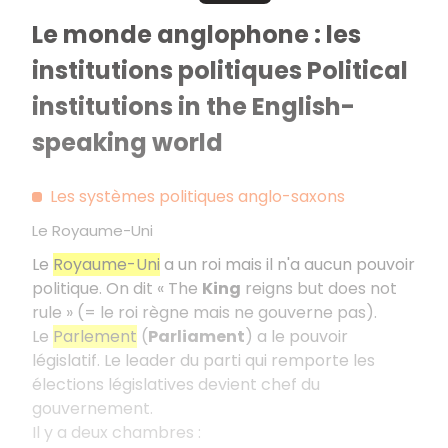
Le monde anglophone : les
institutions politiques Political
institutions in the English-
speaking world
Les systèmes politiques anglo-saxons
Le Royaume-Uni
Le
Royaume-Uni
a un roi mais il n'a aucun pouvoir
politique. On dit « The
King
reigns but does not
rule » (= le roi règne mais ne gouverne pas).
Le
Parlement
(
Parliament
) a le pouvoir
législatif. Le leader du parti qui remporte les
élections législatives devient chef du
gouvernement.
Il y a deux chambres :